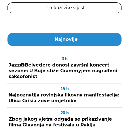
Prikaži više vijesti
Najnovije
3
h
Jazz@Belvedere donosi završni koncert
sezone: U Buje stiže Grammyjem nagrađeni
saksofonist
15
h
Najpoznatija rovinjska likovna manifestacija:
Ulica Grisia zove umjetnike
20
h
Zbog jakog vjetra odgađa se prikazivanje
filma Glavonja na festivalu u Raklju