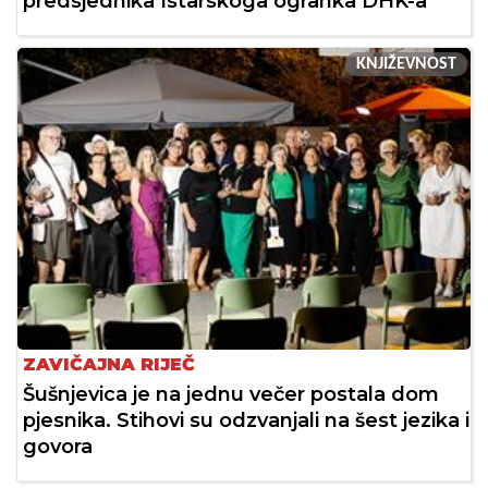
predsjednika Istarskoga ogranka DHK-a
KNJIŽEVNOST
ZAVIČAJNA RIJEČ
Šušnjevica je na jednu večer postala dom
pjesnika. Stihovi su odzvanjali na šest jezika i
govora