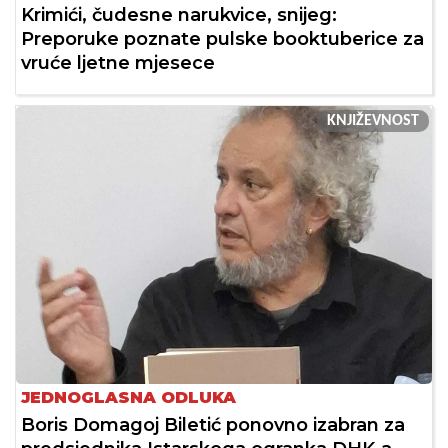
Krimići, čudesne narukvice, snijeg:
Preporuke poznate pulske booktuberice za
vruće ljetne mjesece
KNJIŽEVNOST
JEDNOGLASNA ODLUKA
Boris Domagoj Biletić ponovno izabran za