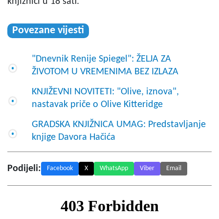
knjižnici u 18 sati.
Povezane vijesti
"Dnevnik Renije Spiegel": ŽELJA ZA
ŽIVOTOM U VREMENIMA BEZ IZLAZA
KNJIŽEVNI NOVITETI: "Olive, iznova",
nastavak priče o Olive Kitteridge
GRADSKA KNJIŽNICA UMAG: Predstavljanje
knjige Davora Hačića
Podijeli:
Facebook
X
WhatsApp
Viber
Email