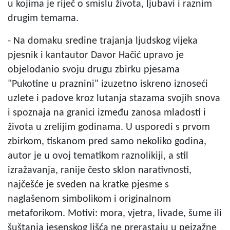
u kojima je riječ o smislu života, ljubavi i raznim
drugim temama.
- Na domaku sredine trajanja ljudskog vijeka
pjesnik i kantautor Davor Hačić upravo je
objelodanio svoju drugu zbirku pjesama
"Pukotine u praznini" izuzetno iskreno iznoseći
uzlete i padove kroz lutanja stazama svojih snova
i spoznaja na granici između zanosa mladosti i
života u zrelijim godinama. U usporedi s prvom
zbirkom, tiskanom pred samo nekoliko godina,
autor je u ovoj tematikom raznolikiji, a stil
izražavanja, ranije često sklon narativnosti,
najčešće je sveden na kratke pjesme s
naglašenom simbolikom i originalnom
metaforikom. Motivi: mora, vjetra, livade, šume ili
šuštanja jesenskog lišća ne prerastaju u pejzažne