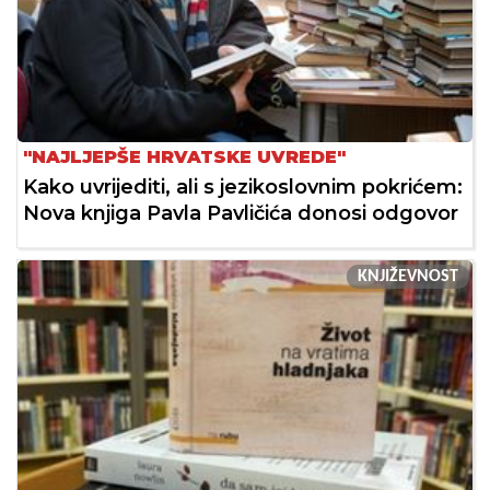
"NAJLJEPŠE HRVATSKE UVREDE"
Kako uvrijediti, ali s jezikoslovnim pokrićem:
Nova knjiga Pavla Pavličića donosi odgovor
KNJIŽEVNOST