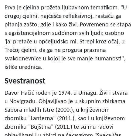
Prva je cjelina prožeta ljubavnom tematikom. "U
drugoj cjelini, najčešće refleksivnoj, rastaču ga
pitanja zašto, gdje i kako živi. Povremeno se stapa
s egzistencijalnom sudbinom svih ljudi; osobno
'ja' pretače u općeljudsko mi. Strepi kroz očaj, u
Trećoj cjelini, da ga ne proguta praznina
svakodnevnice u kojoj je sve manje humanosti",
ističe urednica.
Svestranost
Davor Hačić rođen je 1974. u Umagu. Živi i stvara
u Novigradu. Objavljivao je u skupnim zbirkama
Sabora mladih Istre (2000.), u književnom
zborniku "Lanterna" (2011.), kao i u književnom
zborniku "Bujština" (2011.) te su mu radovi
objavljivani i u zbirci na čakavskom "Svaka Vas