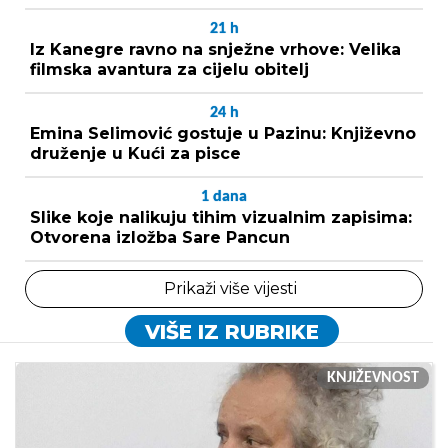
21
h
Iz Kanegre ravno na snježne vrhove: Velika
filmska avantura za cijelu obitelj
24
h
Emina Selimović gostuje u Pazinu: Književno
druženje u Kući za pisce
1
dana
Slike koje nalikuju tihim vizualnim zapisima:
Otvorena izložba Sare Pancun
Prikaži više vijesti
VIŠE IZ RUBRIKE
KNJIŽEVNOST