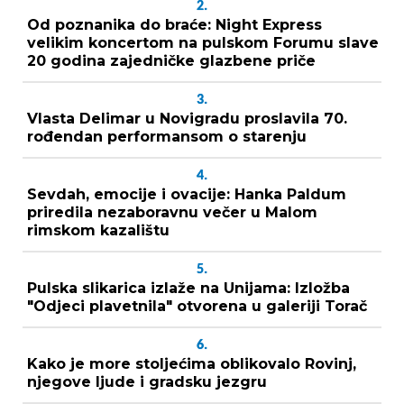
2.
Od poznanika do braće: Night Express
velikim koncertom na pulskom Forumu slave
20 godina zajedničke glazbene priče
3.
Vlasta Delimar u Novigradu proslavila 70.
rođendan performansom o starenju
4.
Sevdah, emocije i ovacije: Hanka Paldum
priredila nezaboravnu večer u Malom
rimskom kazalištu
5.
Pulska slikarica izlaže na Unijama: Izložba
"Odjeci plavetnila" otvorena u galeriji Torač
6.
Kako je more stoljećima oblikovalo Rovinj,
njegove ljude i gradsku jezgru