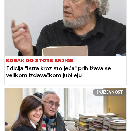
KORAK DO STOTE KNJIGE
Edicija "Istra kroz stoljeća" približava se
velikom izdavačkom jubileju
KNJIŽEVNOST