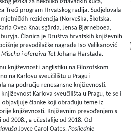
škog jezika za nekoliko izdavačkih kuća,
za Treći program Hrvatskog radija. Sudjelovala
mjetničkih rezidencija (Norveška, Škotska,
, Karla Ovea Knausgårda, Jensa Bjørneboea,
buryja. Članica je Društva hrvatskih književnih
odišnje prevodilačke nagrade Iso Velikanović
Mischa i ofenziva Tet
Johana Harstada.
u književnost i anglistiku na Filozofskom
no na Karlovu sveučilištu u Pragu i
ala na području renesansne književnosti.
 književnost Karlova sveučilišta u Pragu, te se i
 objavljuje članke koji obrađuju teme iz
 teorije književnosti. Književnim prevođenjem s
 od 2008., a učestalije od 2018. Od
lavuša
Joyce Carol Oates,
Posljednje