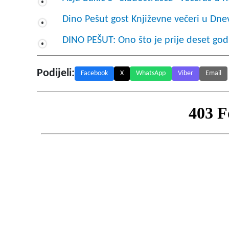
Dino Pešut gost Književne večeri u Dn
DINO PEŠUT: Ono što je prije deset godin
Podijeli:
Facebook
X
WhatsApp
Viber
Email