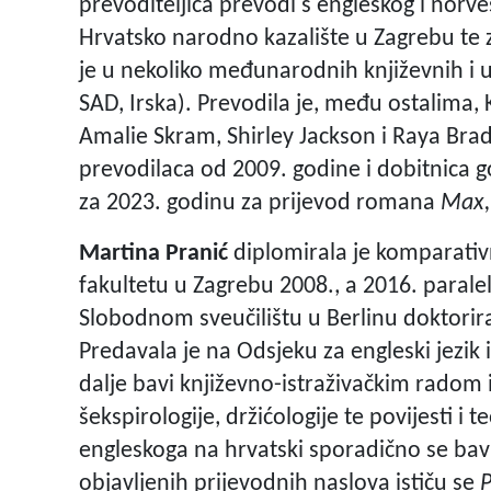
prevoditeljica prevodi s engleskog i norve
Hrvatsko narodno kazalište u Zagrebu te 
je u nekoliko međunarodnih književnih i u
SAD, Irska). Prevodila je, među ostalima
Amalie Skram, Shirley Jackson i Raya Brad
prevodilaca od 2009. godine i dobitnica g
za 2023. godinu za prijevod romana
Max, 
Martina Pranić
diplomirala je komparativn
fakultetu u Zagrebu 2008., a 2016. paralel
Slobodnom sveučilištu u Berlinu doktorir
Predavala je na Odsjeku za engleski jezik i
dalje bavi književno-istraživačkim radom i
šekspirologije, držićologije te povijesti i
engleskoga na hrvatski sporadično se bavi
objavljenih prijevodnih naslova ističu se
P