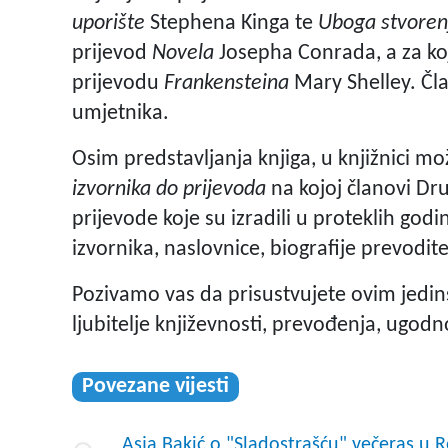
uporište
Stephena Kinga te
Uboga stvoren
prijevod
Novela
Josepha Conrada, a za ko
prijevodu
Frankensteina
Mary Shelley. Čla
umjetnika.
Osim predstavljanja knjiga, u knjižnici m
izvornika do prijevoda
na kojoj članovi Dru
prijevode koje su izradili u proteklih god
izvornika, naslovnice, biografije prevodite
Pozivamo vas da prisustvujete ovim jedi
ljubitelje književnosti, prevođenja, ugod
Povezane vijesti
Asja Bakić o "Sladostrašću" večeras u R