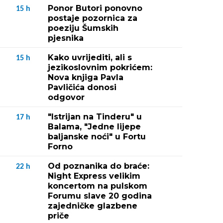
Ponor Butori ponovno
15
h
postaje pozornica za
poeziju Šumskih
pjesnika
Kako uvrijediti, ali s
15
h
jezikoslovnim pokrićem:
Nova knjiga Pavla
Pavličića donosi
odgovor
"Istrijan na Tinderu" u
17
h
Balama, "Jedne lijepe
baljanske noći" u Fortu
Forno
Od poznanika do braće:
22
h
Night Express velikim
koncertom na pulskom
Forumu slave 20 godina
zajedničke glazbene
priče