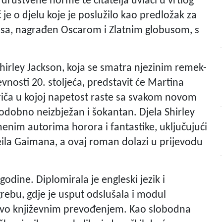
 društvene norme te čitatelja uvlači u vrtlog
 je o djelu koje je poslužilo kao predložak za
osa, nagrađen Oscarom i Zlatnim globusom, s
hirley Jackson, koja se smatra njezinim remek-
vnosti 20. stoljeća, predstavit će Martina
priča u kojoj napetost raste sa svakom novom
stodobno neizbježan i šokantan.
Djela Shirley
menim autorima horora i fantastike, uključujući
ila Gaimana, a ovaj roman dolazi u prijevodu
odine. Diplomirala je engleski jezik i
grebu, gdje je usput odslušala i modul
učivo književnim prevođenjem. Kao slobodna