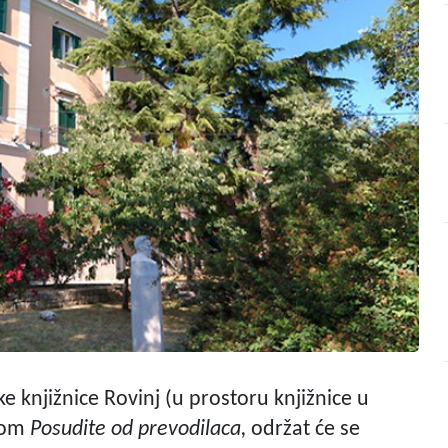
e knjižnice Rovinj (u prostoru knjižnice u
ivom
Posudite od prevodilaca,
održat će se