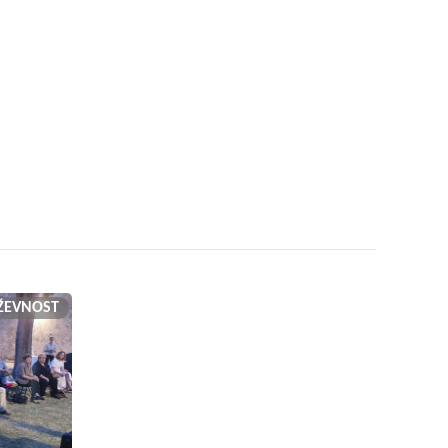
IŽEVNOST