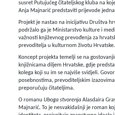
susret Putujućeg čitateljskog kluba na koj
Anja Majnarić predstaviti prijevode jedna
Projekt je nastao na inicijativu Društva h
podržalo ga je Ministarstvo kulture i medij
važnosti književnog prevođenja za hrvatski 
prevoditelja u kulturnom životu Hrvatske
Koncept projekta temelji se na gostovanj
knjižnicama diljem Hrvatske, gdje predsta
kolega koji su im se najviše svidjeli. Govo
posebnostima, prevoditeljskim izazovima i
preporučuju čitateljima.
O romanu
Uboga stvorenja
Alasdaira Gray
Majnarić
.
To je
nesvakidašnji je roman koj