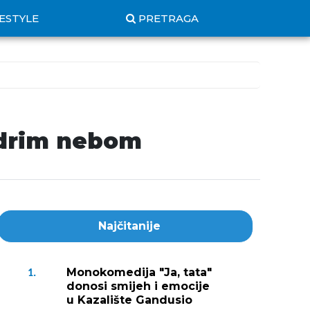
FESTYLE
PRETRAGA
edrim nebom
Najčitanije
Monokomedija "Ja, tata"
1.
donosi smijeh i emocije
u Kazalište Gandusio