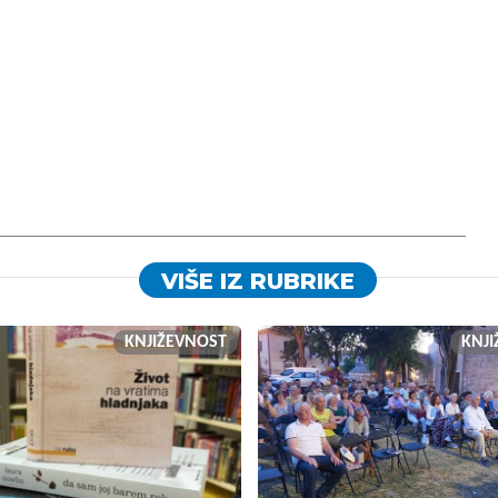
VIŠE IZ RUBRIKE
KNJIŽEVNOST
KNJ