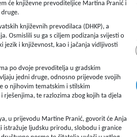
em će književne prevoditeljice Martina Pranić i
 druge.
rvatskih književnih prevodilaca (DHKP), a
a. Osmislili su ga s ciljem podizanja svijesti o
jezik i književnost, kao i jačanja vidljivosti
.
ima po dvoje prevoditelja u gradskim
vljaju jedni druge, odnosno prijevode svojih
re o njihovim tematskim i stilskim
 rješenjima, te razlozima zbog kojih ta djela
a, u prijevodu Martine Pranić, govorit će Anja
i istražuje ljudsku prirodu, slobodu i granice