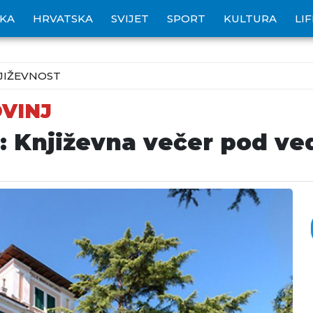
IKA
HRVATSKA
SVIJET
SPORT
KULTURA
LI
JIŽEVNOST
VINJ
u: Književna večer pod v