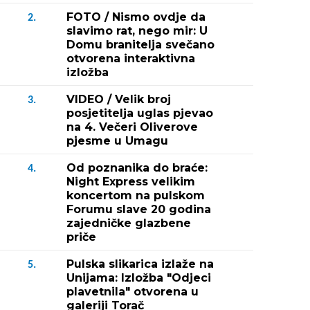
FOTO / Nismo ovdje da
2.
slavimo rat, nego mir: U
Domu branitelja svečano
otvorena interaktivna
izložba
VIDEO / Velik broj
3.
posjetitelja uglas pjevao
na 4. Večeri Oliverove
pjesme u Umagu
Od poznanika do braće:
4.
Night Express velikim
koncertom na pulskom
Forumu slave 20 godina
zajedničke glazbene
priče
Pulska slikarica izlaže na
5.
Unijama: Izložba "Odjeci
plavetnila" otvorena u
galeriji Torač