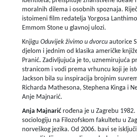
identiteta, preispituje znanstvene ideale i
moralnih dilema i osobnih spoznaja.
Riječ
istoimeni film redatelja Yorgosa Lanthim
Emmom Stone u glavnoj ulozi.
Knjigu
Oduvijek živimo u dvorcu
autorice S
djelom i jednim od klasika američke knjiže
Pranić
.
Zadivljujuća je to, uznemirujuća 
stranicom i vodi prema vrhuncu koji je i
Jackson bila su inspiracija brojnim suvre
Richarda Mathesona,
Stephena Kinga
i
Ne
Anje Majnarić.
Anja Majnarić
rođena je u Zagrebu 1982. g
sociologiju na Filozofskom fakultetu u Za
norveškog jezika. Od 2006. bavi se isklj