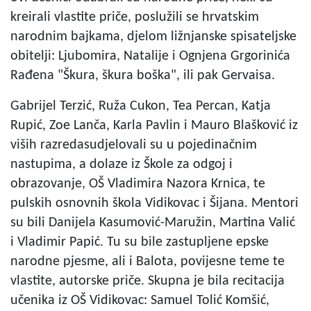
kreirali vlastite priče, poslužili se hrvatskim
narodnim bajkama, djelom ližnjanske spisateljske
obitelji: Ljubomira, Natalije i Ognjena Grgorinića
Rađena "Škura, škura boška", ili pak Gervaisa.
Gabrijel Terzić, Ruža Cukon, Tea Percan, Katja
Rupić, Zoe Lanča, Karla Pavlin i Mauro Blašković iz
viših razredasudjelovali su u pojedinačnim
nastupima, a dolaze iz Škole za odgoj i
obrazovanje, OŠ Vladimira Nazora Krnica, te
pulskih osnovnih škola Vidikovac i Šijana. Mentori
su bili Danijela Kasumović-Maružin, Martina Valić
i Vladimir Papić. Tu su bile zastupljene epske
narodne pjesme, ali i Balota, povijesne teme te
vlastite, autorske priče. Skupna je bila recitacija
učenika iz OŠ Vidikovac: Samuel Tolić Komšić,