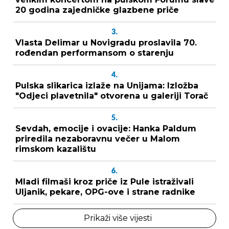
20 godina zajedničke glazbene priče
3.
Vlasta Delimar u Novigradu proslavila 70.
rođendan performansom o starenju
4.
Pulska slikarica izlaže na Unijama: Izložba
"Odjeci plavetnila" otvorena u galeriji Torač
5.
Sevdah, emocije i ovacije: Hanka Paldum
priredila nezaboravnu večer u Malom
rimskom kazalištu
6.
Mladi filmaši kroz priče iz Pule istraživali
Uljanik, pekare, OPG-ove i strane radnike
Prikaži više vijesti