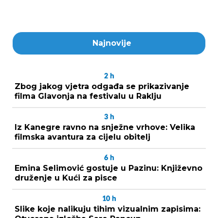
Najnovije
2
h
Zbog jakog vjetra odgađa se prikazivanje
filma Glavonja na festivalu u Raklju
3
h
Iz Kanegre ravno na snježne vrhove: Velika
filmska avantura za cijelu obitelj
6
h
Emina Selimović gostuje u Pazinu: Književno
druženje u Kući za pisce
10
h
Slike koje nalikuju tihim vizualnim zapisima: