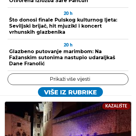
Otvorena izložba Sare Pancun
20
h
Što donosi finale Pulskog kulturnog ljeta:
Seviljski brijač, hit mjuzikl i koncert
vrhunskih glazbenika
20
h
Glazbeno putovanje marimbom: Na
Fažanskim sutonima nastupio udaraljkaš
Dane Franolić
Prikaži više vijesti
VIŠE IZ RUBRIKE
KAZALIŠTE