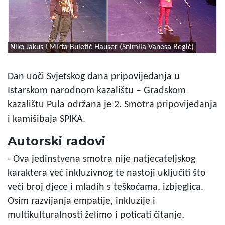
Niko Jakus i Mirta Buletić Hauser (Snimila Vanesa Begić)
Dan uoči Svjetskog dana pripovijedanja u
Istarskom narodnom kazalištu – Gradskom
kazalištu Pula održana je 2. Smotra pripovijedanja
i kamišibaja SPIKA.
Autorski radovi
- Ova jedinstvena smotra nije natjecateljskog
karaktera već inkluzivnog te nastoji uključiti što
veći broj djece i mladih s teškoćama, izbjeglica.
Osim razvijanja empatije, inkluzije i
multikulturalnosti želimo i poticati čitanje,