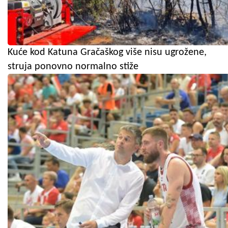
Kuće kod Katuna Gračaškog više nisu ugrožene,
struja ponovno normalno stiže