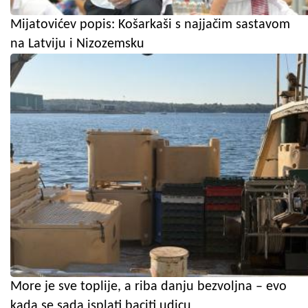
Mijatovićev popis: Košarkaši s najjačim sastavom
na Latviju i Nizozemsku
More je sve toplije, a riba danju bezvoljna – evo
kada se sada isplati baciti udicu