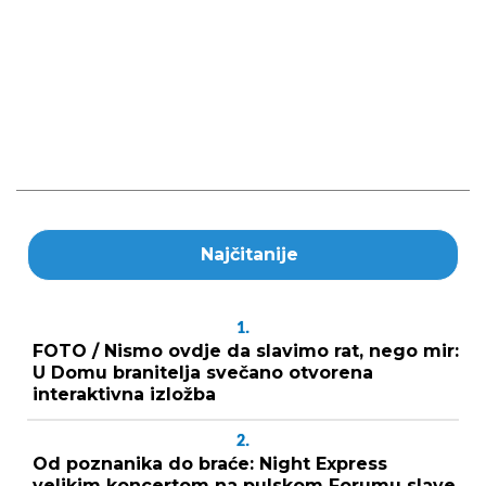
Najčitanije
1.
FOTO / Nismo ovdje da slavimo rat, nego mir:
U Domu branitelja svečano otvorena
interaktivna izložba
2.
Od poznanika do braće: Night Express
velikim koncertom na pulskom Forumu slave