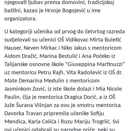
njegovati ljubav prema domovini, tradicijskoj
baštini, kazao je Hrvoje Bogojević u ime
organizatora.
U kategoriji učenika od prvog do četvrtog razreda
sudjelovali su učenici OŠ Vidikovac Mirta Buletić
Hauser, Neven Mirkac i Niko Jakus s mentoricom
Aidom Dražić, Marina Bestulić i Ana Počeko iz
Talijanske osnovne škole "Giuseppina Martinuzzi"
uz mentoricu Petru Rajh, Vita Radošević iz OŠ dr.
Mate Demarina Medulin s mentoricom
Jasminkom Zović, iz iste škole dolazi i Mia Nicole
Paulin, čija je mentorica Dragica Dorić, a iz OŠ
Juže Šurana Višnjan za ovu je smotru mentorica
Davorka Travan pripremila učenike Sofiju
Mendica, Karla Celića i Rozu Mariju Trogrlić. Svi
ovi učenici odabrali su narodne priče, neki su