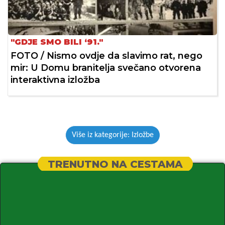
"GDJE SMO BILI ‘91."
FOTO / Nismo ovdje da slavimo rat, nego
mir: U Domu branitelja svečano otvorena
interaktivna izložba
Više iz kategorije: Izložbe
TRENUTNO NA CESTAMA