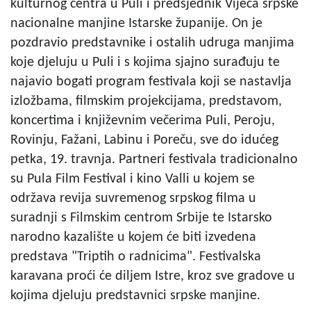
kulturnog centra u Puli i predsjednik Vijeća srpske
nacionalne manjine Istarske županije. On je
pozdravio predstavnike i ostalih udruga manjima
koje djeluju u Puli i s kojima sjajno surađuju te
najavio bogati program festivala koji se nastavlja
izložbama, filmskim projekcijama, predstavom,
koncertima i književnim večerima Puli, Peroju,
Rovinju, Fažani, Labinu i Poreču, sve do idućeg
petka, 19. travnja. Partneri festivala tradicionalno
su Pula Film Festival i kino Valli u kojem se
održava revija suvremenog srpskog filma u
suradnji s Filmskim centrom Srbije te Istarsko
narodno kazalište u kojem će biti izvedena
predstava "Triptih o radnicima". Festivalska
karavana proći će diljem Istre, kroz sve gradove u
kojima djeluju predstavnici srpske manjine.