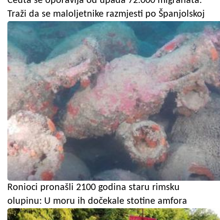
Ceuta se oporavlja od upada 72.000 migranata:
Traži da se maloljetnike razmjesti po Španjolskoj
Ronioci pronašli 2100 godina staru rimsku
olupinu: U moru ih dočekale stotine amfora