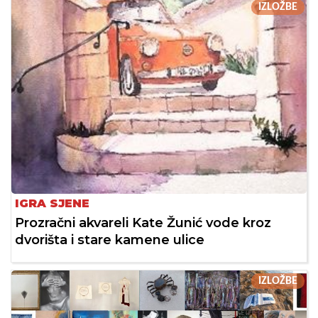
IZLOŽBE
IGRA SJENE
Prozračni akvareli Kate Žunić vode kroz
dvorišta i stare kamene ulice
IZLOŽBE