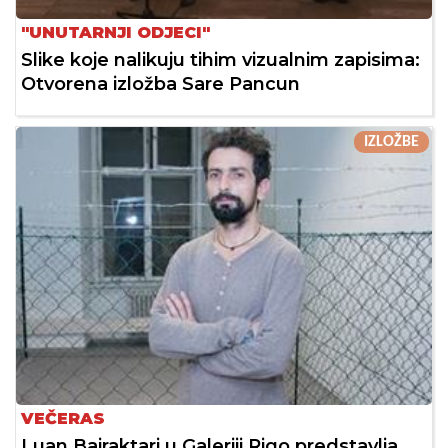
"UNUTARNJI ODJECI"
Slike koje nalikuju tihim vizualnim zapisima:
Otvorena izložba Sare Pancun
IZLOŽBE
VEČERAS
Luan Bajraktari u Galeriji Rigo predstavlja