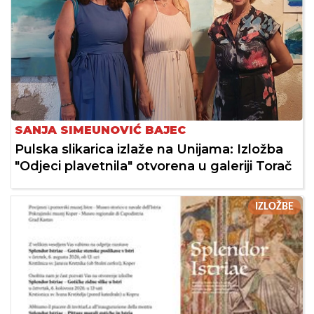
SANJA SIMEUNOVIĆ BAJEC
Pulska slikarica izlaže na Unijama: Izložba
"Odjeci plavetnila" otvorena u galeriji Torač
IZLOŽBE