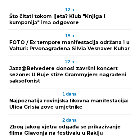
12
h
Što čitati tokom ljeta? Klub "Knjiga i
kumpanija" ima odgovore
19
h
FOTO / Ex tempore manifestacija održana i u
Valturi: Prvonagrađena Silvia Vesnaver Kuhar
22
h
Jazz@Belvedere donosi završni koncert
sezone: U Buje stiže Grammyjem nagrađeni
saksofonist
1
dana
Najpoznatija rovinjska likovna manifestacija:
Ulica Grisia zove umjetnike
2
dana
Zbog jakog vjetra odgađa se prikazivanje
filma Glavonja na festivalu u Raklju