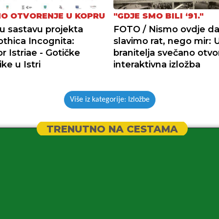
O OTVORENJE U KOPRU
"GDJE SMO BILI ‘91."
 u sastavu projekta
FOTO / Nismo ovdje d
othica Incognita:
slavimo rat, nego mir:
r Istriae - Gotičke
branitelja svečano otv
ike u Istri
interaktivna izložba
Više iz kategorije: Izložbe
TRENUTNO NA CESTAMA