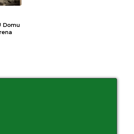
a
 U Domu
orena