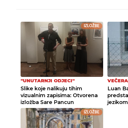
IZLOŽBE
"UNUTARNJI ODJECI"
VEČERA
Slike koje nalikuju tihim
Luan Baj
vizualnim zapisima: Otvorena
predsta
izložba Sare Pancun
jezikom
IZLOŽBE