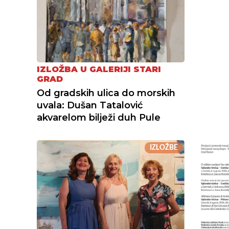
IZLOŽBA U GALERIJI STARI
GRAD
Od gradskih ulica do morskih
uvala: Dušan Tatalović
akvarelom bilježi duh Pule
IZLOŽBE