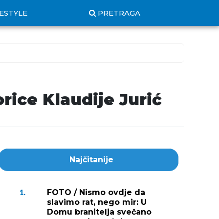
FESTYLE
PRETRAGA
rice Klaudije Jurić
Najčitanije
FOTO / Nismo ovdje da
1.
slavimo rat, nego mir: U
Domu branitelja svečano