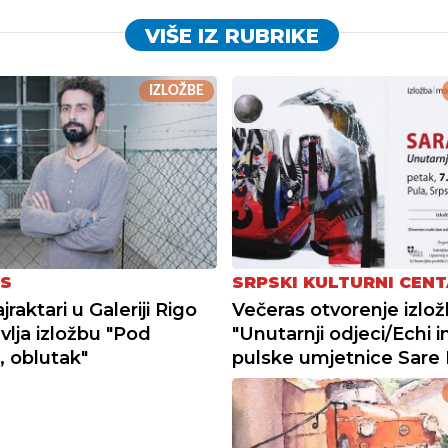
VIŠE IZ RUBRIKE
IZLOŽBE
S
SRPSKI KULTURNI CEN
raktari u Galeriji Rigo
Večeras otvorenje izlo
vlja izložbu "Pod
"Unutarnji odjeci/Echi in
, oblutak"
pulske umjetnice Sare