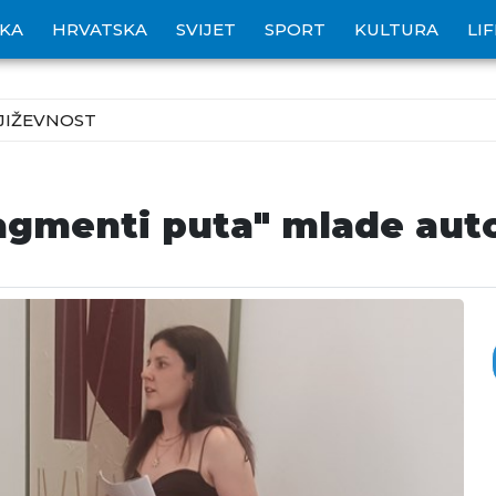
IKA
HRVATSKA
SVIJET
SPORT
KULTURA
LI
JIŽEVNOST
agmenti puta" mlade auto