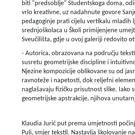
biti "predsoblje" Studentskoga doma, odi
vrlo kreativne, uz nadahnute govore Sanj
pedagoginje prati cijelu vertikalu mladih 
srednjoškolaca u Školi primijenjene umejtn
Sveučilišta, gdje u ovoj galeriji redovito o
- Autorica, obrazovana na području tekstiln
susretu geometrijske discipline i intuitivn
Njezine kompozicije oblikovane su od jas
ravnoteže i napetosti, dok reljefni eleme
naglašavaju fizičku prisutnost slike. Iako 
geometrijske apstrakcije, njihova unutarnja
Klaudia Jurić put prema umjetnosti počinje
Puli, smjer tekstil. Nastavlja školovanje n