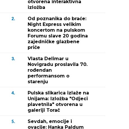
otvorena interaktivna
izložba
Od poznanika do braće:
2.
Night Express velikim
koncertom na pulskom
Forumu slave 20 godina
zajedničke glazbene
priče
Vlasta Delimar u
3.
Novigradu proslavila 70.
rođendan
performansom o
starenju
Pulska slikarica izlaže na
4.
Unijama: Izložba "Odjeci
plavetnila" otvorena u
galeriji Torač
Sevdah, emocije i
5.
ovacije: Hanka Paldum