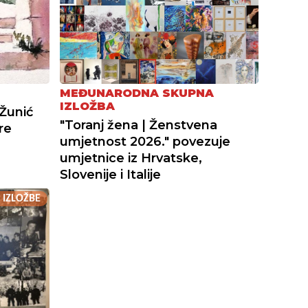
MEĐUNARODNA SKUPNA
IZLOŽBA
 Žunić
"Toranj žena | Ženstvena
re
umjetnost 2026." povezuje
umjetnice iz Hrvatske,
Slovenije i Italije
IZLOŽBE