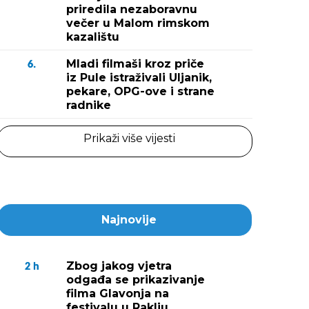
priredila nezaboravnu
večer u Malom rimskom
kazalištu
Mladi filmaši kroz priče
6.
iz Pule istraživali Uljanik,
pekare, OPG-ove i strane
radnike
Prikaži više vijesti
Najnovije
Zbog jakog vjetra
2
h
odgađa se prikazivanje
filma Glavonja na
festivalu u Raklju