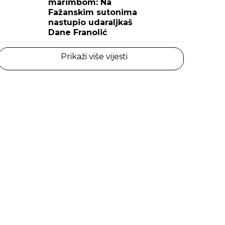
marimbom: Na
Fažanskim sutonima
nastupio udaraljkaš
Dane Franolić
Prikaži više vijesti