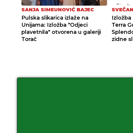
SVEČAN
SANJA SIMEUNOVIĆ BAJEC
Izložba
Pulska slikarica izlaže na
Terra G
Unijama: Izložba "Odjeci
Splendo
plavetnila" otvorena u galeriji
zidne sl
Torač