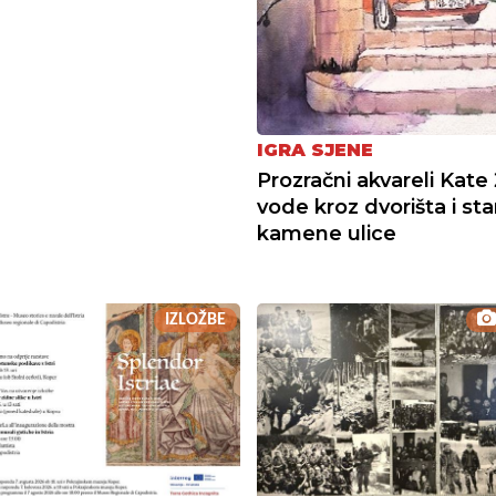
IGRA SJENE
Prozračni akvareli Kate
vode kroz dvorišta i sta
kamene ulice
IZLOŽBE