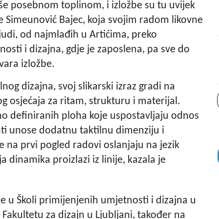
še posebnom toplinom, i izložbe su tu uvijek
e Simeunović Bajec, koja svojim radom likovne
ljudi, od najmlađih u Artićima, preko
osti i dizajna, gdje je zaposlena, pa sve do
tvara izložbe.
og dizajna, svoj slikarski izraz gradi na
og osjećaja za ritam, strukturu i materijal.
no definiranih ploha koje uspostavljaju odnos
nti unose dodatnu taktilnu dimenziju i
se na prvi pogled radovi oslanjaju na jezik
 dinamika proizlazi iz linije, kazala je
 u Školi primijenjenih umjetnosti i dizajna u
a Fakultetu za dizajn u Ljubljani, također na