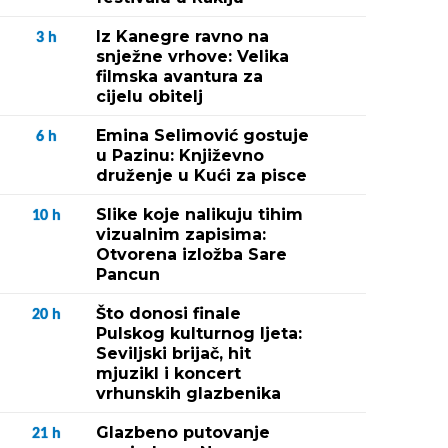
Iz Kanegre ravno na
3
h
snježne vrhove: Velika
filmska avantura za
cijelu obitelj
Emina Selimović gostuje
6
h
u Pazinu: Književno
druženje u Kući za pisce
Slike koje nalikuju tihim
10
h
vizualnim zapisima:
Otvorena izložba Sare
Pancun
Što donosi finale
20
h
Pulskog kulturnog ljeta:
Seviljski brijač, hit
mjuzikl i koncert
vrhunskih glazbenika
Glazbeno putovanje
21
h