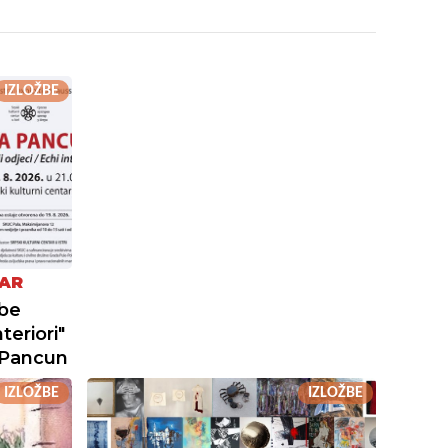
IZLOŽBE
TAR
žbe
teriori"
 Pancun
IZLOŽBE
IZLOŽBE