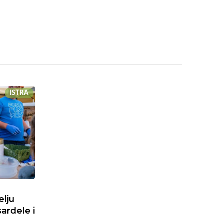
ISTRA
elju
sardele i