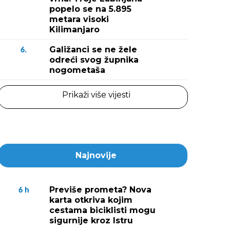
popelo se na 5.895
metara visoki
Kilimanjaro
Galižanci se ne žele
6.
odreći svog župnika
nogometaša
Prikaži više vijesti
Najnovije
Previše prometa? Nova
6
h
karta otkriva kojim
cestama biciklisti mogu
sigurnije kroz Istru