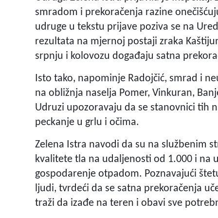
smradom i prekoračenja razine onečišćujuć
udruge u tekstu prijave poziva se na Ured
rezultata na mjernoj postaji zraka Kaštijun
srpnju i kolovozu događaju satna prekorač
Isto tako, napominje Radojčić, smrad i neug
na obližnja naselja Pomer, Vinkuran, Banj
Udruzi upozoravaju da se stanovnici tih n
peckanje u grlu i očima.
Zelena Istra navodi da su na službenim st
kvalitete tla na udaljenosti od 1.000 i n
gospodarenje otpadom. Poznavajući štetu 
ljudi, tvrdeći da se satna prekoračenja uč
traži da izađe na teren i obavi sve potreb