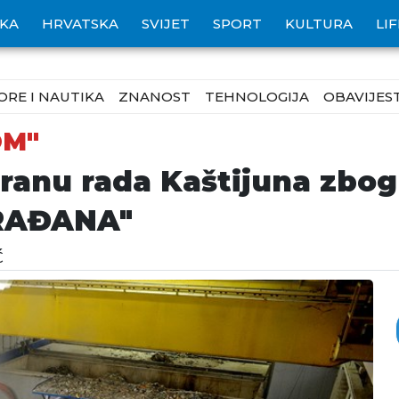
IKA
HRVATSKA
SVIJET
SPORT
KULTURA
LI
ORE I NAUTIKA
ZNANOST
TEHNOLOGIJA
OBAVIJEST
OM"
abranu rada Kaštijuna zb
RAĐANA"
Ć