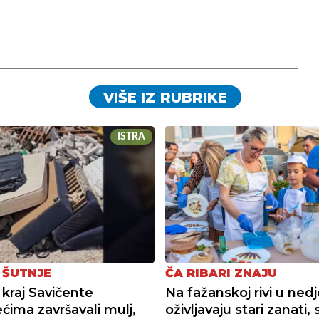
VIŠE IZ RUBRIKE
ISTRA
 ŠUTNJE
ČA RIBARI ZNAJU
 kraj Savičente
Na fažanskoj rivi u nedj
ećima završavali mulj,
oživljavaju stari zanati, 