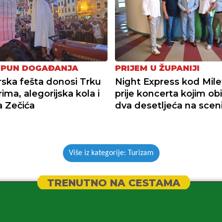
 PUN DOGAĐANJA
PRIJEM U ŽUPANIJI
ka fešta donosi Trku
Night Express kod Mile
ima, alegorijska kola i
prije koncerta kojim obi
 Zečića
dva desetljeća na scen
Više iz kategorije: Turizam
TRENUTNO NA CESTAMA