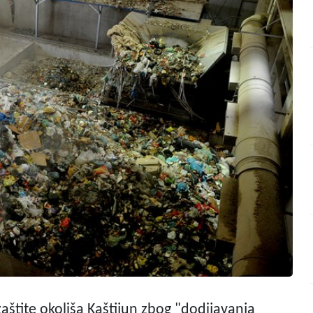
 zaštite okoliša Kaštijun zbog "dodijavanja