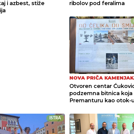
j i azbest, stiže
ribolov pod feralima
ija
NOVA PRIČA KAMENJAK
Otvoren centar Ćukovic
podzemna bitnica koja 
Premanturu kao otok-
ISTRA