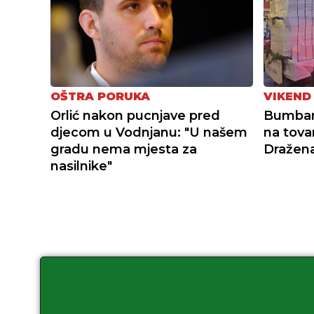
OŠTRA PORUKA
VIKEND
Orlić nakon pucnjave pred
Bumbars
djecom u Vodnjanu: "U našem
na tovar
gradu nema mjesta za
Dražena
nasilnike"