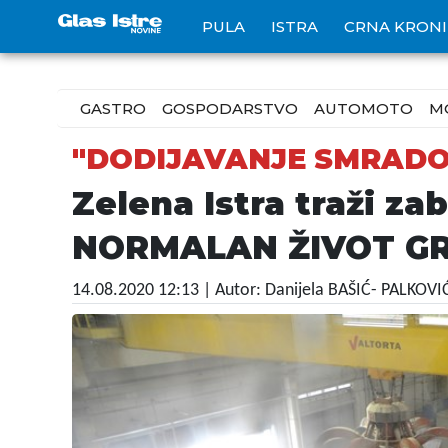
PULA
ISTRA
CRNA KRON
GASTRO
GOSPODARSTVO
AUTOMOTO
M
"DODIJAVANJE SMRAD
Zelena Istra traži z
NORMALAN ŽIVOT G
14.08.2020 12:13
| Autor: Danijela BAŠIĆ- PALKOVI