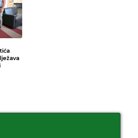
tića
lježava
i