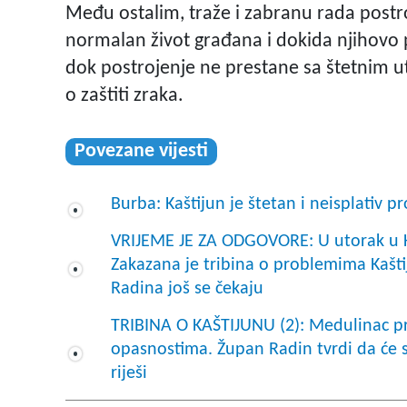
Među ostalim, traže i zabranu rada postr
normalan život građana i dokida njihovo p
dok postrojenje ne prestane sa štetnim u
o zaštiti zraka.
Povezane vijesti
Burba: Kaštijun je štetan i neisplativ pr
VRIJEME JE ZA ODGOVORE: U utorak u Klu
Zakazana je tribina o problemima Kaštij
Radina još se čekaju
TRIBINA O KAŠTIJUNU (2): Medulinac prij
opasnostima. Župan Radin tvrdi da će sn
riješi