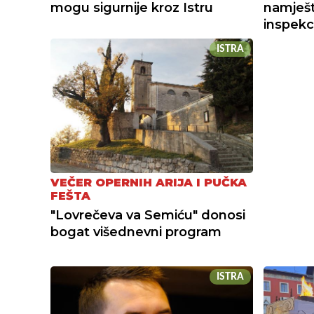
mogu sigurnije kroz Istru
namješta
inspekc
ISTRA
VEČER OPERNIH ARIJA I PUČKA
FEŠTA
"Lovrečeva va Semiću" donosi
bogat višednevni program
ISTRA