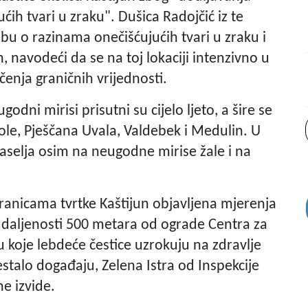
ih tvari u zraku". Dušica Radojčić iz te
bu o razinama onečišćujućih tvari u zraku i
, navodeći da se na toj lokaciji intenzivno u
enja graničnih vrijednosti.
odni mirisi prisutni su cijelo ljeto, a šire se
ole, Pješčana Uvala, Valdebek i Medulin. U
aselja osim na neugodne mirise žale i na
ranicama tvrtke Kaštijun objavljena mjerenja
a udaljenosti 500 metara od ograde Centra za
koje lebdeće čestice uzrokuju na zdravlje
estalo događaju, Zelena Istra od Inspekcije
ne izvide.