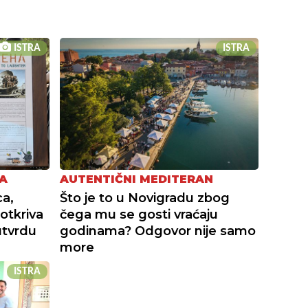
ISTRA
ISTRA
A
AUTENTIČNI MEDITERAN
a,
Što je to u Novigradu zbog
otkriva
čega mu se gosti vraćaju
utvrdu
godinama? Odgovor nije samo
more
ISTRA