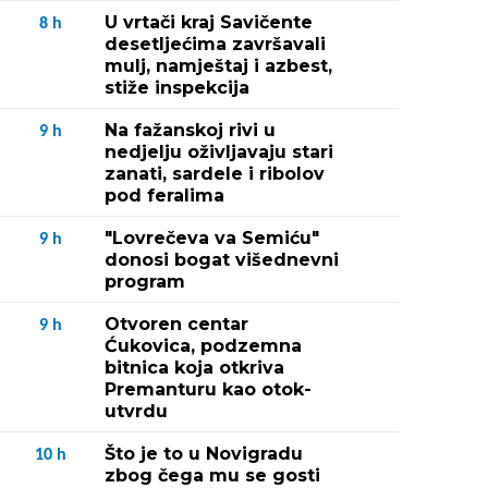
U vrtači kraj Savičente
8
h
desetljećima završavali
mulj, namještaj i azbest,
stiže inspekcija
Na fažanskoj rivi u
9
h
nedjelju oživljavaju stari
zanati, sardele i ribolov
pod feralima
"Lovrečeva va Semiću"
9
h
donosi bogat višednevni
program
Otvoren centar
9
h
Ćukovica, podzemna
bitnica koja otkriva
Premanturu kao otok-
utvrdu
Što je to u Novigradu
10
h
zbog čega mu se gosti