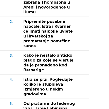
zabrana Thompsona u
Areni i novorođenče u
Humu
Pripremite posebne
2.
naočale: Istra i Kvarner
će imati najbolje uvjete
u Hrvatskoj za
promatranje pomrčine
sunca
Kako je nestalo antičko
3.
blago za koje se vjeruje
da je pronađeno kod
Barbarige
Istra se prži: Pogledajte
4.
koliko je stupnjeva
izmjereno u nekim
gradovima
Od prašume do ledenog
5.
vrha: Troje Labinjana