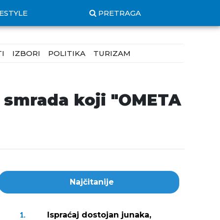
FESTYLE
PRETRAGA
I
IZBORI
POLITIKA
TURIZAM
og smrada koji "OMETA
Najčitanije
Ispraćaj dostojan junaka,
1.