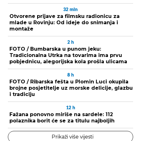
32
min
Otvorene prijave za filmsku radionicu za
mlade u Rovinju: Od ideje do snimanja i
montaže
2
h
FOTO / Bumbarska u punom jeku:
Tradicionalna Utrka na tovarima ima prvu
pobjednicu, alegorijska kola prošla ulicama
8
h
FOTO / Ribarska fešta u Plomin Luci okupila
brojne posjetitelje uz morske delicije, glazbu
i tradiciju
12
h
Fažana ponovno miriše na sardele: 112
polaznika borit će se za titulu najboljih
Prikaži više vijesti