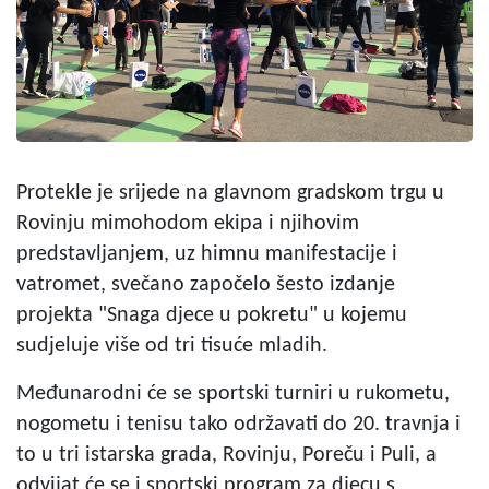
Protekle je srijede na glavnom gradskom trgu u
Rovinju mimohodom ekipa i njihovim
predstavljanjem, uz himnu manifestacije i
vatromet, svečano započelo šesto izdanje
projekta "Snaga djece u pokretu" u kojemu
sudjeluje više od tri tisuće mladih.
Međunarodni će se sportski turniri u rukometu,
nogometu i tenisu tako održavati do 20. travnja i
to u tri istarska grada, Rovinju, Poreču i Puli, a
odvijat će se i sportski program za djecu s