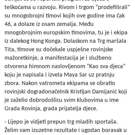
teškoćama u razvoju. Rivom i trgom "prodefilirali"
su mnogobrojni timovi kojih ove godine ima čak
46, a dolaze iz osam zemalja. Među
mnogobrojnim europskim timovima, tu je i ekipa
iz dalekog Hong Konga. Dolaskom na Trg maršala
Tita, timove su dočekale uspješne rovinjske
mažoretkinje, a manifestacija je i službeno
otvorena himnom naslovljenom "Kao sva djeca"
koju je napisala i izvela Maya Sar uz pratnju
zbora. Nakon vatrometa ekipama se obratio
rovinjski dogradonačelnik Kristijan Damijanić koji
je zaželio dobrodošlicu svim klubovima u ime
Grada Rovinja, grada prijatelja djece.
- Lijepo je vidjeti prepun trg mladih sportaša.
Želim vam izuzetne rezultate i ugodan boravak u