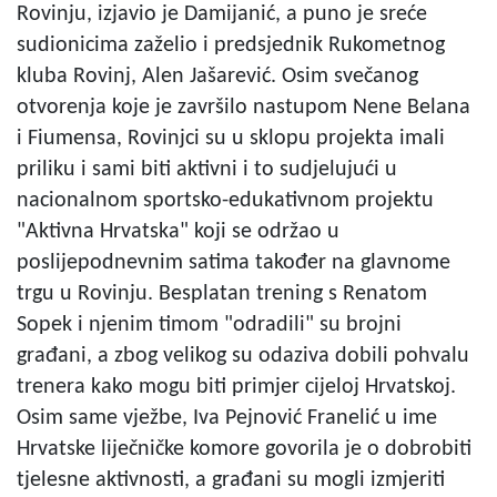
Rovinju, izjavio je Damijanić, a puno je sreće
sudionicima zaželio i predsjednik Rukometnog
kluba Rovinj, Alen Jašarević. Osim svečanog
otvorenja koje je završilo nastupom Nene Belana
i Fiumensa, Rovinjci su u sklopu projekta imali
priliku i sami biti aktivni i to sudjelujući u
nacionalnom sportsko-edukativnom projektu
"Aktivna Hrvatska" koji se održao u
poslijepodnevnim satima također na glavnome
trgu u Rovinju. Besplatan trening s Renatom
Sopek i njenim timom "odradili" su brojni
građani, a zbog velikog su odaziva dobili pohvalu
trenera kako mogu biti primjer cijeloj Hrvatskoj.
Osim same vježbe, Iva Pejnović Franelić u ime
Hrvatske liječničke komore govorila je o dobrobiti
tjelesne aktivnosti, a građani su mogli izmjeriti