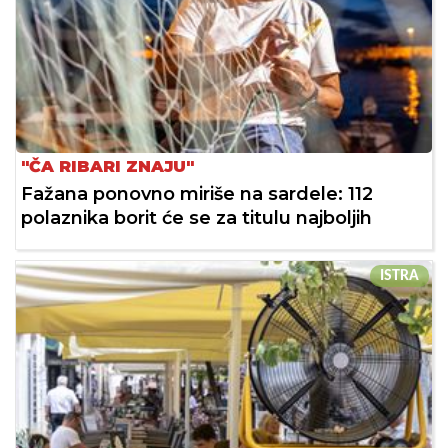
"ČA RIBARI ZNAJU"
Fažana ponovno miriše na sardele: 112
polaznika borit će se za titulu najboljih
ISTRA