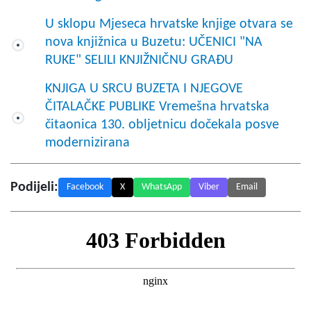
U sklopu Mjeseca hrvatske knjige otvara se
nova knjižnica u Buzetu: UČENICI "NA
RUKE" SELILI KNJIŽNIČNU GRAĐU
KNJIGA U SRCU BUZETA I NJEGOVE
ČITALAČKE PUBLIKE Vremešna hrvatska
čitaonica 130. obljetnicu dočekala posve
modernizirana
Podijeli:
Facebook
X
WhatsApp
Viber
Email