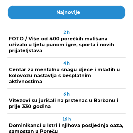
Najnovije
2
h
FOTO / Više od 400 porečkih mališana
uživalo u ljetu punom igre, sporta i novih
prijateljstava
4
h
Centar za mentalnu snagu djece i mladih u
kolovozu nastavlja s besplatnim
aktivnostima
6
h
Vitezovi su jurišali na prstenac u Barbanu i
prije 330 godina
16
h
Dominikanci u Istri i njihova posljednja oaza,
samostan u Poreču