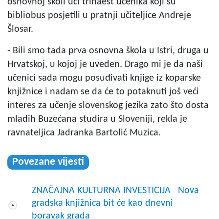
osnovnoj školi uči trinaest učenika koji su
bibliobus posjetili u pratnji učiteljice Andreje
Šlosar.
- Bili smo tada prva osnovna škola u Istri, druga u
Hrvatskoj, u kojoj je uveden. Drago mi je da naši
učenici sada mogu posuđivati knjige iz koparske
knjižnice i nadam se da će to potaknuti još veći
interes za učenje slovenskog jezika zato što dosta
mladih Buzećana studira u Sloveniji, rekla je
ravnateljica Jadranka Bartolić Muzica.
Povezane vijesti
ZNAČAJNA KULTURNA INVESTICIJA Nova
gradska knjižnica bit će kao dnevni
boravak grada