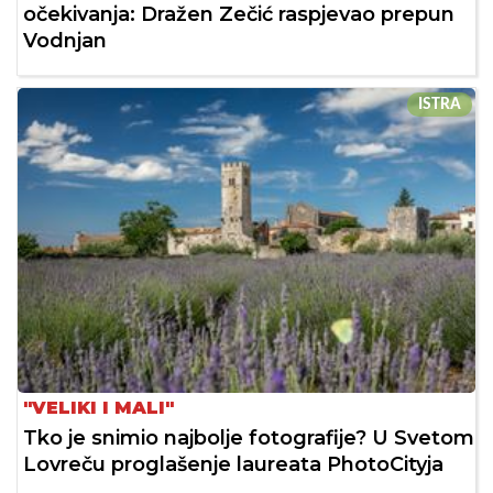
očekivanja: Dražen Zečić raspjevao prepun
Vodnjan
ISTRA
"VELIKI I MALI"
Tko je snimio najbolje fotografije? U Svetom
Lovreču proglašenje laureata PhotoCityja