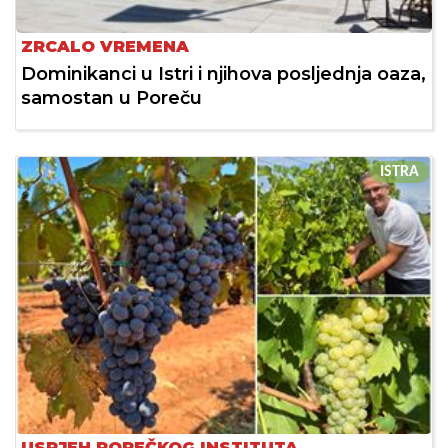
ZRCALO VREMENA
Dominikanci u Istri i njihova posljednja oaza,
samostan u Poreču
ISTRA
USPJEH POREČKOG INSTITUTA