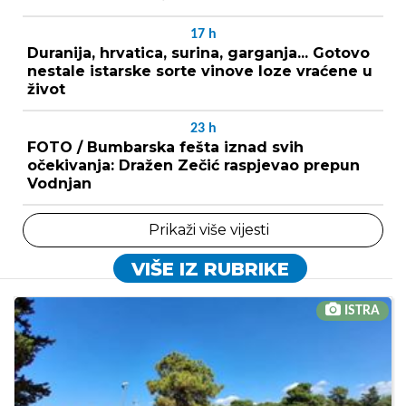
17
h
Duranija, hrvatica, surina, garganja... Gotovo
nestale istarske sorte vinove loze vraćene u
život
23
h
FOTO / Bumbarska fešta iznad svih
očekivanja: Dražen Zečić raspjevao prepun
Vodnjan
Prikaži više vijesti
VIŠE IZ RUBRIKE
ISTRA