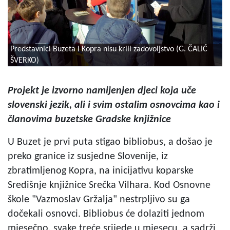
Predstavnici Buzeta i Kopra nisu krili zadovoljstvo (G. ČALIĆ
ŠVERKO)
Projekt je izvorno namijenjen djeci koja uče
slovenski jezik, ali i svim ostalim osnovcima kao i
članovima buzetske Gradske knjižnice
U Buzet je prvi puta stigao bibliobus, a došao je
preko granice iz susjedne Slovenije, iz
zbratimljenog Kopra, na inicijativu koparske
Središnje knjižnice Srečka Vilhara. Kod Osnovne
škole "Vazmoslav Gržalja" nestrpljivo su ga
dočekali osnovci. Bibliobus će dolaziti jednom
mjesečno, svake treće srijede u mjesecu, a sadrži