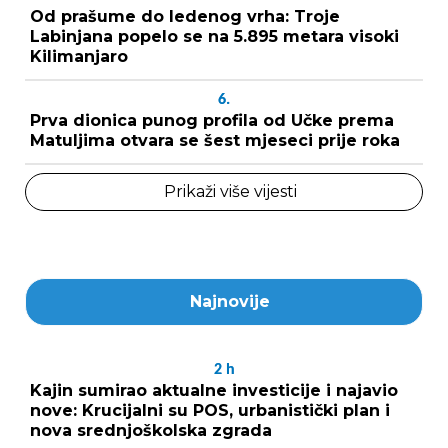
Od prašume do ledenog vrha: Troje
Labinjana popelo se na 5.895 metara visoki
Kilimanjaro
6.
Prva dionica punog profila od Učke prema
Matuljima otvara se šest mjeseci prije roka
Prikaži više vijesti
Najnovije
2
h
Kajin sumirao aktualne investicije i najavio
nove: Krucijalni su POS, urbanistički plan i
nova srednjoškolska zgrada