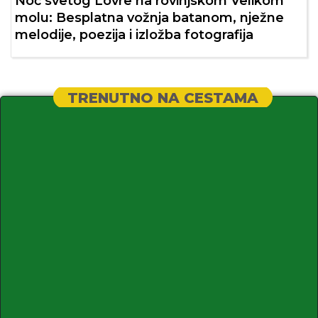
Noć svetog Lovre na rovinjskom Velikom
molu: Besplatna vožnja batanom, nježne
melodije, poezija i izložba fotografija
TRENUTNO NA CESTAMA