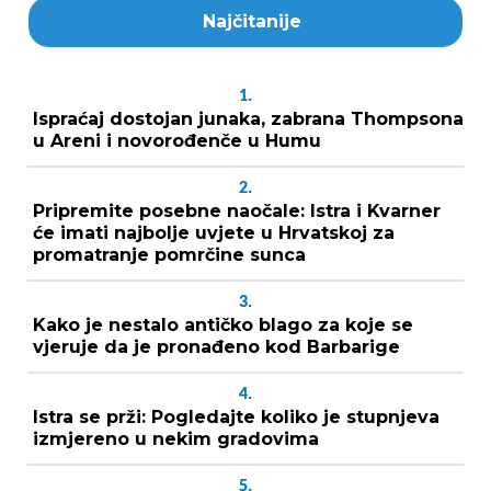
Najčitanije
1.
Ispraćaj dostojan junaka, zabrana Thompsona
u Areni i novorođenče u Humu
2.
Pripremite posebne naočale: Istra i Kvarner
će imati najbolje uvjete u Hrvatskoj za
promatranje pomrčine sunca
3.
Kako je nestalo antičko blago za koje se
vjeruje da je pronađeno kod Barbarige
4.
Istra se prži: Pogledajte koliko je stupnjeva
izmjereno u nekim gradovima
5.