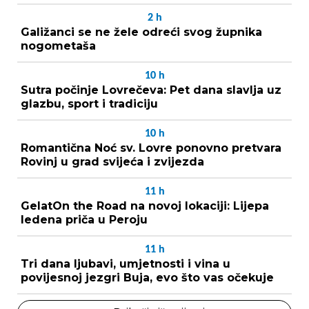
2
h
Galižanci se ne žele odreći svog župnika
nogometaša
10
h
Sutra počinje Lovrečeva: Pet dana slavlja uz
glazbu, sport i tradiciju
10
h
Romantična Noć sv. Lovre ponovno pretvara
Rovinj u grad svijeća i zvijezda
11
h
GelatOn the Road na novoj lokaciji: Lijepa
ledena priča u Peroju
11
h
Tri dana ljubavi, umjetnosti i vina u
povijesnoj jezgri Buja, evo što vas očekuje