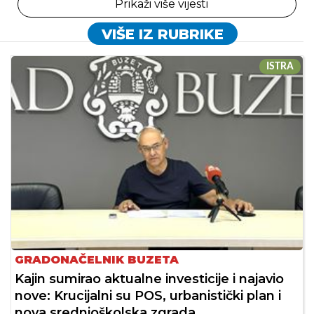
Prikaži više vijesti
VIŠE IZ RUBRIKE
ISTRA
GRADONAČELNIK BUZETA
Kajin sumirao aktualne investicije i najavio
nove: Krucijalni su POS, urbanistički plan i
nova srednjoškolska zgrada