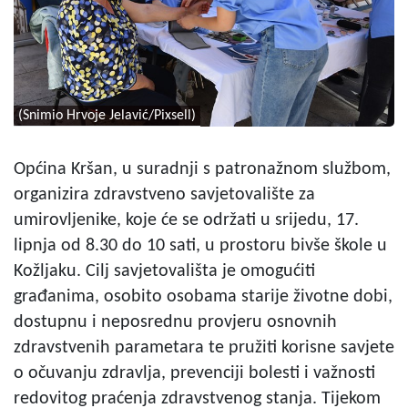
(Snimio Hrvoje Jelavić/Pixsell)
Općina Kršan, u suradnji s patronažnom službom,
organizira zdravstveno savjetovalište za
umirovljenike, koje će se održati u srijedu, 17.
lipnja od 8.30 do 10 sati, u prostoru bivše škole u
Kožljaku. Cilj savjetovališta je omogućiti
građanima, osobito osobama starije životne dobi,
dostupnu i neposrednu provjeru osnovnih
zdravstvenih parametara te pružiti korisne savjete
o očuvanju zdravlja, prevenciji bolesti i važnosti
redovitog praćenja zdravstvenog stanja. Tijekom