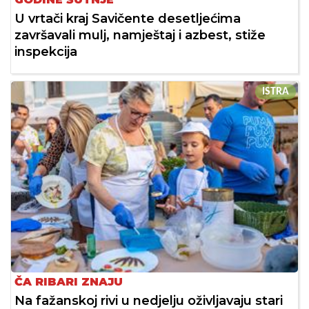
U vrtači kraj Savičente desetljećima
završavali mulj, namještaj i azbest, stiže
inspekcija
ISTRA
ČA RIBARI ZNAJU
Na fažanskoj rivi u nedjelju oživljavaju stari