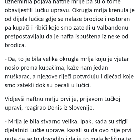
uznemirila pojava naftne mrlje pa su o tome
obavijestili Lučku upravu. Okrugla mrlja krenula je
od dijela lučice gdje se nalaze brodice i restoran
pa kupači i ribiči koje smo zatekli u Valbandonu
pretpostavljaju da je nafta ispuštena iz neke od
brodica.
- Da, to je bila velika okrugla mrlja koju je vjetar
nosio prema kupačima, kaže nam jedan
muškarac, a njegove riječi potvrđuju i dječaci koje
smo zatekli dok su pecali u lučici.
Vidjevši naftnu mrlju prvi je, prijavom Lučkoj
upravi, reagirao Denis iz Slovenije.
- Mrlja je bila stvarno velika. Ipak, kada su stigli
djelatnici Lučke uprave, kazali su da ovo nije prvi
puta da se to dogodilo i da je to mala količina te