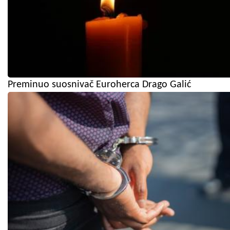
Preminuo suosnivač Euroherca Drago Galić