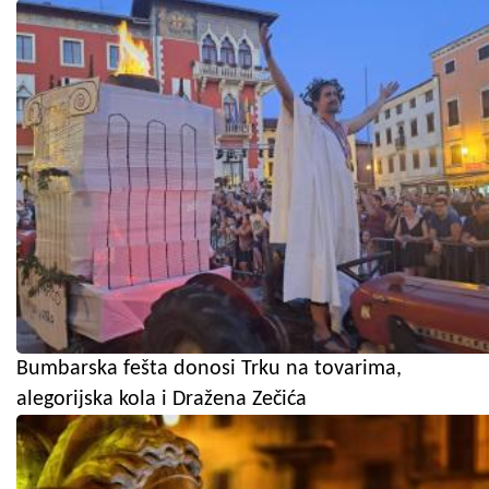
Bumbarska fešta donosi Trku na tovarima,
alegorijska kola i Dražena Zečića