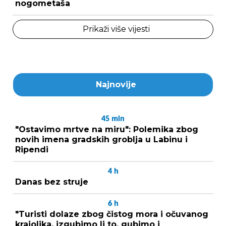
nogometaša
Prikaži više vijesti
Najnovije
45
min
"Ostavimo mrtve na miru": Polemika zbog
novih imena gradskih groblja u Labinu i
Ripendi
4
h
Danas bez struje
6
h
"Turisti dolaze zbog čistog mora i očuvanog
krajolika, izgubimo li to, gubimo i