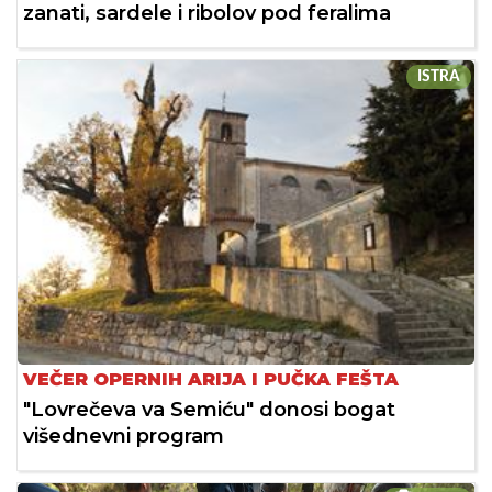
zanati, sardele i ribolov pod feralima
ISTRA
VEČER OPERNIH ARIJA I PUČKA FEŠTA
"Lovrečeva va Semiću" donosi bogat
višednevni program