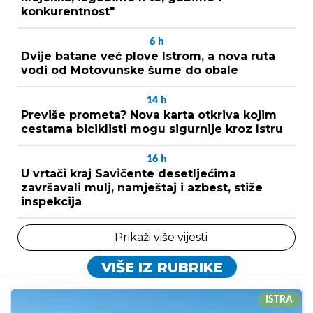
konkurentnost"
6
h
Dvije batane već plove Istrom, a nova ruta
vodi od Motovunske šume do obale
14
h
Previše prometa? Nova karta otkriva kojim
cestama biciklisti mogu sigurnije kroz Istru
16
h
U vrtači kraj Savičente desetljećima
završavali mulj, namještaj i azbest, stiže
inspekcija
Prikaži više vijesti
VIŠE IZ RUBRIKE
ISTRA