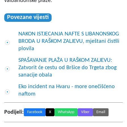
valbandonske plaže.
Povezane vijesti
NAKON ISTJECANJA NAFTE S LIBANONSKOG
BRODA U RAŠKOM ZALJEVU, mještani čistili
plovila
SPAŠAVANJE PLAŽA U RAŠKOM ZALJEVU:
Zatvorit će cestu od Bršice do Trgeta zbog
sanacije obala
Eko incident na Hvaru - more onečišćeno
naftom
Podijeli:
Facebook
X
WhatsApp
Viber
Email