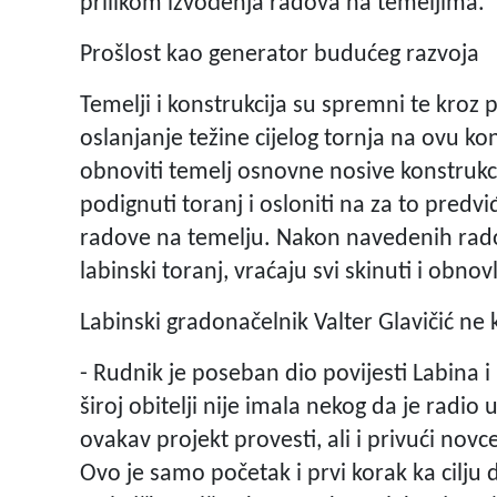
prilikom izvođenja radova na temeljima.
Prošlost kao generator budućeg razvoja
Temelji i konstrukcija su spremni te kroz
oslanjanje težine cijelog tornja na ovu kon
obnoviti temelj osnovne nosive konstrukcij
podignuti toranj i osloniti na za to predvi
radove na temelju. Nakon navedenih radov
labinski toranj, vraćaju svi skinuti i obnovl
Labinski gradonačelnik Valter Glavičić ne
- Rudnik je poseban dio povijesti Labina i 
široj obitelji nije imala nekog da je radi
ovakav projekt provesti, ali i privući novc
Ovo je samo početak i prvi korak ka cilju 