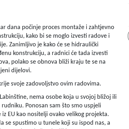
 par dana počinje proces montaže i zahtjevno
strukciju, kako bi se moglo izvesti radove i
e. Zanimljivo je kako će se hidraulički
đenu konstrukciju, a radnici će tada izvesti
a, polako se obnova bliži kraju te se na
jeni dijelovi.
 krije svoje zadovoljstvo ovim radovima.
Labinštine, nema osobe koja u svojoj bližoj ili
o u rudniku. Ponosan sam što smo uspjeli
e iz EU kao nositelji ovako velikog projekta.
da se spustimo u tunele koji su ispod nas, a