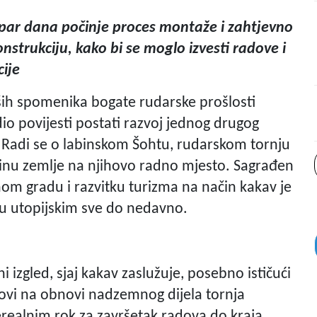
z par dana počinje proces montaže i zahtjevno
onstrukciju, kako bi se moglo izvesti radove i
ije
ih spomenika bogate rudarske prošlosti
 dio povijesti postati razvoj jednog drugog
 Radi se o labinskom Šohtu, rudarskom tornju
binu zemlje na njihovo radno mjesto. Sagrađen
om gradu i razvitku turizma na način kakav je
su utopijskim sve do nedavno.
i izgled, sjaj kakav zaslužuje, posebno ističući
vi na obnovi nadzemnog dijela tornja
nerealnim rok za završetak radova do kraja