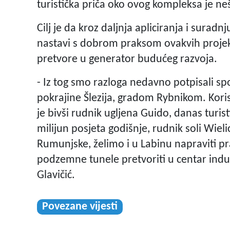
turistička priča oko ovog kompleksa je ne
Cilj je da kroz daljnja apliciranja i surad
nastavi s dobrom praksom ovakvih projek
pretvore u generator budućeg razvoja.
- Iz tog smo razloga nedavno potpisali s
pokrajine Šlezija, gradom Rybnikom. Koris
je bivši rudnik ugljena Guido, danas turist
milijun posjeta godišnje, rudnik soli Wielic
Rumunjske, želimo i u Labinu napraviti pr
podzemne tunele pretvoriti u centar indus
Glavičić.
Povezane vijesti