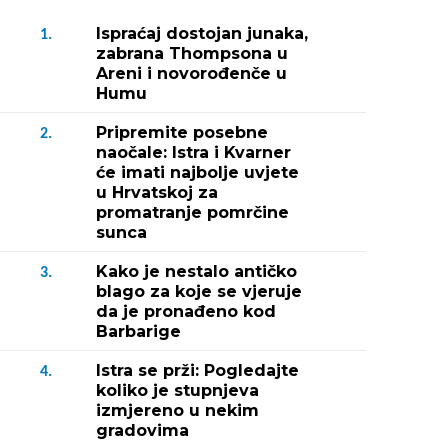
Ispraćaj dostojan junaka,
1.
zabrana Thompsona u
Areni i novorođenče u
Humu
Pripremite posebne
2.
naočale: Istra i Kvarner
će imati najbolje uvjete
u Hrvatskoj za
promatranje pomrčine
sunca
Kako je nestalo antičko
3.
blago za koje se vjeruje
da je pronađeno kod
Barbarige
Istra se prži: Pogledajte
4.
koliko je stupnjeva
izmjereno u nekim
gradovima