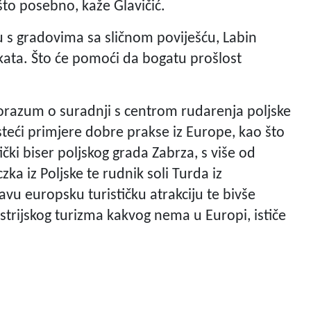
što posebno, kaže Glavičić.
nju s gradovima sa sličnom poviješću, Labin
ata. Što će pomoći da bogatu prošlost
porazum o suradnji s centrom rudarenja poljske
teći primjere dobre prakse iz Europe, kao što
ički biser poljskog grada Zabrza, s više od
zka iz Poljske te rudnik soli Turda iz
avu europsku turističku atrakciju te bivše
trijskog turizma kakvog nema u Europi, ističe