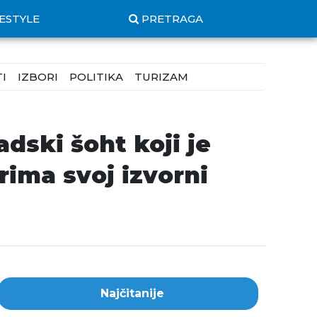
FESTYLE
PRETRAGA
I
IZBORI
POLITIKA
TURIZAM
ski šoht koji je
rima svoj izvorni
Najčitanije