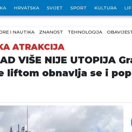
IKA
HRVATSKA
SVIJET
SPORT
KULTURA
LI
ORE I NAUTIKA
ZNANOST
TEHNOLOGIJA
OBAVIJEST
KA ATRAKCIJA
D VIŠE NIJE UTOPIJA Grad
 liftom obnavlja se i pop