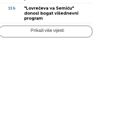
"Lovrečeva va Semiću"
13
h
donosi bogat višednevni
program
Prikaži više vijesti