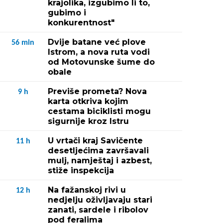
krajolika, izgubimo li to,
gubimo i
konkurentnost"
Dvije batane već plove
56
min
Istrom, a nova ruta vodi
od Motovunske šume do
obale
Previše prometa? Nova
9
h
karta otkriva kojim
cestama biciklisti mogu
sigurnije kroz Istru
U vrtači kraj Savičente
11
h
desetljećima završavali
mulj, namještaj i azbest,
stiže inspekcija
Na fažanskoj rivi u
12
h
nedjelju oživljavaju stari
zanati, sardele i ribolov
pod feralima