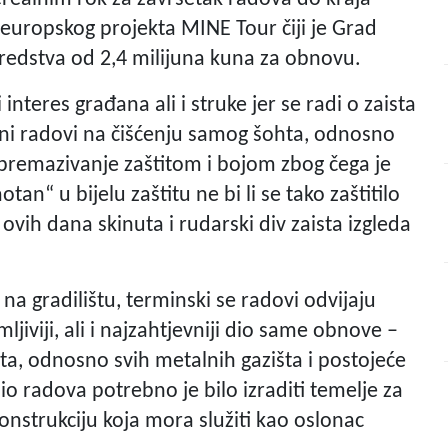
 europskog projekta MINE Tour čiji je Grad
 sredstva od 2,4 milijuna kuna za obnovu.
teres građana ali i struke jer se radi o zaista
ni radovi na čišćenju samog šohta, odnosno
 premazivanje zaštitom i bojom zbog čega je
n“ u bijelu zaštitu ne bi li se tako zaštitilo
 ovih dana skinuta i rudarski div zaista izgleda
a gradilištu, terminski se radovi odvijaju
ljiviji, ali i najzahtjevniji dio same obnove –
a, odnosno svih metalnih gazišta i postojeće
dio radova potrebno je bilo izraditi temelje za
onstrukciju koja mora služiti kao oslonac