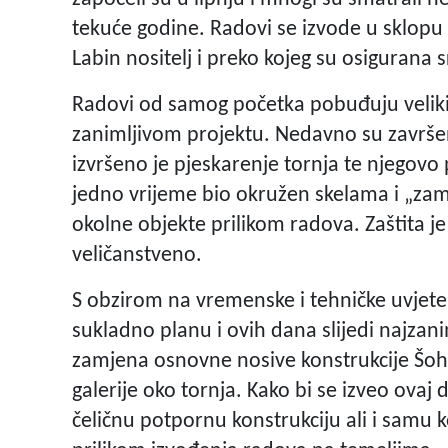
tekuće godine. Radovi se izvode u sklopu
Labin nositelj i preko kojeg su osigurana
Radovi od samog početka pobuđuju veliki in
zanimljivom projektu. Nedavno su završe
izvršeno je pjeskarenje tornja te njegovo
jedno vrijeme bio okružen skelama i „zamota
okolne objekte prilikom radova. Zaštita je
veličanstveno.
S obzirom na vremenske i tehničke uvjete n
sukladno planu i ovih dana slijedi najzanim
zamjena osnovne nosive konstrukcije Šoht
galerije oko tornja. Kako bi se izveo ovaj 
čeličnu potpornu konstrukciju ali i samu k