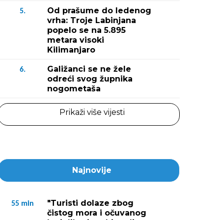
Od prašume do ledenog
5.
vrha: Troje Labinjana
popelo se na 5.895
metara visoki
Kilimanjaro
Galižanci se ne žele
6.
odreći svog župnika
nogometaša
Prikaži više vijesti
Najnovije
"Turisti dolaze zbog
55
min
čistog mora i očuvanog