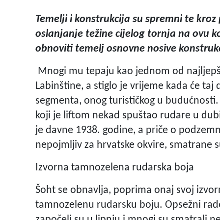
Temelji i konstrukcija su spremni te kro
oslanjanje težine cijelog tornja na ovu k
obnoviti temelj osnovne nosive konstrukc
Mnogi mu tepaju kao jednom od najljepš
Labinštine, a stiglo je vrijeme kada će taj
segmenta, onog turističkog u budućnosti.
koji je liftom nekad spuštao rudare u du
je davne 1938. godine, a priče o podzemn
nepojmljiv za hrvatske okvire, smatrane 
Izvorna tamnozelena rudarska boja
Šoht se obnavlja, poprima onaj svoj izvorn
tamnozelenu rudarsku boju. Opsežni rado
započeli su u lipnju i mnogi su smatrali 