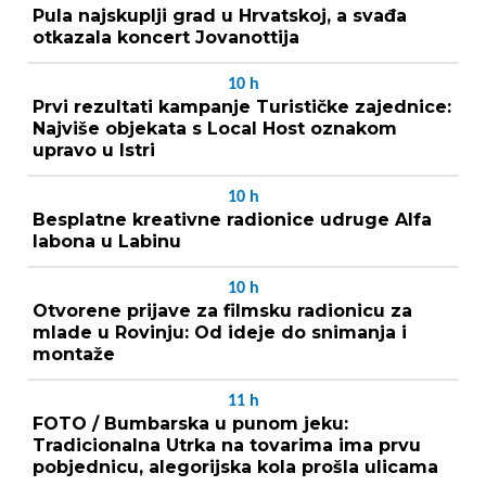
Pula najskuplji grad u Hrvatskoj, a svađa
otkazala koncert Jovanottija
10
h
Prvi rezultati kampanje Turističke zajednice:
Najviše objekata s Local Host oznakom
upravo u Istri
10
h
Besplatne kreativne radionice udruge Alfa
labona u Labinu
10
h
Otvorene prijave za filmsku radionicu za
mlade u Rovinju: Od ideje do snimanja i
montaže
11
h
FOTO / Bumbarska u punom jeku:
Tradicionalna Utrka na tovarima ima prvu
pobjednicu, alegorijska kola prošla ulicama