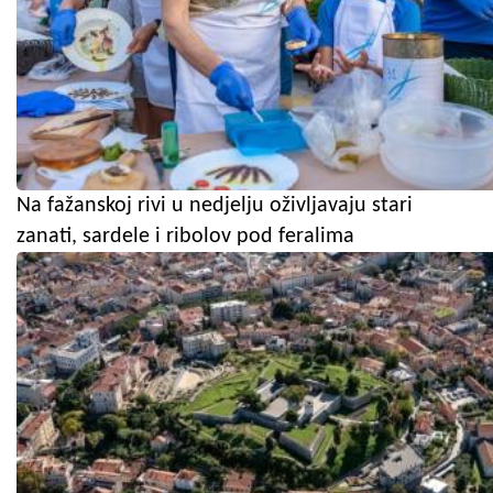
Na fažanskoj rivi u nedjelju oživljavaju stari
zanati, sardele i ribolov pod feralima