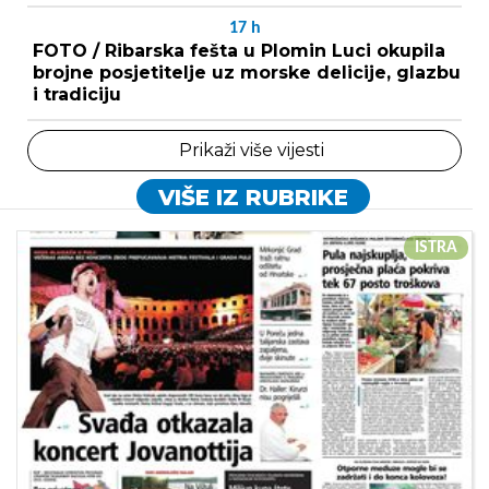
17
h
FOTO / Ribarska fešta u Plomin Luci okupila
brojne posjetitelje uz morske delicije, glazbu
i tradiciju
Prikaži više vijesti
VIŠE IZ RUBRIKE
ISTRA