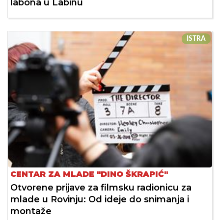
labona u Labinu
ISTRA
CENTAR ZA MLADE "DINO ŠKRAPIĆ"
Otvorene prijave za filmsku radionicu za
mlade u Rovinju: Od ideje do snimanja i
montaže