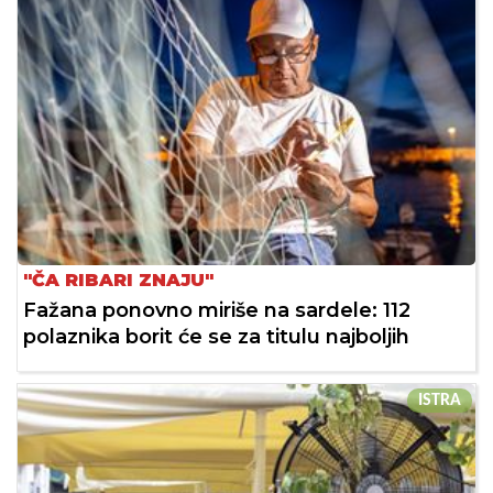
"ČA RIBARI ZNAJU"
Fažana ponovno miriše na sardele: 112
polaznika borit će se za titulu najboljih
ISTRA