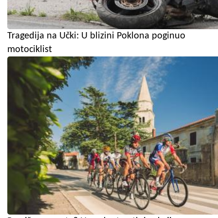
Tragedija na Učki: U blizini Poklona poginuo
motociklist