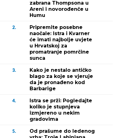
zabrana Thompsona u
Areni i novorođenče u
Humu
Pripremite posebne
2.
naočale: Istra i Kvarner
će imati najbolje uvjete
u Hrvatskoj za
promatranje pomrčine
sunca
Kako je nestalo antičko
3.
blago za koje se vjeruje
da je pronađeno kod
Barbarige
Istra se prži: Pogledajte
4.
koliko je stupnjeva
izmjereno u nekim
gradovima
Od prašume do ledenog
5.
vrha: Troje Labinjana