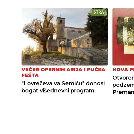
ISTRA
VEČER OPERNIH ARIJA I PUČKA
NOVA P
FEŠTA
Otvoren
"Lovrečeva va Semiću" donosi
podzemn
bogat višednevni program
Preman