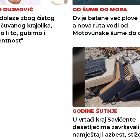
 DUJMOVIĆ
OD ŠUME DO MORA
i dolaze zbog čistog
Dvije batane već plove 
očuvanog krajolika,
a nova ruta vodi od
 li to, gubimo i
Motovunske šume do 
entnost"
GODINE ŠUTNJE
U vrtači kraj Savičente
desetljećima završavali
namještaj i azbest, stiž