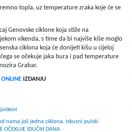
tremno topla, uz temperature zraka koje će se
aj Genovske ciklone koja stiže na
ijekom vikenda, s time da bi najviše kiše moglo
senska ciklona koja će donijeti kišu u cijeloj
on čega se očekuje jaka bura i pad temperature
nozira Grabar.
F ONLINE
IZDANJU
ljuskovi
ed nama još jedna ciklona. Iskusni pulski
ME OČEKUJE IDUĆIH DANA