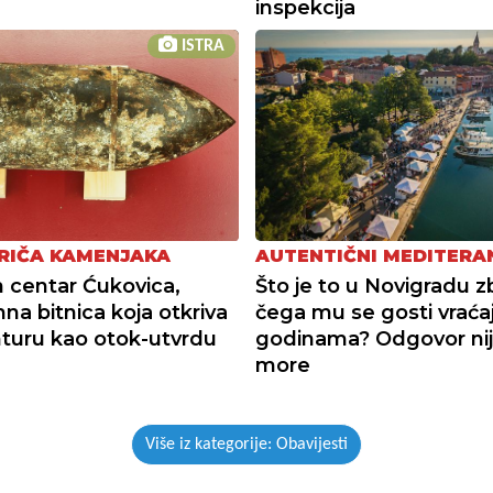
inspekcija
ISTRA
RIČA KAMENJAKA
AUTENTIČNI MEDITERA
 centar Ćukovica,
Što je to u Novigradu 
a bitnica koja otkriva
čega mu se gosti vraća
turu kao otok-utvrdu
godinama? Odgovor ni
more
Više iz kategorije: Obavijesti