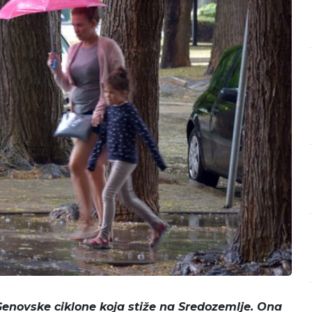
enovske ciklone koja stiže na Sredozemlje. Ona