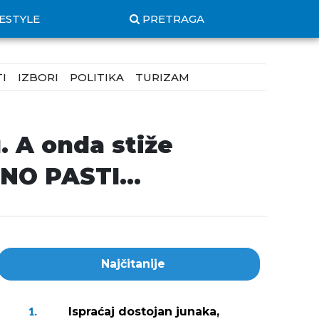
FESTYLE
PRETRAGA
I
IZBORI
POLITIKA
TURIZAM
. A onda stiže
ČNO PASTI…
Najčitanije
Ispraćaj dostojan junaka,
1.