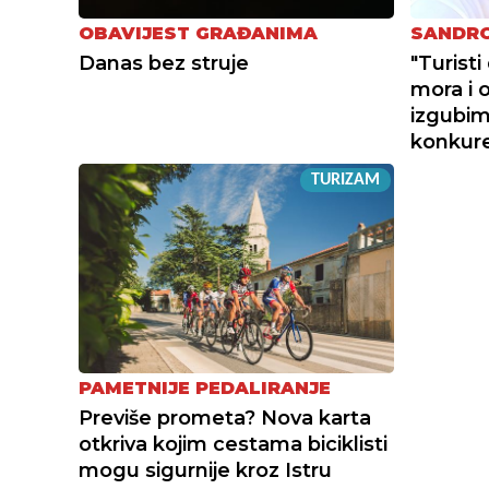
OBAVIJEST GRAĐANIMA
SANDRO
Danas bez struje
"Turist
mora i 
izgubimo
konkur
TURIZAM
PAMETNIJE PEDALIRANJE
Previše prometa? Nova karta
otkriva kojim cestama biciklisti
mogu sigurnije kroz Istru