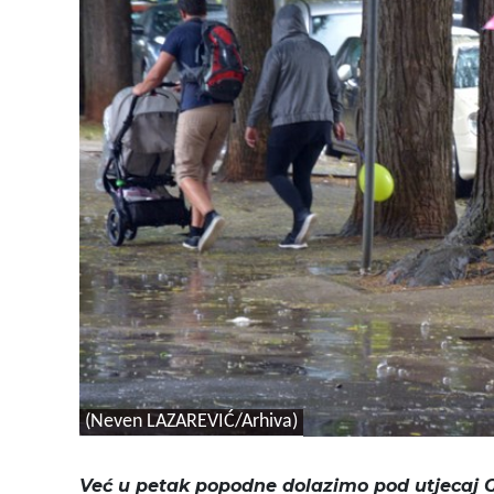
(Neven LAZAREVIĆ/Arhiva)
Već u petak popodne dolazimo pod utjecaj G