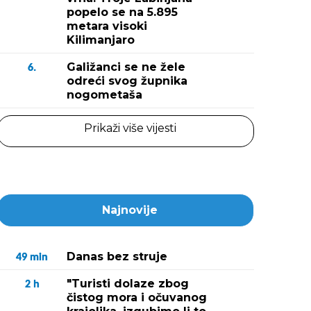
popelo se na 5.895
metara visoki
Kilimanjaro
Galižanci se ne žele
6.
odreći svog župnika
nogometaša
Prikaži više vijesti
Najnovije
Danas bez struje
49
min
"Turisti dolaze zbog
2
h
čistog mora i očuvanog