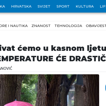
IKA
HRVATSKA
SVIJET
SPORT
KULTURA
LI
ORE I NAUTIKA
ZNANOST
TEHNOLOGIJA
OBAVIJEST
ivat ćemo u kasnom ljetu
TEMPERATURE ĆE DRASTI
VANOVIĆ