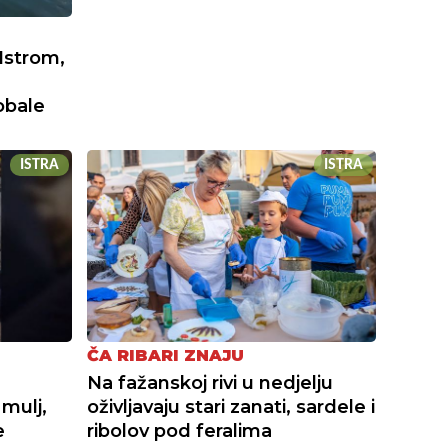
Istrom,
obale
ISTRA
ISTRA
ČA RIBARI ZNAJU
Na fažanskoj rivi u nedjelju
 mulj,
oživljavaju stari zanati, sardele i
e
ribolov pod feralima