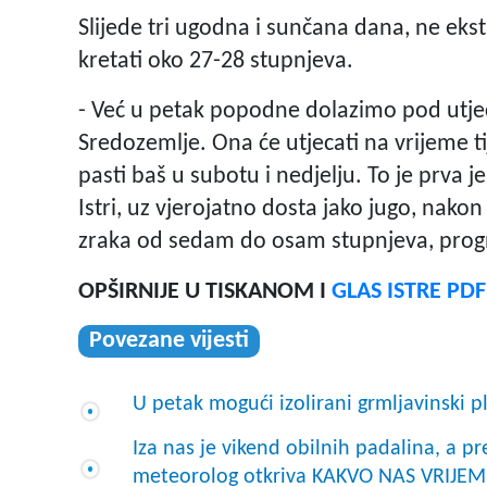
Slijede tri ugodna i sunčana dana, ne eks
kretati oko 27-28 stupnjeva.
- Već u petak popodne dolazimo pod utjec
Sredozemlje. Ona će utjecati na vrijeme t
pasti baš u subotu i nedjelju. To je prva je
Istri, uz vjerojatno dosta jako jugo, nak
zraka od sedam do osam stupnjeva, prog
OPŠIRNIJE U TISKANOM I
GLAS ISTRE PD
Povezane vijesti
U petak mogući izolirani grmljavinski p
Iza nas je vikend obilnih padalina, a pr
meteorolog otkriva KAKVO NAS VRIJE