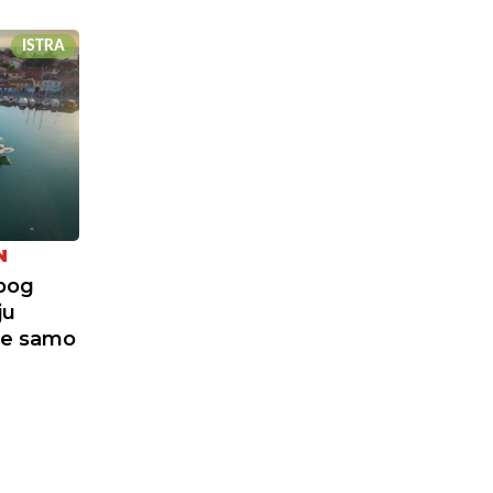
ISTRA
N
zbog
ju
je samo