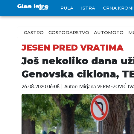
PULA
ISTRA
CRNA KRON
GASTRO
GOSPODARSTVO
AUTOMOTO
M
JESEN PRED VRATIMA
Još nekoliko dana už
Genovska ciklona, 
26.08.2020 06:08
| Autor: Mirjana VERMEZOVIĆ I