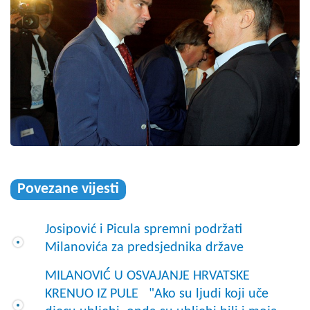
Povezane vijesti
Josipović i Picula spremni podržati
Milanovića za predsjednika države
MILANOVIĆ U OSVAJANJE HRVATSKE
KRENUO IZ PULE "Ako su ljudi koji uče