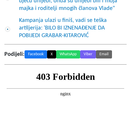
djecu uhljebi, onda su uhljebi bili i moja
majka i roditelji mnogih članova Vlade"
Kampanja ulazi u finiš, vadi se teška
artiljerija: 'BILO BI IZNENAĐENJE DA
POBIJEDI GRABAR-KITAROVIĆ
Podijeli:
Facebook
X
WhatsApp
Viber
Email