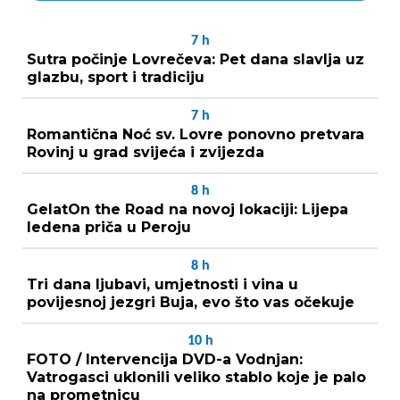
7
h
Sutra počinje Lovrečeva: Pet dana slavlja uz
glazbu, sport i tradiciju
7
h
Romantična Noć sv. Lovre ponovno pretvara
Rovinj u grad svijeća i zvijezda
8
h
GelatOn the Road na novoj lokaciji: Lijepa
ledena priča u Peroju
8
h
Tri dana ljubavi, umjetnosti i vina u
povijesnoj jezgri Buja, evo što vas očekuje
10
h
FOTO / Intervencija DVD-a Vodnjan:
Vatrogasci uklonili veliko stablo koje je palo
na prometnicu