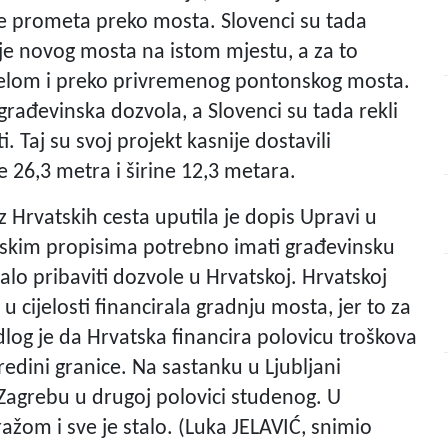
nje prometa preko mosta. Slovenci su tada
je novog mosta na istom mjestu, a za to
ijelom i preko privremenog pontonskog mosta.
rađevinska dozvola, a Slovenci su tada rekli
. Taj su svoj projekt kasnije dostavili
e 26,3 metra i širine 12,3 metara.
iz Hrvatskih cesta uputila je dopis Upravi u
skim propisima potrebno imati građevinsku
balo pribaviti dozvole u Hrvatskoj. Hrvatskoj
a u cijelosti financirala gradnju mosta, jer to za
dlog je da Hrvatska financira polovicu troškova
redini granice. Na sastanku u Ljubljani
 Zagrebu u drugoj polovici studenog. U
žom i sve je stalo. (Luka JELAVIĆ, snimio