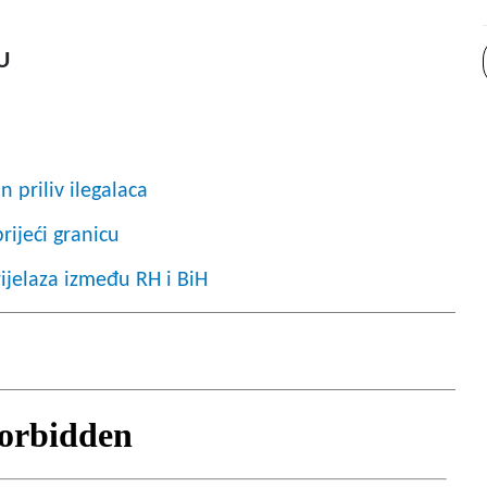
U
 priliv ilegalaca
rijeći granicu
ijelaza između RH i BiH