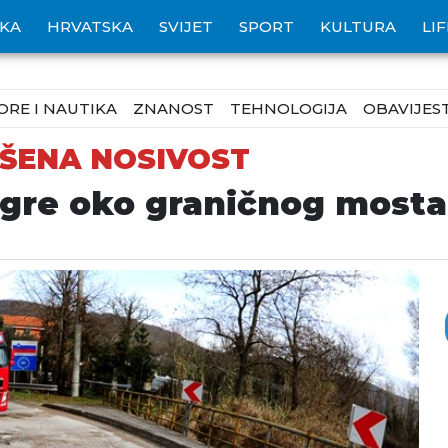
IKA
HRVATSKA
SVIJET
SPORT
KULTURA
LI
ORE I NAUTIKA
ZNANOST
TEHNOLOGIJA
OBAVIJEST
ŠENA NOSIVOST
igre oko graničnog mosta