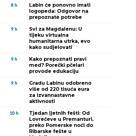
Labin će ponovno imati
8
h
logopeda: Odgovor na
prepoznate potrebe
Svi za Magdalenu: U
9
h
tijeku virtualna
humanitarna utrka, evo
kako sudjelovati
Kako prepoznati pravi
9
h
med? Porečki pčelari
provode edukaciju
Gradu Labinu odobreno
9
h
više od 220 tisuća eura
za izvannastavne
aktivnosti
Tjedan ljetnih fešti: Od
10
h
Lovrečeve u Premanturi,
preko Pomerske noći do
Ribarske fešte u