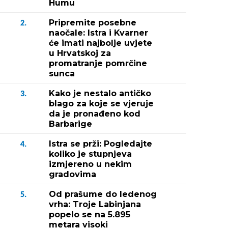
Humu
Pripremite posebne
2.
naočale: Istra i Kvarner
će imati najbolje uvjete
u Hrvatskoj za
promatranje pomrčine
sunca
Kako je nestalo antičko
3.
blago za koje se vjeruje
da je pronađeno kod
Barbarige
Istra se prži: Pogledajte
4.
koliko je stupnjeva
izmjereno u nekim
gradovima
Od prašume do ledenog
5.
vrha: Troje Labinjana
popelo se na 5.895
metara visoki