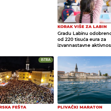
KORAK VIŠE ZA LABIN
Gradu Labinu odobreno
od 220 tisuća eura za
izvannastavne aktivnos
ISTRA
SKA FEŠTA
PLIVAČKI MARATON