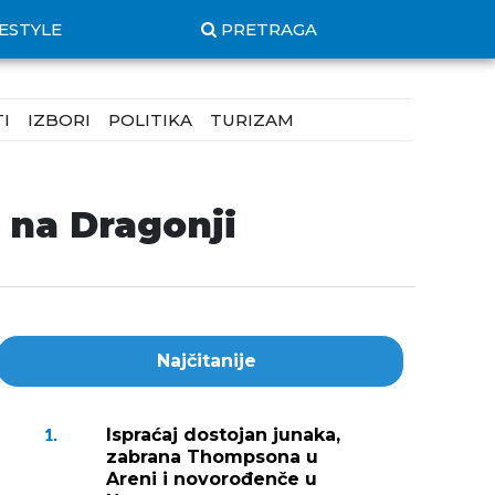
FESTYLE
PRETRAGA
I
IZBORI
POLITIKA
TURIZAM
 na Dragonji
Najčitanije
Ispraćaj dostojan junaka,
1.
zabrana Thompsona u
Areni i novorođenče u