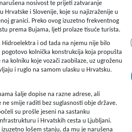
narušena nosivost te prijeti zatvaranje
 Hrvatske i Slovenije, koje su najizraženije u
pnenoj granici. Preko ovog izuzetno frekventnog
stu prema Bujama, ljeti prolaze tisuće turista.
 Hidroelektra i od tada na njemu nije bilo
n, pogotovo kolnička konstrukcija koja propušta
 na kolniku koje vozači zaobilaze, uz ugroženu
ljaju i ruglo na samom ulasku u Hrvatsku.
nama šalje dopise na razne adrese, ali
se ne smije raditi bez suglasnosti obje države.
očeli su prošle jeseni na sastanku
frastrukturu i Hrvatskih cesta u Ljubljani.
u izuzetno lošem stanju, da mu je narušena