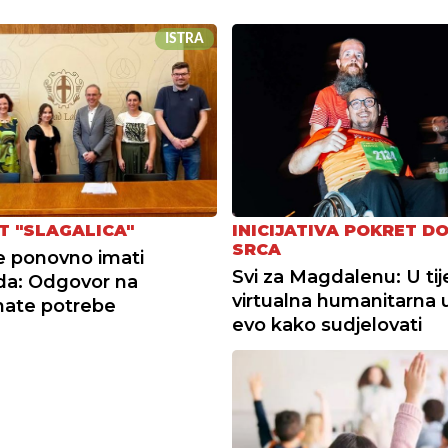
ISTRA
T "SLAGALICA"
INICIJATIVA POKRET D
SRCA
e ponovno imati
Svi za Magdalenu: U ti
da: Odgovor na
virtualna humanitarna u
nate potrebe
evo kako sudjelovati