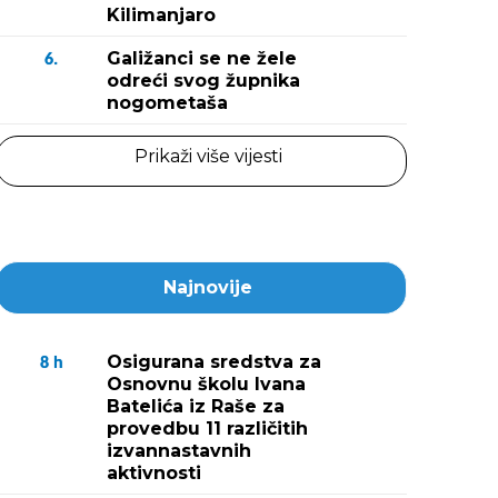
Kilimanjaro
Galižanci se ne žele
6.
odreći svog župnika
nogometaša
Prikaži više vijesti
Najnovije
Osigurana sredstva za
8
h
Osnovnu školu Ivana
Batelića iz Raše za
provedbu 11 različitih
izvannastavnih
aktivnosti