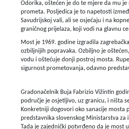
Odorika, oštećen je do te mjere da mu je 
prometa. Posljedica je to napetosti između
Savudrijskoj vali, ali se osjećaju i na ko
graničnog prijelaza, koji vodi na glavnu ce
Most je 1969. godine izgradila zagrebačka
ozbiljnijih popravaka. Ozbiljno je ošteće
vodu i oštećuje donji postroj mosta. Rupe
sigurnost prometovanja, odavno predstav
Gradonačelnik Buja Fabrizio Vižintin godi
područje je osjetljivo, uz granicu, i ništa 
Konkretniji dogovori oko sanacije mosta p
predstavnika slovenskog Ministarstva za in
Tada je zajednički potvrđeno da je most 