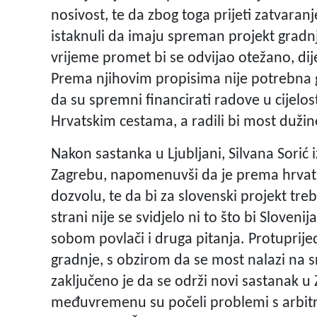
nosivost, te da zbog toga prijeti zatvara
istaknuli da imaju spreman projekt gradn
vrijeme promet bi se odvijao otežano, d
Prema njihovim propisima nije potrebna g
da su spremni financirati radove u cijelosti
Hrvatskim cestama, a radili bi most dužin
Nakon sastanka u Ljubljani, Silvana Sorić 
Zagrebu, napomenuvši da je prema hrvat
dozvolu, te da bi za slovenski projekt tre
strani nije se svidjelo ni to što bi Slovenij
sobom povlači i druga pitanja. Protuprije
gradnje, s obzirom da se most nalazi na s
zaključeno je da se održi novi sastanak u
međuvremenu su počeli problemi s arbitra