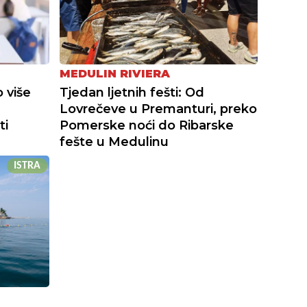
MEDULIN RIVIERA
 više
Tjedan ljetnih fešti: Od
Lovrečeve u Premanturi, preko
ti
Pomerske noći do Ribarske
fešte u Medulinu
ISTRA