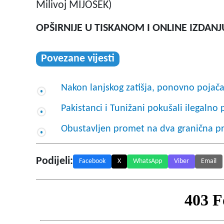
Milivoj MIJOŠEK)
OPŠIRNIJE U TISKANOM I ONLINE IZDANJ
Povezane vijesti
Nakon lanjskog zatišja, ponovno pojačan
Pakistanci i Tunižani pokušali ilegalno p
Obustavljen promet na dva granična pr
Podijeli:
Facebook
X
WhatsApp
Viber
Email