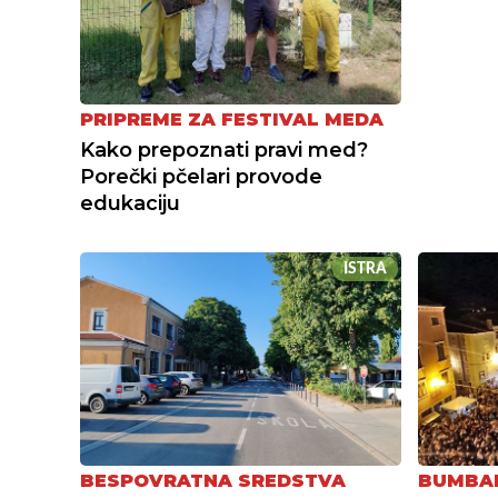
PRIPREME ZA FESTIVAL MEDA
Kako prepoznati pravi med?
Porečki pčelari provode
edukaciju
ISTRA
BESPOVRATNA SREDSTVA
BUMBAR