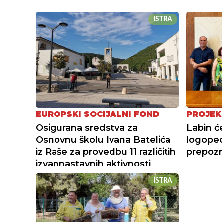
ISTRA
EUROPSKI SOCIJALNI FOND
PROJEK
Osigurana sredstva za
Labin ć
Osnovnu školu Ivana Batelića
logope
iz Raše za provedbu 11 različitih
prepoz
izvannastavnih aktivnosti
ISTRA