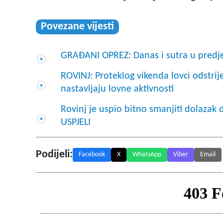
Povezane vijesti
GRAĐANI OPREZ: Danas i sutra u predjel
ROVINJ: Proteklog vikenda lovci odstrij
nastavljaju lovne aktivnosti
Rovinj je uspio bitno smanjiti dolazak
USPJELI
Podijeli:
Facebook
X
WhatsApp
Viber
Email