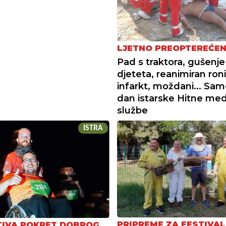
LJETNO PREOPTEREĆEN
Pad s traktora, gušenje
djeteta, reanimiran roni
infarkt, moždani... Sa
dan istarske Hitne med
službe
ISTRA
PRIPREME ZA FESTIVA
ATIVA POKRET DOBROG