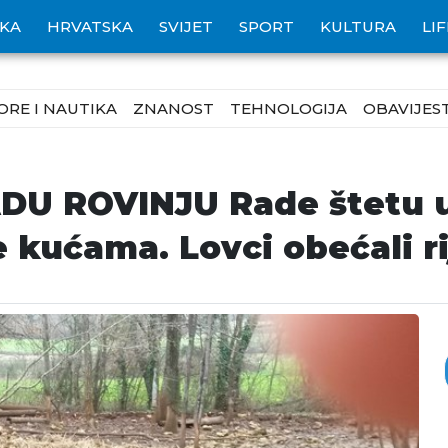
IKA
HRVATSKA
SVIJET
SPORT
KULTURA
LI
ORE I NAUTIKA
ZNANOST
TEHNOLOGIJA
OBAVIJEST
DU ROVINJU Rade štetu u 
 kućama. Lovci obećali ri