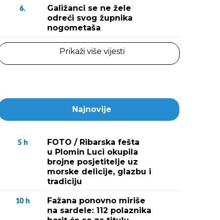
Galižanci se ne žele
6.
odreći svog župnika
nogometaša
Prikaži više vijesti
Najnovije
FOTO / Ribarska fešta
5
h
u Plomin Luci okupila
brojne posjetitelje uz
morske delicije, glazbu i
tradiciju
Fažana ponovno miriše
10
h
na sardele: 112 polaznika