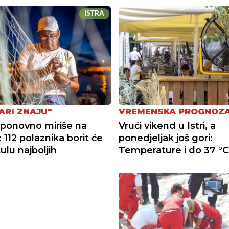
ISTRA
ARI ZNAJU"
VREMENSKA PROGNOZ
ponovno miriše na
Vrući vikend u Istri, a
 112 polaznika borit će
ponedjeljak još gori:
tulu najboljih
Temperature i do 37 °C