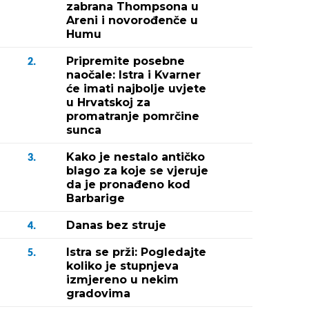
zabrana Thompsona u
Areni i novorođenče u
Humu
Pripremite posebne
2.
naočale: Istra i Kvarner
će imati najbolje uvjete
u Hrvatskoj za
promatranje pomrčine
sunca
Kako je nestalo antičko
3.
blago za koje se vjeruje
da je pronađeno kod
Barbarige
Danas bez struje
4.
Istra se prži: Pogledajte
5.
koliko je stupnjeva
izmjereno u nekim
gradovima