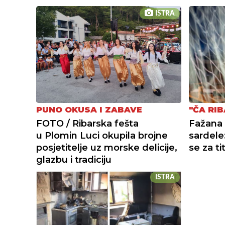
ISTRA
PUNO OKUSA I ZABAVE
"ČA RIB
FOTO / Ribarska fešta
Fažana 
u Plomin Luci okupila brojne
sardele:
posjetitelje uz morske delicije,
se za ti
glazbu i tradiciju
ISTRA