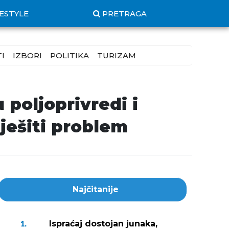
FESTYLE
PRETRAGA
I
IZBORI
POLITIKA
TURIZAM
poljoprivredi i
ješiti problem
Najčitanije
Ispraćaj dostojan junaka,
1.