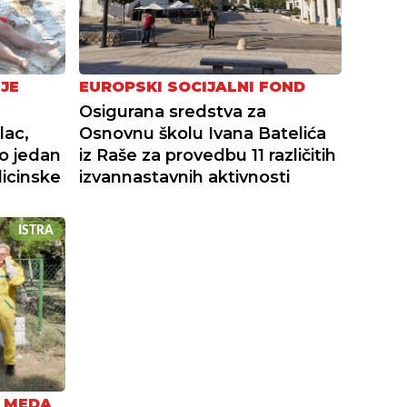
JE
EUROPSKI SOCIJALNI FOND
Osigurana sredstva za
lac,
Osnovnu školu Ivana Batelića
mo jedan
iz Raše za provedbu 11 različitih
icinske
izvannastavnih aktivnosti
ISTRA
L MEDA