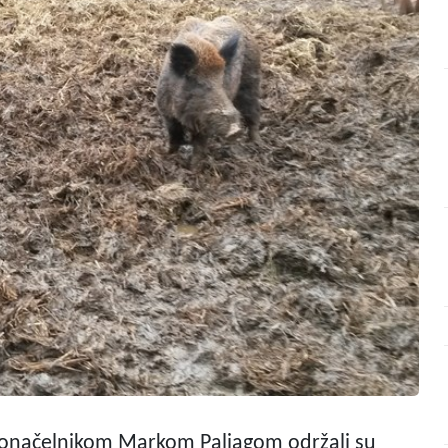
adonačelnikom Markom Paliagom održali su