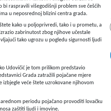
bi raspravili višegodišnji problem sve češćih
jima u neposrednoj blizini centra grada.
tete kako u poljoprivredi, tako i u prometu, a
izrazio zabrinutost zbog njihove učestale
avljajući tako ugrozu u pogledu sigurnosti ljudi
ko Udovičić je tom prilikom predstavio
edstavnici Grada zatražili pojačane mjere
i se izbjegle veće štete uzrokovane njihovom
u narednom periodu pojačano provoditi lovačku
osa zaštiti ljudi i imovine.