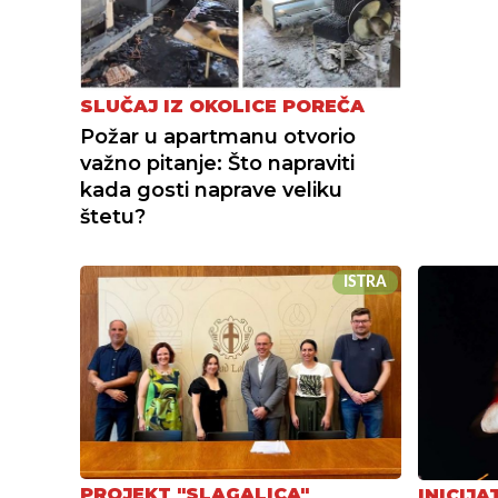
SLUČAJ IZ OKOLICE POREČA
Požar u apartmanu otvorio
važno pitanje: Što napraviti
kada gosti naprave veliku
štetu?
ISTRA
PROJEKT "SLAGALICA"
INICIJ