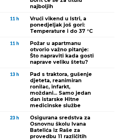
borit će se za titulu
najboljih
Vrući vikend u Istri, a
11
h
ponedjeljak još gori:
Temperature i do 37 °C
Požar u apartmanu
11
h
otvorio važno pitanje:
Što napraviti kada gosti
naprave veliku štetu?
Pad s traktora, gušenje
13
h
djeteta, reanimiran
ronilac, infarkt,
moždani... Samo jedan
dan istarske Hitne
medicinske službe
Osigurana sredstva za
23
h
Osnovnu školu Ivana
Batelića iz Raše za
provedbu 11 različitih