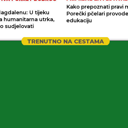
Kako prepoznati pravi
Magdalenu: U tijeku
Porečki pčelari provod
na humanitarna utrka,
edukaciju
o sudjelovati
TRENUTNO NA CESTAMA