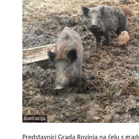
ilustracija
Predstavnici Grada Rovinja na čelu s gr