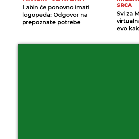
SRCA
Labin će ponovno imati
Svi za 
logopeda: Odgovor na
virtual
prepoznate potrebe
evo kak