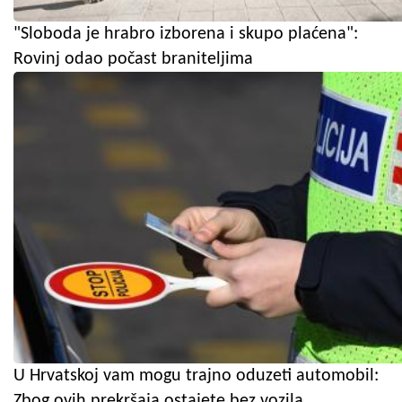
"Sloboda je hrabro izborena i skupo plaćena":
Rovinj odao počast braniteljima
U Hrvatskoj vam mogu trajno oduzeti automobil:
Zbog ovih prekršaja ostajete bez vozila