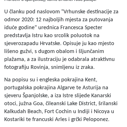
U članku pod naslovom "Vrhunske destinacije za
odmor 2020: 12 najboljih mjesta za putovanja
iduće godine" urednica Francesca Specter
predstavlja Istru kao srcolik poluotok na
sjeverozapadu Hrvatske. Opisuje ju kao mjesto
lišeno gužvi, s dugom obalom i šljunčanim
plažama, a za ilustraciju je odabrala atraktivnu
fotografiju Rovinja, snimljenu iz zraka.
Na popisu su i engleska pokrajina Kent,
portugalska pokrajina Algarve te Asturija na
sjeveru Španjolske, a iza Istre slijede Kanarski
otoci, južna Goa, čileanski Lake District, šrilanski
Kalkudah Beach, Fort Cochin u Indiji i Nicoya u
Kostariki te francuski Arles i grčki Peloponez.