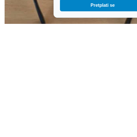
Pretplati se
U turističkom objektu u Istri kriomice snimao
nagu djecu