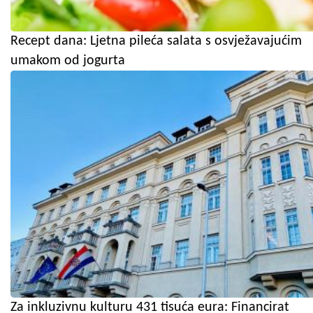
Recept dana: Ljetna pileća salata s osvježavajućim
umakom od jogurta
Za inkluzivnu kulturu 431 tisuća eura: Financirat