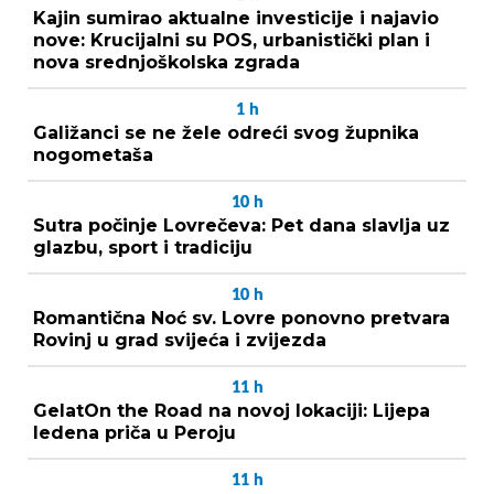
Kajin sumirao aktualne investicije i najavio
nove: Krucijalni su POS, urbanistički plan i
nova srednjoškolska zgrada
1
h
Galižanci se ne žele odreći svog župnika
nogometaša
10
h
Sutra počinje Lovrečeva: Pet dana slavlja uz
glazbu, sport i tradiciju
10
h
Romantična Noć sv. Lovre ponovno pretvara
Rovinj u grad svijeća i zvijezda
11
h
GelatOn the Road na novoj lokaciji: Lijepa
ledena priča u Peroju
11
h