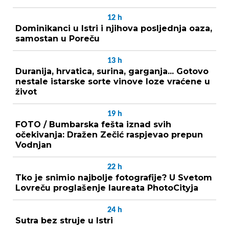
12
h
Dominikanci u Istri i njihova posljednja oaza,
samostan u Poreču
13
h
Duranija, hrvatica, surina, garganja... Gotovo
nestale istarske sorte vinove loze vraćene u
život
19
h
FOTO / Bumbarska fešta iznad svih
očekivanja: Dražen Zečić raspjevao prepun
Vodnjan
22
h
Tko je snimio najbolje fotografije? U Svetom
Lovreču proglašenje laureata PhotoCityja
24
h
Sutra bez struje u Istri