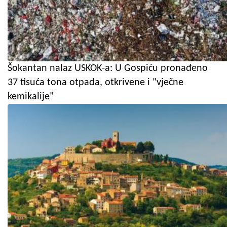
Šokantan nalaz USKOK-a: U Gospiću pronađeno
37 tisuća tona otpada, otkrivene i "vječne
kemikalije"