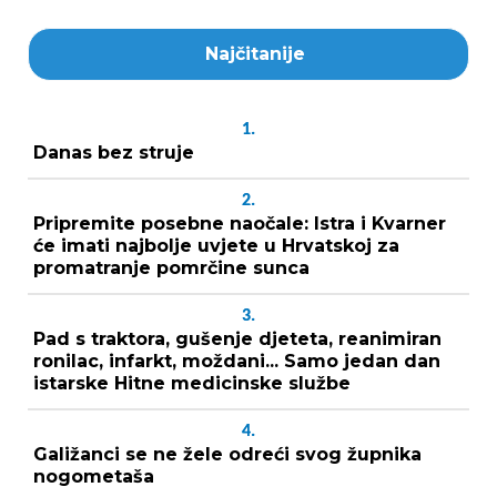
Najčitanije
1.
Danas bez struje
2.
Pripremite posebne naočale: Istra i Kvarner
će imati najbolje uvjete u Hrvatskoj za
promatranje pomrčine sunca
3.
Pad s traktora, gušenje djeteta, reanimiran
ronilac, infarkt, moždani... Samo jedan dan
istarske Hitne medicinske službe
4.
Galižanci se ne žele odreći svog župnika
nogometaša