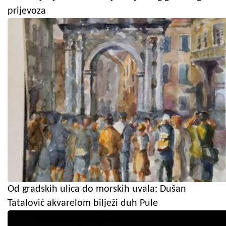
prijevoza
Od gradskih ulica do morskih uvala: Dušan
Tatalović akvarelom bilježi duh Pule