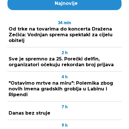
Najnovije
34
min
Od trke na tovarima do koncerta Dražena
Zečića: Vodnjan sprema spektakl za cijelu
obitelj
2
h
Sve je spremno za 25. Porečki delfin,
organizatori očekuju rekordan broj prijava
4
h
"Ostavimo mrtve na miru": Polemika zbog
novih imena gradskih groblja u Labinu i
Ripendi
7
h
Danas bez struje
9
h