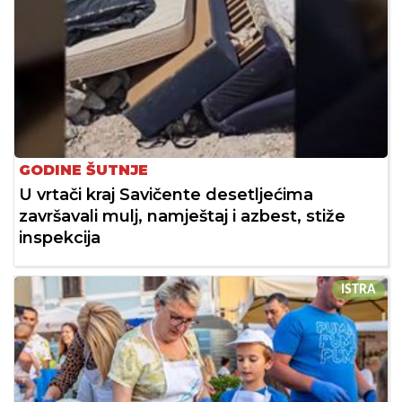
GODINE ŠUTNJE
U vrtači kraj Savičente desetljećima
završavali mulj, namještaj i azbest, stiže
inspekcija
ISTRA