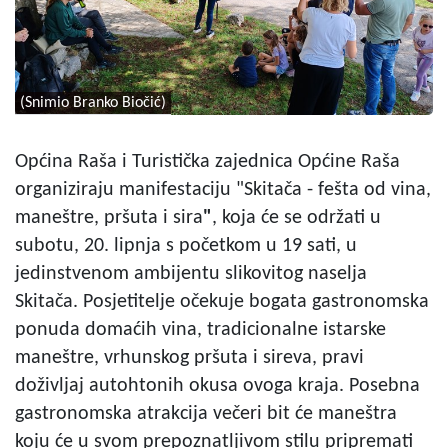
(Snimio Branko Biočić)
Općina Raša i Turistička zajednica Općine Raša
organiziraju manifestaciju "Skitača - fešta od vina,
maneštre, pršuta i sira
"
, koja će se održati u
subotu, 20. lipnja s početkom u 19 sati, u
jedinstvenom ambijentu slikovitog naselja
Skitača. Posjetitelje očekuje bogata gastronomska
ponuda domaćih vina, tradicionalne istarske
maneštre, vrhunskog pršuta i sireva, pravi
doživljaj autohtonih okusa ovoga kraja. Posebna
gastronomska atrakcija večeri bit će maneštra
koju će u svom prepoznatljivom stilu pripremati