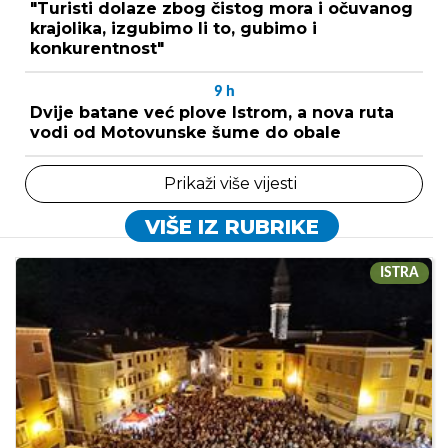
"Turisti dolaze zbog čistog mora i očuvanog
krajolika, izgubimo li to, gubimo i
konkurentnost"
9
h
Dvije batane već plove Istrom, a nova ruta
vodi od Motovunske šume do obale
Prikaži više vijesti
VIŠE IZ RUBRIKE
ISTRA