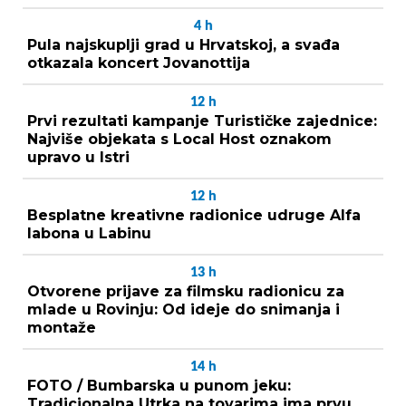
4
h
Pula najskuplji grad u Hrvatskoj, a svađa
otkazala koncert Jovanottija
12
h
Prvi rezultati kampanje Turističke zajednice:
Najviše objekata s Local Host oznakom
upravo u Istri
12
h
Besplatne kreativne radionice udruge Alfa
labona u Labinu
13
h
Otvorene prijave za filmsku radionicu za
mlade u Rovinju: Od ideje do snimanja i
montaže
14
h
FOTO / Bumbarska u punom jeku:
Tradicionalna Utrka na tovarima ima prvu