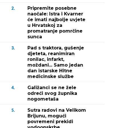
Pripremite posebne
2.
naočale: Istra i Kvarner
će imati najbolje uvjete
u Hrvatskoj za
promatranje pomrčine
sunca
Pad s traktora, gušenje
3.
djeteta, reanimiran
ronilac, infarkt,
moždani... Samo jedan
dan istarske Hitne
medicinske službe
Galižanci se ne žele
4.
odreći svog župnika
nogometaša
Sutra radovi na Velikom
5.
Brijunu, mogući
povremeni prekidi
vodoopskrbe