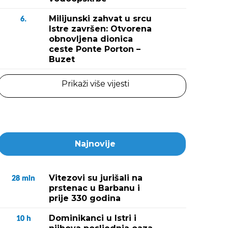
Milijunski zahvat u srcu
6.
Istre završen: Otvorena
obnovljena dionica
ceste Ponte Porton –
Buzet
Prikaži više vijesti
Najnovije
Vitezovi su jurišali na
28
min
prstenac u Barbanu i
prije 330 godina
Dominikanci u Istri i
10
h