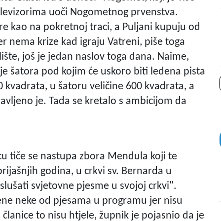
televizorima uoči Nogometnog prvenstva.
re kao na pokretnoj traci, a Puljani kupuju od
r nema krize kad igraju Vatreni, piše toga
šte, još je jedan naslov toga dana. Naime,
e šatora pod kojim će uskoro biti ledena pista
300 kvadrata, u šatoru veličine 600 kvadrata, a
avljeno je. Tada se kretalo s ambicijom da
cu tiče se nastupa zbora Mendula koji te
prijašnjih godina, u crkvi sv. Bernarda u
slušati svjetovne pjesme u svojoj crkvi".
jene neke od pjesama u programu jer nisu
članice to nisu htjele, župnik je pojasnio da je