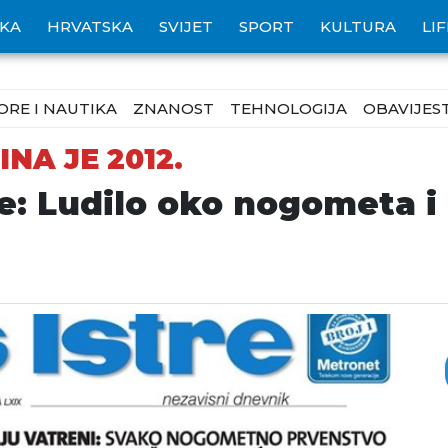
IKA
HRVATSKA
SVIJET
SPORT
KULTURA
LI
ORE I NAUTIKA
ZNANOST
TEHNOLOGIJA
OBAVIJEST
NA JE 2012.
: Ludilo oko nogometa i p