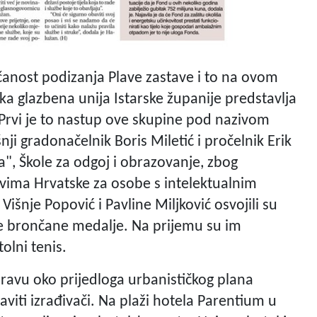
čanost podizanja Plave zastave i to na ovom
a glazbena unija Istarske županije predstavlja
 Prvi je to nastup ove skupine pod nazivom
ji gradonačelnik Boris Miletić i pročelnik Erik
a", Škole za odgoj i obrazovanje, zbog
vima Hrvatske za osobe s intelektualnim
šnje Popović i Pavline Miljković osvojili su
ije brončane medalje. Na prijemu su im
olni tenis.
pravu oko prijedloga urbanističkog plana
viti izrađivači. Na plaži hotela Parentium u