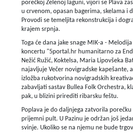
porečkoj Zelenoj laguni, vijori se Plava zas
u crvenom, opasan bagerima, skelama i di
Provodi se temeljita rekonstrukcija i dog
krajem srpnja.
Toga će dana jake snage MIK-a - Melodija 
koncertu "5portal.hr humanitarno za Endij
Nežić Ružić, Koktelsa, Maria Lipovšeka Ba
najavljuje Večer novigradske kapešante, 
izložba rukotvorina novigradskih kreativac
zabavljati sastav Bullea Folk Orchestra, k
pak, u blizini prirediti ribarsku feštu.
Poplava je do daljnjega zatvorila porečku G
prijemni pult. U Pazinu je održan još jed
svinje. Ukoliko se na njemu ne bude trgov