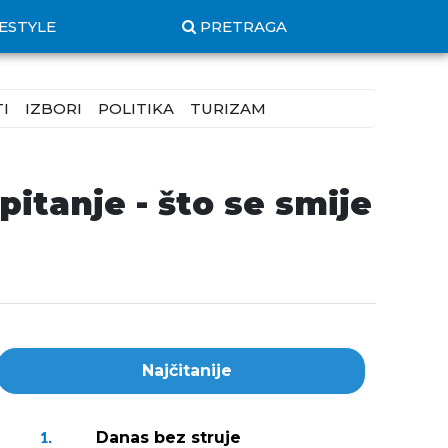
FESTYLE
PRETRAGA
I
IZBORI
POLITIKA
TURIZAM
itanje - što se smije
Najčitanije
Danas bez struje
1.