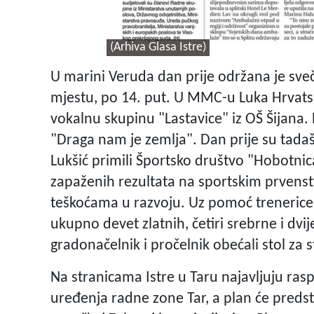
(Arhiva Glasa Istre)
U marini Veruda dan prije održana je sve
mjestu, po 14. put. U MMC-u Luka Hrvatsk
vokalnu skupinu "Lastavice" iz OŠ Šijana.
"Draga nam je zemlja". Dan prije su tadašn
Lukšić primili Športsko društvo "Hobotnic
zapaženih rezultata na sportskim prvenst
teškoćama u razvoju. Uz pomoć trenerice Vi
ukupno devet zlatnih, četiri srebrne i dv
gradonačelnik i pročelnik obećali stol za st
Na stranicama Istre u Taru najavljuju ras
uređenja radne zone Tar, a plan će predsta