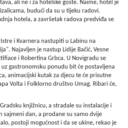
tava, ali ne i za hotelske goste. Naime, hotel je
zalicama, budući da su u tijeku radovi.
radnja hotela, a završetak radova predviđa se
Istre i Kvarnera nastupiti u Labinu na
a". Najavljen je nastup Lidije Bačić, Vesne
ttifiace i Robertina Grbca. U Novigradu se
a uz gastronomsku ponudu bit će postavljena
a, animacijski kutak za djecu te će prisutne
lapa Volta i Folklorno društvo Umag. Ribari će,
radsku knjižnicu, a stradale su instalacije i
an sajmeni dan, a prodane su samo dvije
alo, postoji mogućnost i da se ukine, rekao je