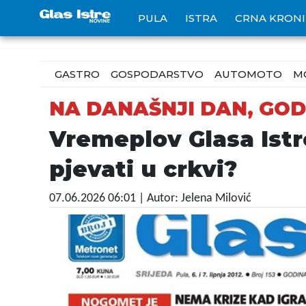
PULA
ISTRA
CRNA KRON
GASTRO
GOSPODARSTVO
AUTOMOTO
M
NA DANAŠNJI DAN, GODI
Vremeplov Glasa Istre
pjevati u crkvi?
07.06.2026 06:01
| Autor: Jelena Milović