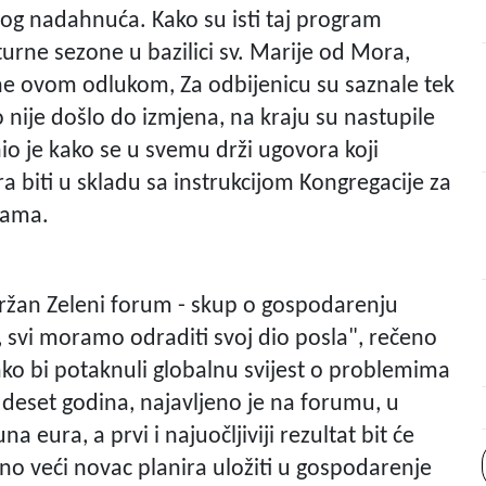
g nadahnuća. Kako su isti taj program
urne sezone u bazilici sv. Marije od Mora,
ne ovom odlukom, Za odbijenicu su saznale tek
ko nije došlo do izmjena, na kraju su nastupile
nio je kako se u svemu drži ugovora koji
 biti u skladu sa instrukcijom Kongregacije za
vama.
održan Zeleni forum - skup o gospodarenju
, svi moramo odraditi svoj dio posla", rečeno
kako bi potaknuli globalnu svijest o problemima
ih deset godina, najavljeno je na forumu, u
na eura, a prvi i najuočljiviji rezultat bit će
no veći novac planira uložiti u gospodarenje