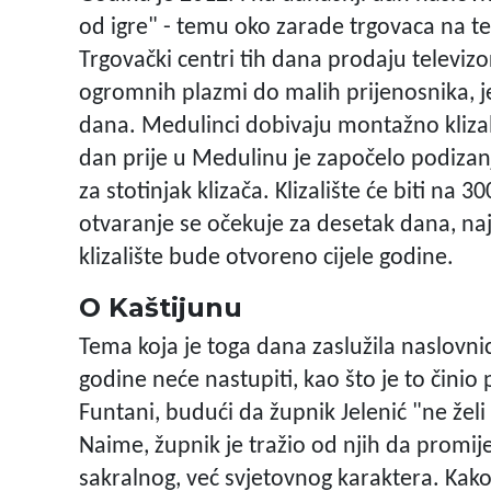
od igre" - temu oko zarade trgovaca na 
Trgovački centri tih dana prodaju televizo
ogromnih plazmi do malih prijenosnika, je
dana. Medulinci dobivaju montažno klizali
dan prije u Medulinu je započelo podizanj
za stotinjak klizača. Klizalište će biti na 
otvaranje se očekuje za desetak dana, naj
klizalište bude otvoreno cijele godine.
O Kaštijunu
Tema koja je toga dana zaslužila naslovni
godine neće nastupiti, kao što je to činio 
Funtani, budući da župnik Jelenić "ne želi 
Naime, župnik je tražio od njih da promi
sakralnog, već svjetovnog karaktera. Kako 