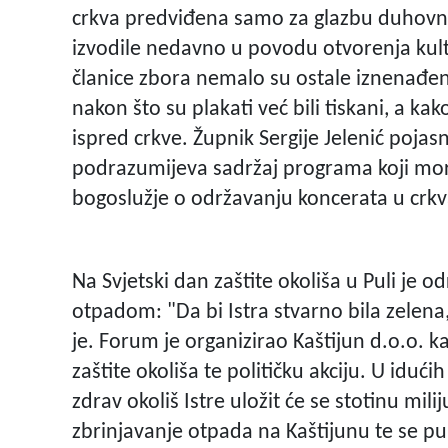
crkva predviđena samo za glazbu duhovno
izvodile nedavno u povodu otvorenja kult
članice zbora nemalo su ostale iznenađe
nakon što su plakati već bili tiskani, a ka
ispred crkve. Župnik Sergije Jelenić pojas
podrazumijeva sadržaj programa koji mora
bogoslužje o održavanju koncerata u crk
Na Svjetski dan zaštite okoliša u Puli je 
otpadom: "Da bi Istra stvarno bila zelena
je. Forum je organizirao Kaštijun d.o.o. 
zaštite okoliša te političku akciju. U iduć
zdrav okoliš Istre uložit će se stotinu miliju
zbrinjavanje otpada na Kaštijunu te se pu