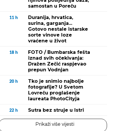
njihova posljednja oaza,
samostan u Poreču
Duranija, hrvatica,
11
h
surina, garganja...
Gotovo nestale istarske
sorte vinove loze
vraćene u život
FOTO / Bumbarska fešta
18
h
iznad svih očekivanja:
Dražen Zečić raspjevao
prepun Vodnjan
Tko je snimio najbolje
20
h
fotografije? U Svetom
Lovreču proglašenje
laureata PhotoCityja
Sutra bez struje u Istri
22
h
Prikaži više vijesti