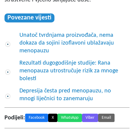
Povezane vijesti
Unatoč tvrdnjama proizvođača, nema
dokaza da sojini izoflavoni ublažavaju
menopauzu
Rezultati dugogodišnje studije: Rana
menopauza utrostručuje rizik za mnoge
bolesti
Depresija česta pred menopauzu, no
mnogi liječnici to zanemaruju
Podijeli:
Facebook
X
WhatsApp
Viber
Email