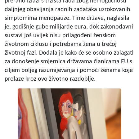
prerano izlazi s tržišta rada zbog nemogućnosti
daljnjeg obavljanja radnih zadataka uzrokovanih
simptomima menopauze. Time države, naglasila
je, godišnje gube milijarde eura, dok zakonodavni
sustavi još uvijek nisu prilagođeni ženskom
životnom ciklusu i potrebama žena u trećoj
životnoj fazi. Dodala je kako će se osobno zalagati
za donošenje smjernica državama članicama EU s
ciljem boljeg razumijevanja i pomoći ženama koje
prolaze kroz ovo životno razdoblje.