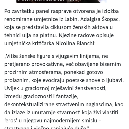
Po završetku panel rasprave otvorena je izložba
renomirane umjetnice iz Labin, Adalgisa Škopac,
koja se predstavila ciklusom ženskih aktova u
tehnici ulja na platnu. Njezine radove opisuje
umjetnička kritičarka Nicolina Bianchi:
„Vitke ženske figure s vijugavim linijama, ne
pretjerano provokativne, već obavijene bisernim
prozirnim atmosferama, ponekad gotovo
prolaznim, koje evociraju poetske snove o ljubavi.
Uvijek u gracioznoj mješavini ženstvenosti,
između gracioznosti i fantazije,
dekontekstualizirane strastvenim naglascima, kao
da izlaze iz unutarnje stvarnosti koja živi vlastiti
‘eros’ u njegovu najmodernijem smislu –
strastvene i vječno sanjajuće duše.“