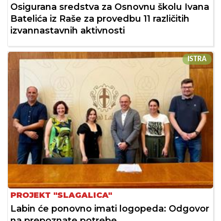
Osigurana sredstva za Osnovnu školu Ivana
Batelića iz Raše za provedbu 11 različitih
izvannastavnih aktivnosti
ISTRA
PROJEKT "SLAGALICA"
Labin će ponovno imati logopeda: Odgovor
na prepoznate potrebe