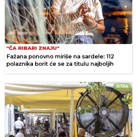
"ČA RIBARI ZNAJU"
Fažana ponovno miriše na sardele: 112
polaznika borit će se za titulu najboljih
ISTRA