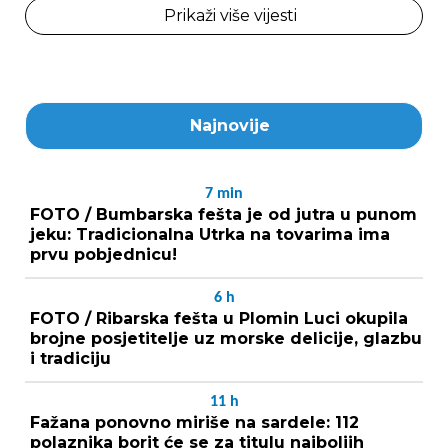
Prikaži više vijesti
Najnovije
7
min
FOTO / Bumbarska fešta je od jutra u punom
jeku: Tradicionalna Utrka na tovarima ima
prvu pobjednicu!
6
h
FOTO / Ribarska fešta u Plomin Luci okupila
brojne posjetitelje uz morske delicije, glazbu
i tradiciju
11
h
Fažana ponovno miriše na sardele: 112
polaznika borit će se za titulu najboljih