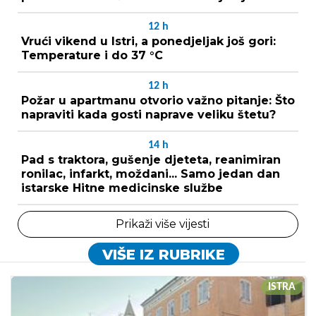
12
h
Vrući vikend u Istri, a ponedjeljak još gori:
Temperature i do 37 °C
12
h
Požar u apartmanu otvorio važno pitanje: Što
napraviti kada gosti naprave veliku štetu?
14
h
Pad s traktora, gušenje djeteta, reanimiran
ronilac, infarkt, moždani... Samo jedan dan
istarske Hitne medicinske službe
Prikaži više vijesti
VIŠE IZ RUBRIKE
ISTRA