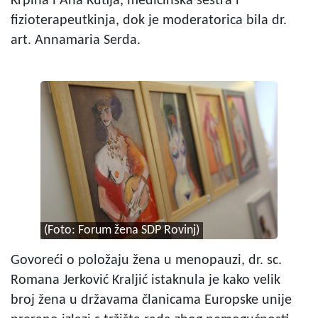
Krpina i Ana Kutija, medicinska sestra i
fizioterapeutkinja, dok je moderatorica bila dr.
art. Annamaria Serda.
(Foto: Forum žena SDP Rovinj)
Govoreći o položaju žena u menopauzi, dr. sc.
Romana Jerković Kraljić istaknula je kako velik
broj žena u državama članicama Europske unije