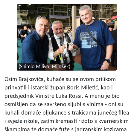
(Snimio Milivoj Mijošek)
Osim Brajkovića, kuhače su se ovom prilikom
prihvatili i istarski župan Boris Miletić, kao i
predsjednik Vinistre Luka Rossi. A menu je bio
osmišljen da se savršeno sljubi s vinima - oni su
kuhali domaće pljukance s trakicama junećeg filea
i svježe rikole, zatim kremasti rižoto s kvarnerskim
škampima te domaće fuže s jadranskim kozicama