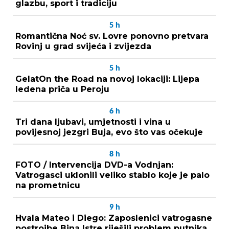
glazbu, sport i tradiciju
5
h
Romantična Noć sv. Lovre ponovno pretvara
Rovinj u grad svijeća i zvijezda
5
h
GelatOn the Road na novoj lokaciji: Lijepa
ledena priča u Peroju
6
h
Tri dana ljubavi, umjetnosti i vina u
povijesnoj jezgri Buja, evo što vas očekuje
8
h
FOTO / Intervencija DVD-a Vodnjan:
Vatrogasci uklonili veliko stablo koje je palo
na prometnicu
9
h
Hvala Mateo i Diego: Zaposlenici vatrogasne
postrojbe Bina Istre riješili problem putnika