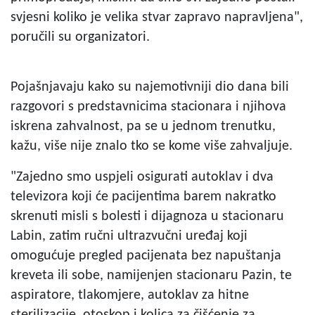
svjesni koliko je velika stvar zapravo napravljena",
poručili su organizatori.
Pojašnjavaju kako su najemotivniji dio dana bili
razgovori s predstavnicima stacionara i njihova
iskrena zahvalnost, pa se u jednom trenutku,
kažu, više nije znalo tko se kome više zahvaljuje.
"Zajedno smo uspjeli osigurati autoklav i dva
televizora koji će pacijentima barem nakratko
skrenuti misli s bolesti i dijagnoza u stacionaru
Labin, zatim ručni ultrazvučni uređaj koji
omogućuje pregled pacijenata bez napuštanja
kreveta ili sobe, namijenjen stacionaru Pazin, te
aspiratore, tlakomjere, autoklav za hitne
sterilizacije, otoskop i kolica za čišćenje za