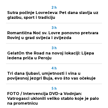
2
h
Sutra počinje Lovrečeva: Pet dana slavlja uz
glazbu, sport i tradiciju
3
h
Romantična Noć sv. Lovre ponovno pretvara
Rovinj u grad svijeća i zvijezda
3
h
GelatOn the Road na novoj lokaciji: Lijepa
ledena priča u Peroju
4
h
Tri dana ljubavi, umjetnosti i vina u
povijesnoj jezgri Buja, evo što vas očekuje
5
h
FOTO / Intervencija DVD-a Vodnjan:
Vatrogasci uklonili veliko stablo koje je palo
na prometnicu