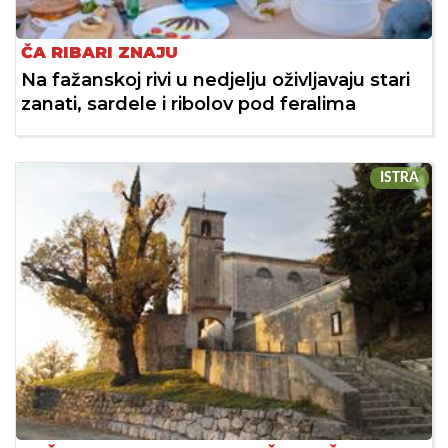
ČA RIBARI ZNAJU
Na fažanskoj rivi u nedjelju oživljavaju stari
zanati, sardele i ribolov pod feralima
ISTRA