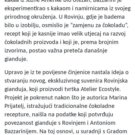
kakaa iz Južne Amerike bio otežan, Bazzarini je
eksperimentirao s kakaom i namirnicama iz svojeg
prirodnog okruženja. U Rovinju, gdje je badema
bilo u izobilju, osmislio je “zamjenu za čokoladu”,
recept koji je kasnije imao velik utjecaj na razvoj
čokoladnih proizvoda i koji je, prema brojnim
izvorima, postao važna preteča današnje
gianduje.
Upravo je iz te povijesne činjenice nastala ideja o
stvaranju novog, ekskluzivnog suvenira Rovinjska
gianduja, koji proizvodi tvrtka Atelier Ecostyle.
Projekt je pokrenut nakon što je autorica Marina
Prijatelj, istražujući tradicionalne čokoladne
recepture, naišla na podatke koji potvrđuju
povezanost gianduje s Rovinjem i Antoniom
Bazzarinijem. Na toj osnovi, u suradnji s Gradom