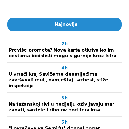
Najnovije
2
h
Previše prometa? Nova karta otkriva kojim
cestama biciklisti mogu sigurnije kroz Istru
4
h
U vrtači kraj Savičente desetljećima
završavali mulj, namještaj i azbest, stiže
inspekcija
5
h
Na fažanskoj rivi u nedjelju oživljavaju stari
zanati, sardele i ribolov pod feralima
5
h
"Lovrečeva va Semiću" donosi bogat