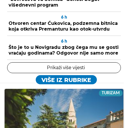
višednevni program
6
h
Otvoren centar Ćukovica, podzemna bitnica
koja otkriva Premanturu kao otok-utvrdu
6
h
Što je to u Novigradu zbog čega mu se gosti
vraćaju godinama? Odgovor nije samo more
Prikaži više vijesti
VIŠE IZ RUBRIKE
TURIZAM