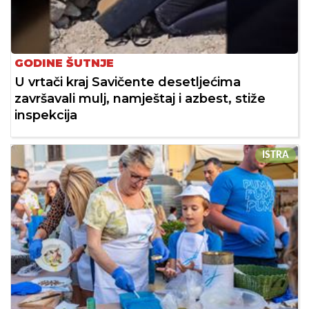
GODINE ŠUTNJE
U vrtači kraj Savičente desetljećima
završavali mulj, namještaj i azbest, stiže
inspekcija
ISTRA