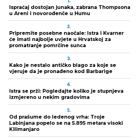
1.
Ispraćaj dostojan junaka, zabrana Thompsona
u Areni i novorođenče u Humu
2.
Pripremite posebne naočale: Istra i Kvarner
će imati najbolje uvjete u Hrvatskoj za
promatranje pomrčine sunca
3.
Kako je nestalo antičko blago za koje se
vjeruje da je pronađeno kod Barbarige
4.
Istra se prži: Pogledajte koliko je stupnjeva
izmjereno u nekim gradovima
5.
Od prašume do ledenog vrha: Troje
Labinjana popelo se na 5.895 metara visoki
Kilimanjaro