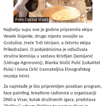
(Foto Općina Vrsar)
Najbolju supu ove je godine pripremila ekipa
Vesele štajerke, drugo mjesto osvojile su
Grotulice, treće Trdi Istrijani, a četvrto ekipa
Prikodražani. O pobjednicima je odlučivala
stručna komisija u sastavu Kristijan Damijanić
(Udruga Agrorovinj), Blanka Sinčić Pulić (Lokalitet
Pula) i Ivona Orlić (ravnateljica Etnografskog
muzeja Istre).
Za najmlađe je bio pripremljen poseban program,
face painting, kreativne radionice u organizaciji
DND-a Vrsar, kutak društvenih igara, predstava