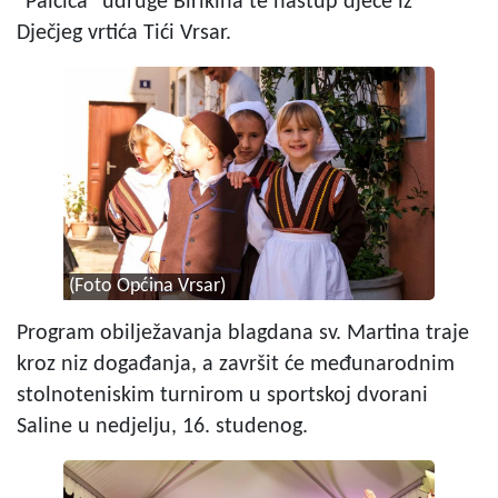
"Palčica" udruge Birikina te nastup djece iz
Dječjeg vrtića Tići Vrsar.
(Foto Općina Vrsar)
Program obilježavanja blagdana sv. Martina traje
kroz niz događanja, a završit će međunarodnim
stolnoteniskim turnirom u sportskoj dvorani
Saline u nedjelju, 16. studenog.