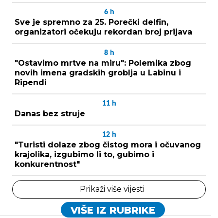
6
h
Sve je spremno za 25. Porečki delfin,
organizatori očekuju rekordan broj prijava
8
h
"Ostavimo mrtve na miru": Polemika zbog
novih imena gradskih groblja u Labinu i
Ripendi
11
h
Danas bez struje
12
h
"Turisti dolaze zbog čistog mora i očuvanog
krajolika, izgubimo li to, gubimo i
konkurentnost"
Prikaži više vijesti
VIŠE IZ RUBRIKE