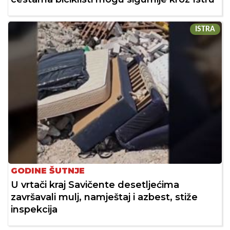
ISTRA
GODINE ŠUTNJE
U vrtači kraj Savičente desetljećima
završavali mulj, namještaj i azbest, stiže
inspekcija