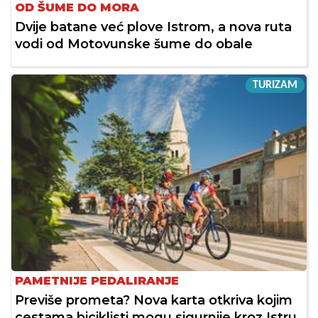
OD ŠUME DO MORA
Dvije batane već plove Istrom, a nova ruta
vodi od Motovunske šume do obale
TURIZAM
PAMETNIJE PEDALIRANJE
Previše prometa? Nova karta otkriva kojim
cestama biciklisti mogu sigurnije kroz Istru