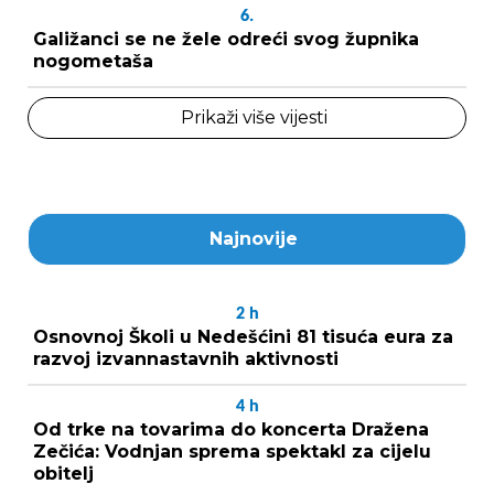
6.
Galižanci se ne žele odreći svog župnika
nogometaša
Prikaži više vijesti
Najnovije
2
h
Osnovnoj Školi u Nedešćini 81 tisuća eura za
razvoj izvannastavnih aktivnosti
4
h
Od trke na tovarima do koncerta Dražena
Zečića: Vodnjan sprema spektakl za cijelu
obitelj