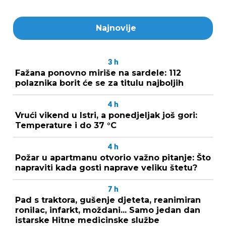
Najnovije
3
h
Fažana ponovno miriše na sardele: 112
polaznika borit će se za titulu najboljih
4
h
Vrući vikend u Istri, a ponedjeljak još gori:
Temperature i do 37 °C
4
h
Požar u apartmanu otvorio važno pitanje: Što
napraviti kada gosti naprave veliku štetu?
7
h
Pad s traktora, gušenje djeteta, reanimiran
ronilac, infarkt, moždani... Samo jedan dan
istarske Hitne medicinske službe