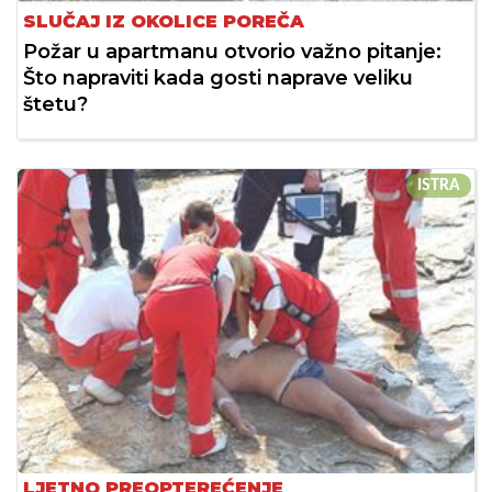
SLUČAJ IZ OKOLICE POREČA
Požar u apartmanu otvorio važno pitanje:
Što napraviti kada gosti naprave veliku
štetu?
ISTRA
LJETNO PREOPTEREĆENJE