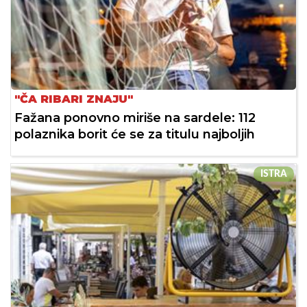
"ČA RIBARI ZNAJU"
Fažana ponovno miriše na sardele: 112
polaznika borit će se za titulu najboljih
ISTRA