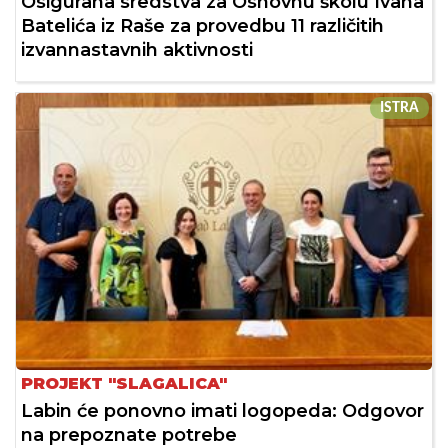
Osigurana sredstva za Osnovnu školu Ivana
Batelića iz Raše za provedbu 11 različitih
izvannastavnih aktivnosti
ISTRA
PROJEKT "SLAGALICA"
Labin će ponovno imati logopeda: Odgovor
na prepoznate potrebe