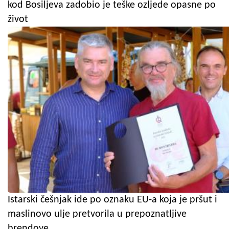
kod Bosiljeva zadobio je teške ozljede opasne po
život
Istarski češnjak ide po oznaku EU-a koja je pršut i
maslinovo ulje pretvorila u prepoznatljive
brendove