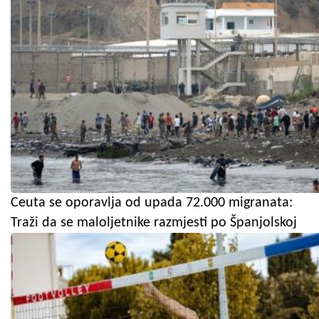
Ceuta se oporavlja od upada 72.000 migranata:
Traži da se maloljetnike razmjesti po Španjolskoj