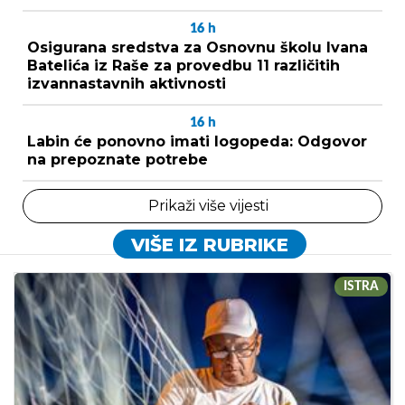
16
h
Osigurana sredstva za Osnovnu školu Ivana
Batelića iz Raše za provedbu 11 različitih
izvannastavnih aktivnosti
16
h
Labin će ponovno imati logopeda: Odgovor
na prepoznate potrebe
Prikaži više vijesti
VIŠE IZ RUBRIKE
ISTRA