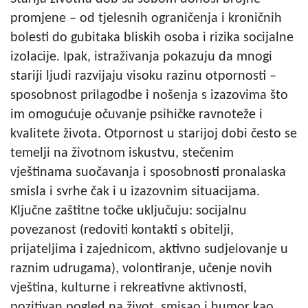
promjene – od tjelesnih ograničenja i kroničnih
bolesti do gubitaka bliskih osoba i rizika socijalne
izolacije. Ipak, istraživanja pokazuju da mnogi
stariji ljudi razvijaju visoku razinu otpornosti –
sposobnost prilagodbe i nošenja s izazovima što
im omogućuje očuvanje psihičke ravnoteže i
kvalitete života. Otpornost u starijoj dobi često se
temelji na životnom iskustvu, stečenim
vještinama suočavanja i sposobnosti pronalaska
smisla i svrhe čak i u izazovnim situacijama.
Ključne zaštitne točke uključuju: socijalnu
povezanost (redoviti kontakti s obitelji,
prijateljima i zajednicom, aktivno sudjelovanje u
raznim udrugama), volontiranje, učenje novih
vještina, kulturne i rekreativne aktivnosti,
pozitivan pogled na život, smisao i humor kao