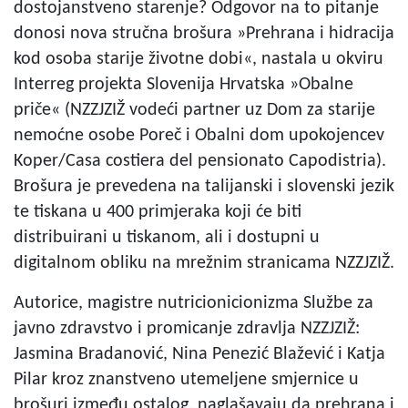
dostojanstveno starenje? Odgovor na to pitanje
donosi nova stručna brošura »Prehrana i hidracija
kod osoba starije životne dobi«, nastala u okviru
Interreg projekta Slovenija Hrvatska »Obalne
priče« (NZZJZIŽ vodeći partner uz Dom za starije
nemoćne osobe Poreč i Obalni dom upokojencev
Koper/Casa costiera del pensionato Capodistria).
Brošura je prevedena na talijanski i slovenski jezik
te tiskana u 400 primjeraka koji će biti
distribuirani u tiskanom, ali i dostupni u
digitalnom obliku na mrežnim stranicama NZZJZIŽ.
Autorice, magistre nutricionicionizma Službe za
javno zdravstvo i promicanje zdravlja NZZJZIŽ:
Jasmina Bradanović, Nina Penezić Blažević i Katja
Pilar kroz znanstveno utemeljene smjernice u
brošuri između ostalog, naglašavaju da prehrana i