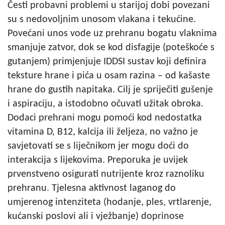
Česti probavni problemi u starijoj dobi povezani
su s nedovoljnim unosom vlakana i tekućine.
Povećani unos vode uz prehranu bogatu vlaknima
smanjuje zatvor, dok se kod disfagije (poteškoće s
gutanjem) primjenjuje IDDSI sustav koji definira
teksture hrane i pića u osam razina – od kašaste
hrane do gustih napitaka. Cilj je spriječiti gušenje
i aspiraciju, a istodobno očuvati užitak obroka.
Dodaci prehrani mogu pomoći kod nedostatka
vitamina D, B12, kalcija ili željeza, no važno je
savjetovati se s liječnikom jer mogu doći do
interakcija s lijekovima. Preporuka je uvijek
prvenstveno osigurati nutrijente kroz raznoliku
prehranu. Tjelesna aktivnost laganog do
umjerenog intenziteta (hodanje, ples, vrtlarenje,
kućanski poslovi ali i vježbanje) doprinose