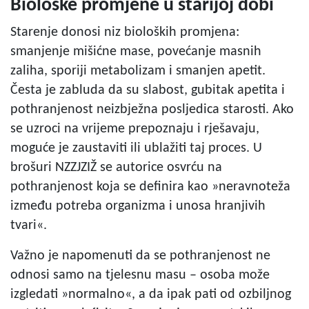
Biološke promjene u starijoj dobi
Starenje donosi niz bioloških promjena:
smanjenje mišićne mase, povećanje masnih
zaliha, sporiji metabolizam i smanjen apetit.
Česta je zabluda da su slabost, gubitak apetita i
pothranjenost neizbježna posljedica starosti. Ako
se uzroci na vrijeme prepoznaju i rješavaju,
moguće je zaustaviti ili ublažiti taj proces. U
brošuri NZZJZIŽ se autorice osvrću na
pothranjenost koja se definira kao »neravnoteža
između potreba organizma i unosa hranjivih
tvari«.
Važno je napomenuti da se pothranjenost ne
odnosi samo na tjelesnu masu – osoba može
izgledati »normalno«, a da ipak pati od ozbiljnog