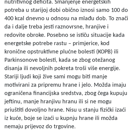
nutritivnog deficita. Smanjenje energetskih
potreba u starijoj dobi obično iznosi samo 100 do
400 kcal dnevno u odnosu na mlađu dob. To znači
da i dalje treba jesti raznovrsne, hranjive i
redovite obroke. Posebno se ističu situacije kada
energetske potrebe rastu – primjerice, kod
kronične opstruktivne plućne bolesti (KOPB) ili
Parkinsonove bolesti, kada se zbog otežanog
disanja ili nevoljnih pokreta troši više energije.
Stariji ljudi koji žive sami mogu biti manje
motivirani za pripremu hrane i jelo. Možda imaju
ograničena financijska sredstva, zbog čega kupuju
jeftinu, manje hranjivu hranu ili si ne mogu
priuštiti dovoljno hrane. Nisu u stanju fizički izaći
iz kuće, boje se izaći u kupnju hrane ili možda
nemaju prijevoz do trgovine.