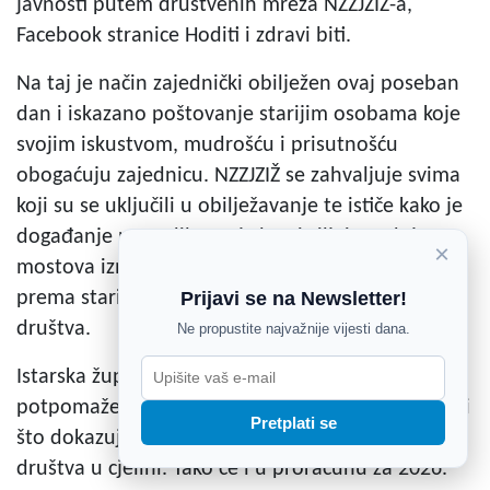
javnosti putem društvenih mreža NZZJZIŽ-a,
Facebook stranice Hoditi i zdravi biti.
Na taj je način zajednički obilježen ovaj poseban
dan i iskazano poštovanje starijim osobama koje
svojim iskustvom, mudrošću i prisutnošću
obogaćuju zajednicu. NZZJZIŽ se zahvaljuje svima
koji su se uključili u obilježavanje te ističe kako je
događanje potvrdilo svoj glavni cilj: izgradnju
×
mostova između generacija i jačanje poštovanja
Prijavi se na Newsletter!
prema starijima kao temelju zdravog i humanog
društva.
Ne propustite najvažnije vijesti dana.
Istarska županija podržava i financijski
potpomaže javnozdravstvene projekte u zajednici
Pretplati se
što dokazuje zajedništvo i namjeru osnaživanja
društva u cjelini. Tako će i u proračunu za 2026.