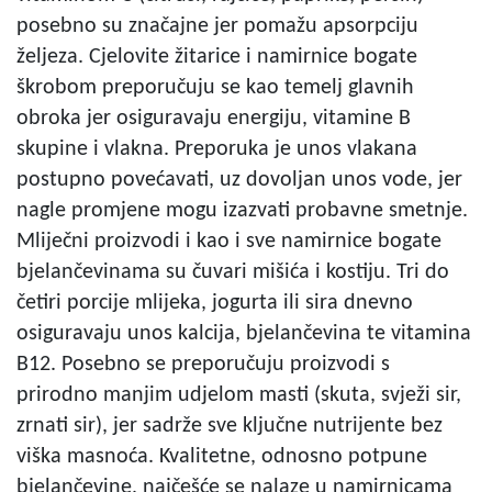
posebno su značajne jer pomažu apsorpciju
željeza. Cjelovite žitarice i namirnice bogate
škrobom preporučuju se kao temelj glavnih
obroka jer osiguravaju energiju, vitamine B
skupine i vlakna. Preporuka je unos vlakana
postupno povećavati, uz dovoljan unos vode, jer
nagle promjene mogu izazvati probavne smetnje.
Mliječni proizvodi i kao i sve namirnice bogate
bjelančevinama su čuvari mišića i kostiju. Tri do
četiri porcije mlijeka, jogurta ili sira dnevno
osiguravaju unos kalcija, bjelančevina te vitamina
B12. Posebno se preporučuju proizvodi s
prirodno manjim udjelom masti (skuta, svježi sir,
zrnati sir), jer sadrže sve ključne nutrijente bez
viška masnoća. Kvalitetne, odnosno potpune
bjelančevine, najčešće se nalaze u namirnicama