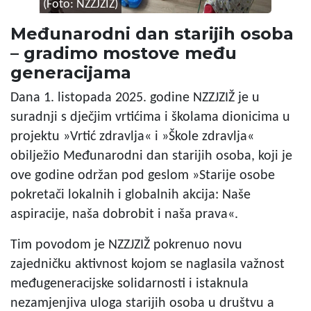
(Foto: NZZJZIŽ)
Međunarodni dan starijih osoba
– gradimo mostove među
generacijama
Dana 1. listopada 2025. godine NZZJZIŽ je u
suradnji s dječjim vrtićima i školama dionicima u
projektu »Vrtić zdravlja« i »Škole zdravlja«
obilježio Međunarodni dan starijih osoba, koji je
ove godine održan pod geslom »Starije osobe
pokretači lokalnih i globalnih akcija: Naše
aspiracije, naša dobrobit i naša prava«.
Tim povodom je NZZJZIŽ pokrenuo novu
zajedničku aktivnost kojom se naglasila važnost
međugeneracijske solidarnosti i istaknula
nezamjenjiva uloga starijih osoba u društvu a