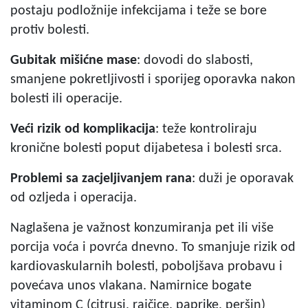
postaju podložnije infekcijama i teže se bore
protiv bolesti.
Gubitak mišićne mase
: dovodi do slabosti,
smanjene pokretljivosti i sporijeg oporavka nakon
bolesti ili operacije.
Veći rizik od komplikacija
: teže kontroliraju
kronične bolesti poput dijabetesa i bolesti srca.
Problemi sa zacjeljivanjem rana
: duži je oporavak
od ozljeda i operacija.
Naglašena je važnost konzumiranja pet ili više
porcija voća i povrća dnevno. To smanjuje rizik od
kardiovaskularnih bolesti, poboljšava probavu i
povećava unos vlakana. Namirnice bogate
vitaminom C (citrusi, rajčice, paprike, peršin)