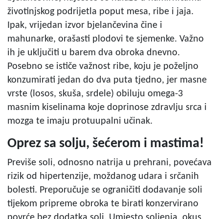
životinjskog podrijetla poput mesa, ribe i jaja.
Ipak, vrijedan izvor bjelančevina čine i
mahunarke, orašasti plodovi te sjemenke. Važno
ih je uključiti u barem dva obroka dnevno.
Posebno se ističe važnost ribe, koju je poželjno
konzumirati jedan do dva puta tjedno, jer masne
vrste (losos, skuša, srdele) obiluju omega-3
masnim kiselinama koje doprinose zdravlju srca i
mozga te imaju protuupalni učinak.
Oprez sa solju, šećerom i mastima!
Previše soli, odnosno natrija u prehrani, povećava
rizik od hipertenzije, moždanog udara i srčanih
bolesti. Preporučuje se ograničiti dodavanje soli
tijekom pripreme obroka te birati konzervirano
povrće bez dodatka soli. Umjesto soljenja, okus