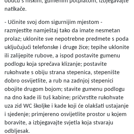
obuću s niskim, gumenim potplatom, izbjegavajte
natikače.
- Učinite svoj dom sigurnijim mjestom -
razmjestite namještaj tako da imate nesmetan
prolaz; uklonite sve nepotrebne predmete s poda
uključujući telefonske i druge žice; tepihe uklonite
ili zalijepite rubove, a ispod postavite gumenu
podlogu koja sprečava klizanje; postavite
rukohvate s obiju strana stepenica, stepenište
dobro osvijetlite, a rub na zadnjoj stepenici
obojite drugom bojom; stavite gumenu podlogu
na dno kade ili tuš kabine; pričvrstite rukohvate
uza zid WC školjke i kade koji će olakšati ustajanje
i sjedenje; primjereno osvijetlite prostor u kojem
boravite, a izbjegavajte svjetla koja stvaraju
odbljesak.