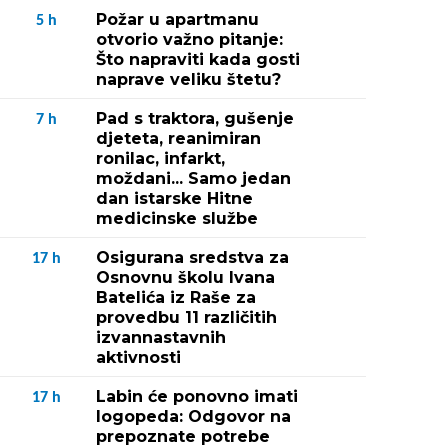
Požar u apartmanu
5
h
otvorio važno pitanje:
Što napraviti kada gosti
naprave veliku štetu?
Pad s traktora, gušenje
7
h
djeteta, reanimiran
ronilac, infarkt,
moždani... Samo jedan
dan istarske Hitne
medicinske službe
Osigurana sredstva za
17
h
Osnovnu školu Ivana
Batelića iz Raše za
provedbu 11 različitih
izvannastavnih
aktivnosti
Labin će ponovno imati
17
h
logopeda: Odgovor na
prepoznate potrebe