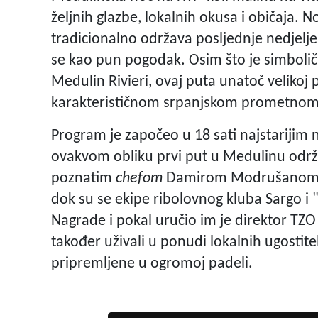
željnih glazbe, lokalnih okusa i običaja. N
tradicionalno održava posljednje nedjelje
se kao pun pogodak. Osim što je simbolično
Medulin Rivieri, ovaj puta unatoč velikoj p
karakterističnom srpanjskom prometno
Program je započeo u 18 sati najstarijim
ovakvom obliku prvi put u Medulinu održa
poznatim
chefom
Damirom Modrušanom p
dok su se ekipe ribolovnog kluba Sargo i 
Nagrade i pokal uručio im je direktor TZO 
također uživali u ponudi lokalnih ugostit
pripremljene u ogromoj padeli.