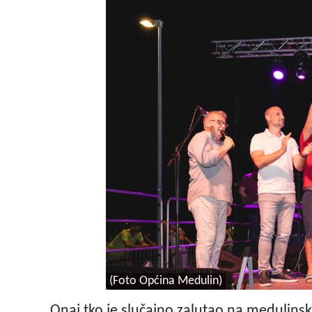
(Foto Općina Medulin)
Onaj tko je slučajno zalutao na medulins