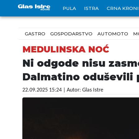
PULA
ISTRA
CRNA KRON
GASTRO
GOSPODARSTVO
AUTOMOTO
M
MEDULINSKA NOĆ
Ni odgode nisu zasme
Dalmatino oduševili 
22.09.2025 15:24
| Autor: Glas Istre