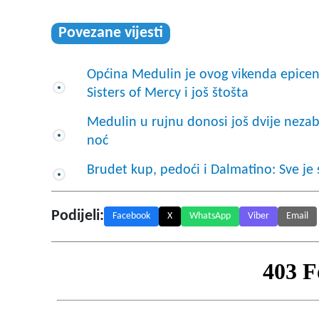
Povezane vijesti
Općina Medulin je ovog vikenda epicen
Sisters of Mercy i još štošta
Medulin u rujnu donosi još dvije neza
noć
Brudet kup, pedoći i Dalmatino: Sve j
Podijeli:
Facebook
X
WhatsApp
Viber
Email