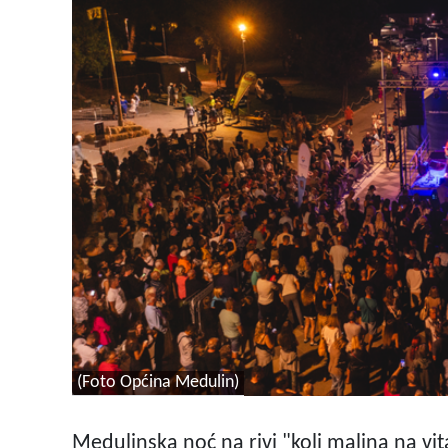
(Foto Općina Medulin)
Medulinska noć na rivi "koli malina na vita