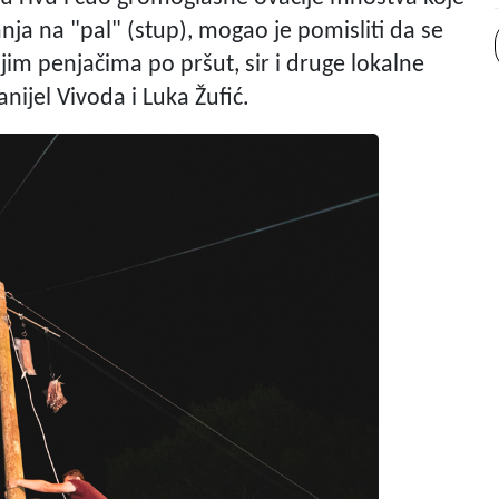
janja na "pal" (stup), mogao je pomisliti da se
im penjačima po pršut, sir i druge lokalne
anijel Vivoda i Luka Žufić.