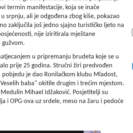
ovi termin manifestacije, koja se inače
 u srpnju, ali je odgođena zbog kiše, pokazao
 zaključila još jedno sjajno turističko ljeto na
osjećenosti, nije iziritirala mještane
m gužvom.
 natjecanjem u pripremanju brudeta koje se u
lo prije 25 godina. Stručni žiri predvođen
objedu je dao Ronilačkom klubu Mladost,
"Veselih baba" okitile drugim i trećim mjestom.
Medulin Mihael Idžaković. Posjetitelji su
elja i OPG-ova uz srdele, meso na žaru i pedoće