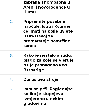
zabrana Thompsona u
Areni i novorođenče u
Humu
Pripremite posebne
2.
naočale: Istra i Kvarner
će imati najbolje uvjete
u Hrvatskoj za
promatranje pomrčine
sunca
Kako je nestalo antičko
3.
blago za koje se vjeruje
da je pronađeno kod
Barbarige
Danas bez struje
4.
Istra se prži: Pogledajte
5.
koliko je stupnjeva
izmjereno u nekim
gradovima