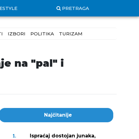
FESTYLE
PRETRAGA
I
IZBORI
POLITIKA
TURIZAM
e na "pal" i
Najčitanije
Ispraćaj dostojan junaka,
1.