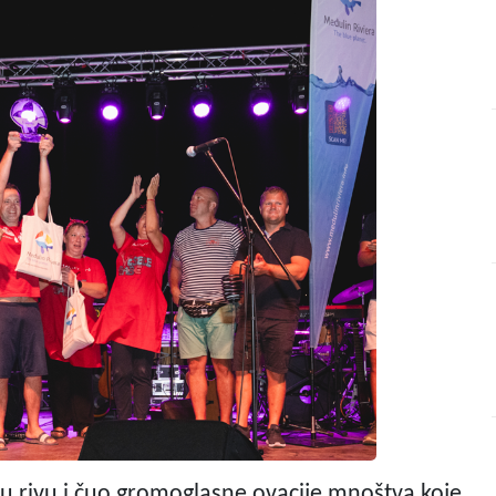
ku rivu i čuo gromoglasne ovacije mnoštva koje