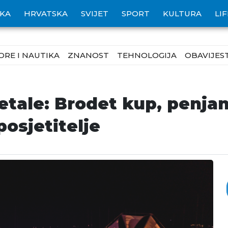
IKA
HRVATSKA
SVIJET
SPORT
KULTURA
LI
ORE I NAUTIKA
ZNANOST
TEHNOLOGIJA
OBAVIJEST
tale: Brodet kup, penjanj
posjetitelje