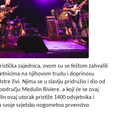
ristička zajednica, ovom su se feštom zahvalili
zetnicima na njihovom trudu i doprinosu
stre živi. Njima se u slavlju pridružio i dio od
 području Medulin Riviere. a koji će se ovaj
in ovaj utorak pristiže 1400 odvjetnika i
graju svoje svjetsko nogometno prvenstvo