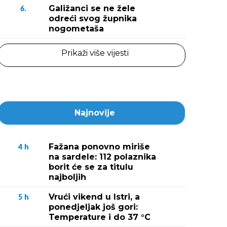
Galižanci se ne žele
6.
odreći svog župnika
nogometaša
Prikaži više vijesti
Najnovije
Fažana ponovno miriše
4
h
na sardele: 112 polaznika
borit će se za titulu
najboljih
Vrući vikend u Istri, a
5
h
ponedjeljak još gori:
Temperature i do 37 °C