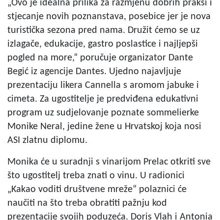
„Ovo je idealna prilika za razmjenu dobrih praksi i
stjecanje novih poznanstava, posebice jer je nova
turistička sezona pred nama. Družit ćemo se uz
izlagače, edukacije, gastro poslastice i najljepši
pogled na more,“ poručuje organizator Dante
Begić iz agencije Dantes. Ujedno najavljuje
prezentaciju likera Cannella s aromom jabuke i
cimeta. Za ugostitelje je predviđena edukativni
program uz sudjelovanje poznate sommelierke
Monike Neral, jedine žene u Hrvatskoj koja nosi
ASI zlatnu diplomu.
Monika će u suradnji s vinarijom Prelac otkriti sve
što ugostitelj treba znati o vinu. U radionici
„Kakao voditi društvene mreže“ polaznici će
naučiti na što treba obratiti pažnju kod
prezentacije svojih poduzeća. Doris Vlah i Antonia