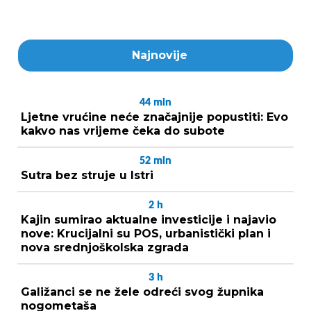
Najnovije
44
min
Ljetne vrućine neće značajnije popustiti: Evo
kakvo nas vrijeme čeka do subote
52
min
Sutra bez struje u Istri
2
h
Kajin sumirao aktualne investicije i najavio
nove: Krucijalni su POS, urbanistički plan i
nova srednjoškolska zgrada
3
h
Galižanci se ne žele odreći svog župnika
nogometaša