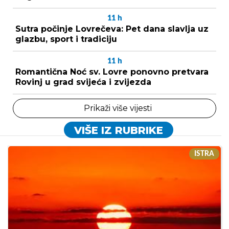
11
h
Sutra počinje Lovrečeva: Pet dana slavlja uz
glazbu, sport i tradiciju
11
h
Romantična Noć sv. Lovre ponovno pretvara
Rovinj u grad svijeća i zvijezda
Prikaži više vijesti
VIŠE IZ RUBRIKE
ISTRA