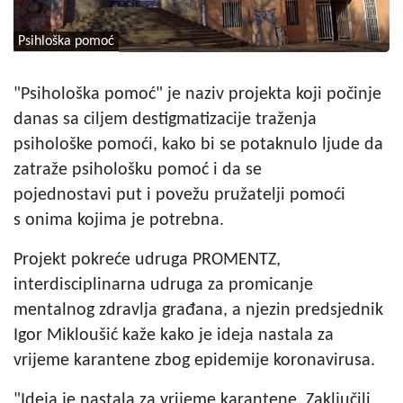
Psihloška pomoć
"Psihološka pomoć" je naziv projekta koji počinje
danas sa ciljem destigmatizacije traženja
psihološke pomoći, kako bi se potaknulo ljude da
zatraže psihološku pomoć i da se
pojednostavi put i povežu pružatelji pomoći
s onima kojima je potrebna.
Projekt pokreće udruga PROMENTZ,
interdisciplinarna udruga za promicanje
mentalnog zdravlja građana, a njezin predsjednik
Igor Mikloušić kaže kako je ideja nastala za
vrijeme karantene zbog epidemije koronavirusa.
"Ideja je nastala za vrijeme karantene. Zaključili