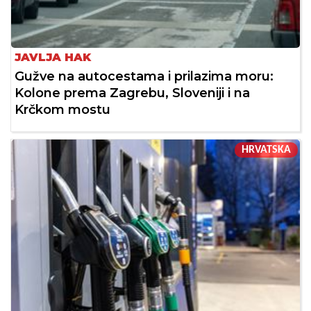
JAVLJA HAK
Gužve na autocestama i prilazima moru:
Kolone prema Zagrebu, Sloveniji i na
Krčkom mostu
HRVATSKA