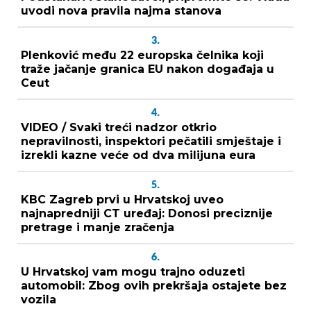
uvodi nova pravila najma stanova
3.
Plenković među 22 europska čelnika koji
traže jačanje granica EU nakon događaja u
Ceut
4.
VIDEO / Svaki treći nadzor otkrio
nepravilnosti, inspektori pečatili smještaje i
izrekli kazne veće od dva milijuna eura
5.
KBC Zagreb prvi u Hrvatskoj uveo
najnapredniji CT uređaj: Donosi preciznije
pretrage i manje zračenja
6.
U Hrvatskoj vam mogu trajno oduzeti
automobil: Zbog ovih prekršaja ostajete bez
vozila