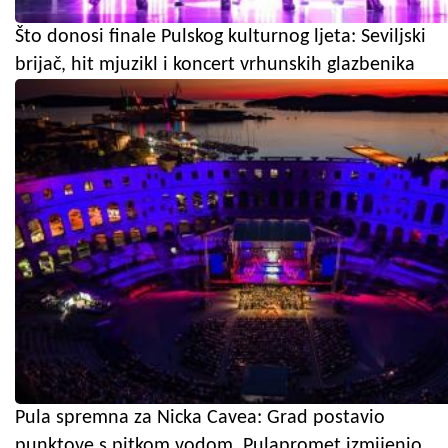
Što donosi finale Pulskog kulturnog ljeta: Seviljski
brijač, hit mjuzikl i koncert vrhunskih glazbenika
Pula spremna za Nicka Cavea: Grad postavio
punktove s pitkom vodom, Pulapromet izmijenio