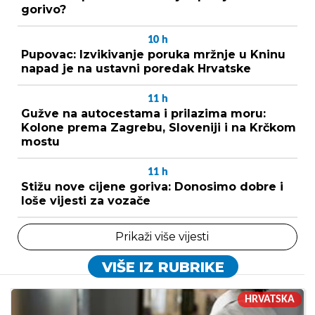
gorivo?
10
h
Pupovac: Izvikivanje poruka mržnje u Kninu
napad je na ustavni poredak Hrvatske
11
h
Gužve na autocestama i prilazima moru:
Kolone prema Zagrebu, Sloveniji i na Krčkom
mostu
11
h
Stižu nove cijene goriva: Donosimo dobre i
loše vijesti za vozače
Prikaži više vijesti
VIŠE IZ RUBRIKE
HRVATSKA