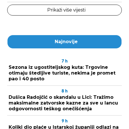
Prikaži više vijesti
Najnovije
7
h
Sezona iz ugostiteljskog kuta: Trgovine
otimaju štedljive turiste, nekima je promet
pao i 40 posto
8
h
Dušica Radojčić o skandalu u Lici: Tražimo
maksimalne zatvorske kazne za sve u lancu
odgovornosti teškog onečišćenja
9
h
Koliki dio plaće u Istarskoj županiji odlazi na