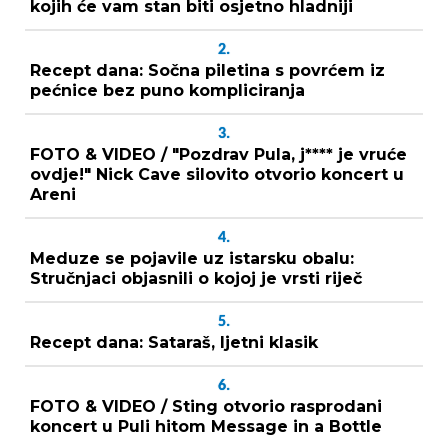
kojih će vam stan biti osjetno hladniji
2.
Recept dana: Sočna piletina s povrćem iz
pećnice bez puno kompliciranja
3.
FOTO & VIDEO / "Pozdrav Pula, j**** je vruće
ovdje!" Nick Cave silovito otvorio koncert u
Areni
4.
Meduze se pojavile uz istarsku obalu:
Stručnjaci objasnili o kojoj je vrsti riječ
5.
Recept dana: Sataraš, ljetni klasik
6.
FOTO & VIDEO / Sting otvorio rasprodani
koncert u Puli hitom Message in a Bottle