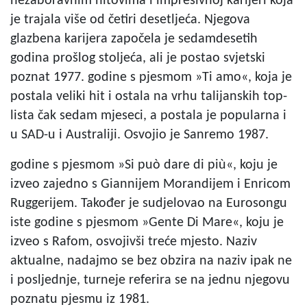
nezaboravnim hitovima i impresivnoj karijeri koja
je trajala više od četiri desetljeća. Njegova
glazbena karijera započela je sedamdesetih
godina prošlog stoljeća, ali je postao svjetski
poznat 1977. godine s pjesmom »Ti amo«, koja je
postala veliki hit i ostala na vrhu talijanskih top-
lista čak sedam mjeseci, a postala je popularna i
u SAD-u i Australiji. Osvojio je Sanremo 1987.
godine s pjesmom »Si può dare di più«, koju je
izveo zajedno s Giannijem Morandijem i Enricom
Ruggerijem. Također je sudjelovao na Eurosongu
iste godine s pjesmom »Gente Di Mare«, koju je
izveo s Rafom, osvojivši treće mjesto. Naziv
aktualne, nadajmo se bez obzira na naziv ipak ne
i posljednje, turneje referira se na jednu njegovu
poznatu pjesmu iz 1981.