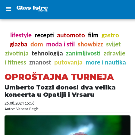
lifestyle
recepti
automoto
film
gastro
glazba
dom
moda i stil
showbizz
svijet
zivotinja
tehnologija
zanimljivosti
zdravlje
i fitness
znanost
putovanja
more i nautika
OPROŠTAJNA TURNEJA
Umberto Tozzi donosi dva velika
koncerta u Opatiji i Vrsaru
26.08.2024 15:56
Autor: Vanesa Begić