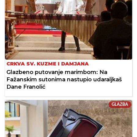
CRKVA SV. KUZME I DAMJANA
Glazbeno putovanje marimbom: Na
Fažanskim sutonima nastupio udaraljkaš
Dane Franolić
GLAZBA