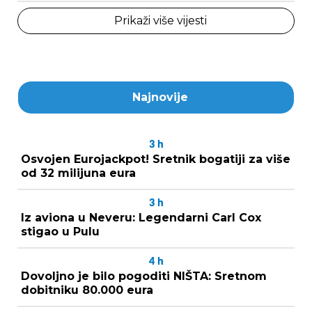
Prikaži više vijesti
Najnovije
3
h
Osvojen Eurojackpot! Sretnik bogatiji za više
od 32 milijuna eura
3
h
Iz aviona u Neveru: Legendarni Carl Cox
stigao u Pulu
4
h
Dovoljno je bilo pogoditi NIŠTA: Sretnom
dobitniku 80.000 eura