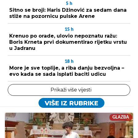
5
h
Sitno se broji: Haris Džinović za sedam dana
stiže na pozornicu pulske Arene
15
h
Krenuo po orade, ulovio nepoznatu ražu:
Boris Krneta prvi dokumentirao rijetku vrstu
u Jadranu
18
h
More je sve toplije, a riba danju bezvoljna –
evo kada se sada isplati baciti udicu
Prikaži više vijesti
VIŠE IZ RUBRIKE
GLAZBA