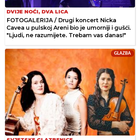
DVIJE NOĆI, DVA LICA
FOTOGALERIJA / Drugi koncert Nicka
Cavea u pulskoj Areni bio je umorniji i gušći.
"Ljudi, ne razumijete. Trebam vas danas!"
GLAZBA
SVJETSKE GLAZBENICE