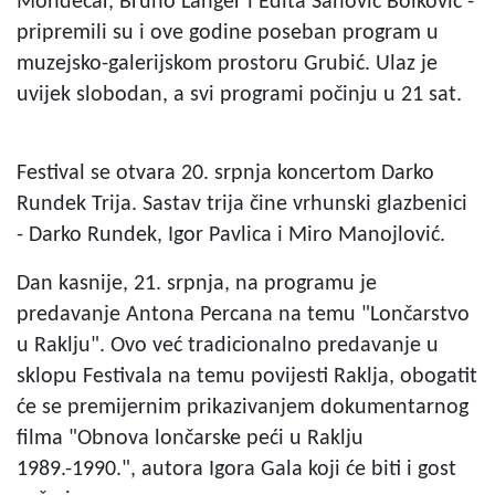
Mondecar, Bruno Langer i Edita Šanović Bolković -
pripremili su i ove godine poseban program u
muzejsko-galerijskom prostoru Grubić. Ulaz je
uvijek slobodan, a svi programi počinju u 21 sat.
Festival se otvara 20. srpnja koncertom Darko
Rundek Trija. Sastav trija čine vrhunski glazbenici
- Darko Rundek, Igor Pavlica i Miro Manojlović.
Dan kasnije, 21. srpnja, na programu je
predavanje Antona Percana na temu "Lončarstvo
u Raklju". Ovo već tradicionalno predavanje u
sklopu Festivala na temu povijesti Raklja, obogatit
će se premijernim prikazivanjem dokumentarnog
filma "Obnova lončarske peći u Raklju
1989.-1990.", autora Igora Gala koji će biti i gost