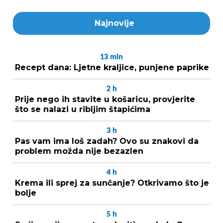
Najnovije
13
min
Recept dana: Ljetne kraljice, punjene paprike
2
h
Prije nego ih stavite u košaricu, provjerite
što se nalazi u ribljim štapićima
3
h
Pas vam ima loš zadah? Ovo su znakovi da
problem možda nije bezazlen
4
h
Krema ili sprej za sunčanje? Otkrivamo što je
bolje
5
h