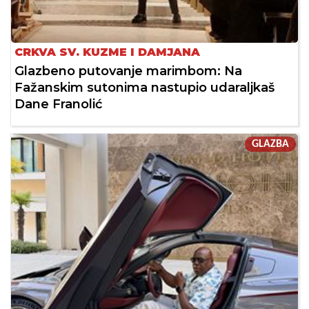
CRKVA SV. KUZME I DAMJANA
Glazbeno putovanje marimbom: Na
Fažanskim sutonima nastupio udaraljkaš
Dane Franolić
GLAZBA