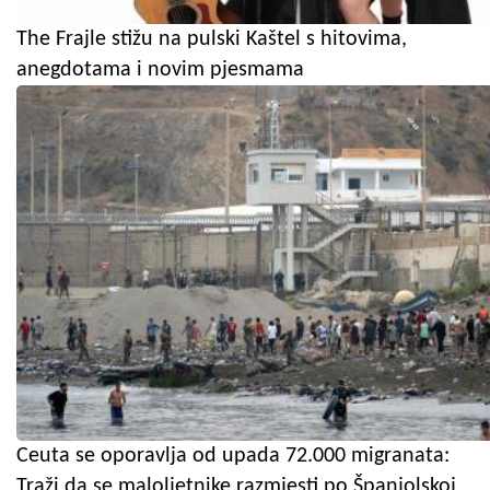
The Frajle stižu na pulski Kaštel s hitovima,
anegdotama i novim pjesmama
Ceuta se oporavlja od upada 72.000 migranata:
Traži da se maloljetnike razmjesti po Španjolskoj