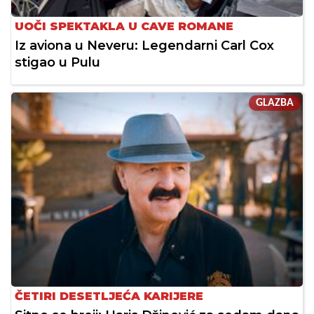
UOČI SPEKTAKLA U CAVE ROMANE
Iz aviona u Neveru: Legendarni Carl Cox
stigao u Pulu
GLAZBA
ČETIRI DESETLJEĆA KARIJERE