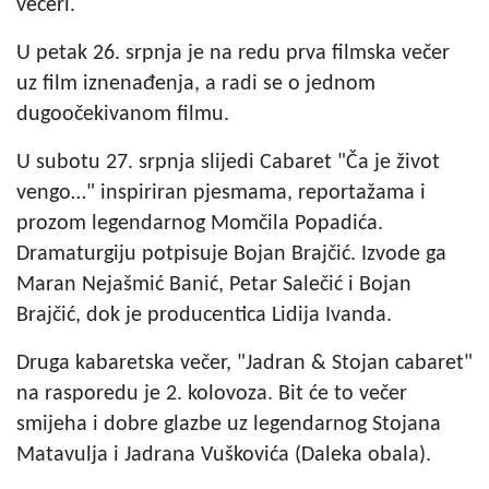
večeri.
U petak 26. srpnja je na redu prva filmska večer
uz film iznenađenja, a radi se o jednom
dugoočekivanom filmu.
U subotu 27. srpnja slijedi Cabaret "Ča je život
vengo…" inspiriran pjesmama, reportažama i
prozom legendarnog Momčila Popadića.
Dramaturgiju potpisuje Bojan Brajčić. Izvode ga
Maran Nejašmić Banić, Petar Salečić i Bojan
Brajčić, dok je producentica Lidija Ivanda.
Druga kabaretska večer, "Jadran & Stojan cabaret"
na rasporedu je 2. kolovoza. Bit će to večer
smijeha i dobre glazbe uz legendarnog Stojana
Matavulja i Jadrana Vuškovića (Daleka obala).