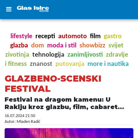
lifestyle
recepti
automoto
film
gastro
glazba
dom
moda i stil
showbizz
svijet
zivotinja
tehnologija
zanimljivosti
zdravlje
i fitness
znanost
putovanja
more i nautika
GLAZBENO-SCENSKI
FESTIVAL
Festival na dragom kamenu: U
Raklju kroz glazbu, film, cabaret...
16.07.2024 21:50
Autor: Mladen Radić