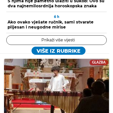
S njima nije pametno ulaziti u sukob: Ovo su
dva najnemilosrdnija horoskopska znaka
6
h
Ako ovako vješate ručnik, sami stvarate
plijesan i neugodne mirise
Prikaži više vijesti
VIŠE IZ RUBRIKE
GLAZBA