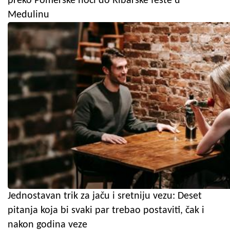
preko Pomerske noći do Ribarske fešte u
Medulinu
Jednostavan trik za jaču i sretniju vezu: Deset
pitanja koja bi svaki par trebao postaviti, čak i
nakon godina veze