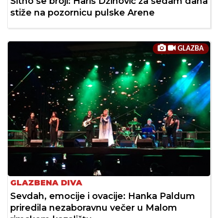
Sitno se broji: Haris Džinović za sedam dana
stiže na pozornicu pulske Arene
GLAZBA
GLAZBENA DIVA
Sevdah, emocije i ovacije: Hanka Paldum
priredila nezaboravnu večer u Malom