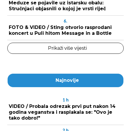
Meduze se pojavile uz istarsku obalu:
Stručnjaci objasnili o kojoj je vrsti riječ
6.
FOTO & VIDEO / Sting otvorio rasprodani
koncert u Puli hitom Message in a Bottle
Prikaži više vijesti
Najnovije
1
h
VIDEO / Probala odrezak prvi put nakon 14
godina veganstva i rasplakala se: "Ovo je
tako dobro!"
2
h