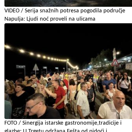
VIDEO / Serija snažnih potresa pogodila područje
Napulja: Ljudi noć proveli na ulicama
FOTO / Sinergija istarske gastronomije,tradicije i
glazbe: U Trgetu održana Fešta od pidoći i