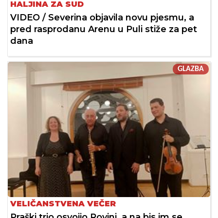
HALJINA ZA SUD
VIDEO / Severina objavila novu pjesmu, a
pred rasprodanu Arenu u Puli stiže za pet
dana
GLAZBA
VELIČANSTVENA VEČER
Praški trio osvojio Rovinj, a na bis im se