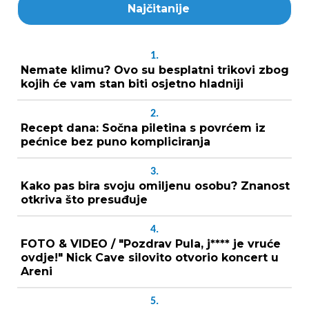
Najčitanije
1.
Nemate klimu? Ovo su besplatni trikovi zbog
kojih će vam stan biti osjetno hladniji
2.
Recept dana: Sočna piletina s povrćem iz
pećnice bez puno kompliciranja
3.
Kako pas bira svoju omiljenu osobu? Znanost
otkriva što presuđuje
4.
FOTO & VIDEO / "Pozdrav Pula, j**** je vruće
ovdje!" Nick Cave silovito otvorio koncert u
Areni
5.