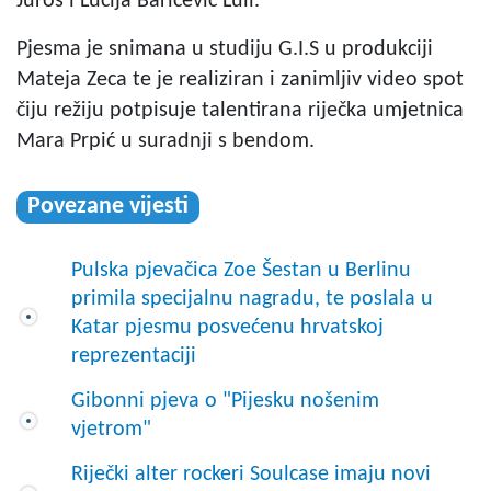
Juroš i Lucija Baričević Luli.
Pjesma je snimana u studiju G.I.S u produkciji
Mateja Zeca te je realiziran i zanimljiv video spot
čiju režiju potpisuje talentirana riječka umjetnica
Mara Prpić u suradnji s bendom.
Povezane vijesti
Pulska pjevačica Zoe Šestan u Berlinu
primila specijalnu nagradu, te poslala u
Katar pjesmu posvećenu hrvatskoj
reprezentaciji
Gibonni pjeva o "Pijesku nošenim
vjetrom"
Riječki alter rockeri Soulcase imaju novi