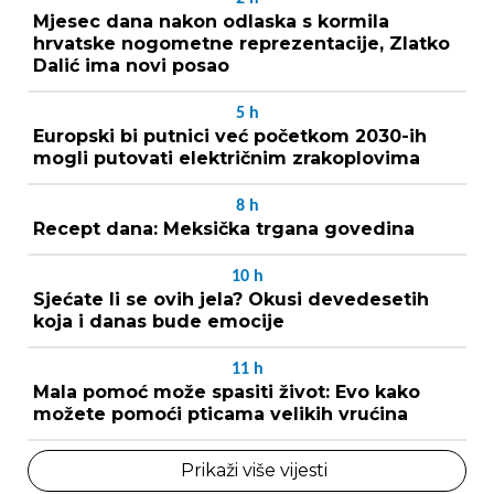
Mjesec dana nakon odlaska s kormila
hrvatske nogometne reprezentacije, Zlatko
Dalić ima novi posao
5
h
Europski bi putnici već početkom 2030-ih
mogli putovati električnim zrakoplovima
8
h
Recept dana: Meksička trgana govedina
10
h
Sjećate li se ovih jela? Okusi devedesetih
koja i danas bude emocije
11
h
Mala pomoć može spasiti život: Evo kako
možete pomoći pticama velikih vrućina
Prikaži više vijesti