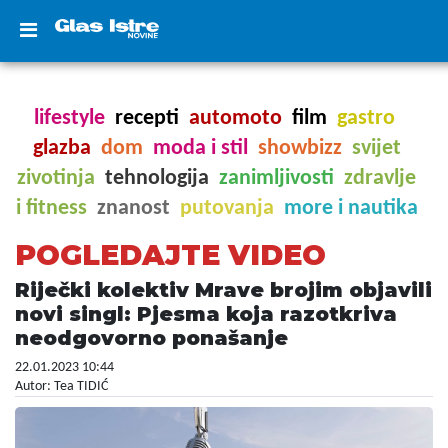
lifestyle
recepti
automoto
film
gastro
glazba
dom
moda i stil
showbizz
svijet
zivotinja
tehnologija
zanimljivosti
zdravlje
i fitness
znanost
putovanja
more i nautika
POGLEDAJTE VIDEO
Riječki kolektiv Mrave brojim objavili
novi singl: Pjesma koja razotkriva
neodgovorno ponašanje
22.01.2023 10:44
Autor: Tea TIDIĆ