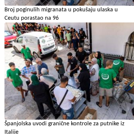
Broj poginulih migranata u pokušaju ulaska u
Ceutu porastao na 96
Španjolska uvodi granične kontrole za putnike iz
Italije