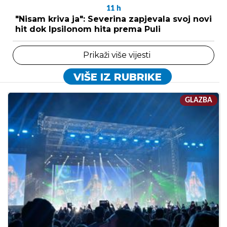
11
h
"Nisam kriva ja": Severina zapjevala svoj novi
hit dok Ipsilonom hita prema Puli
Prikaži više vijesti
VIŠE IZ RUBRIKE
GLAZBA