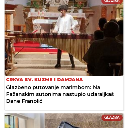
GLAZBA
CRKVA SV. KUZME I DAMJANA
Glazbeno putovanje marimbom: Na
Fažanskim sutonima nastupio udaraljkaš
Dane Franolić
GLAZBA