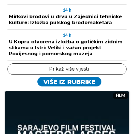
14
h
Mirkovi brodovi u drvu u Zajednici tehničke
kulture: Izložba pulskog brodomaketara
14
h
U Kopru otvorena izložba o gotičkim zidnim
slikama u Istri: Veliki i važan projekt
Povijesnog i pomorskog muzeja
Prikaži više vijesti
VIŠE IZ RUBRIKE
FILM