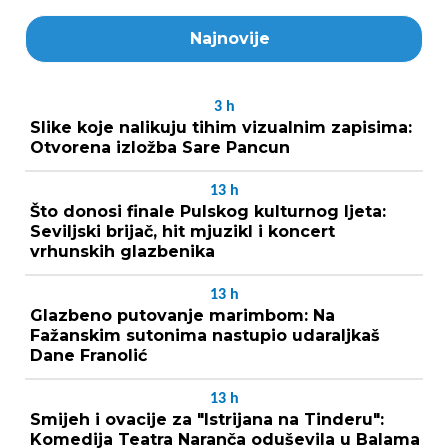
Najnovije
3
h
Slike koje nalikuju tihim vizualnim zapisima:
Otvorena izložba Sare Pancun
13
h
Što donosi finale Pulskog kulturnog ljeta:
Seviljski brijač, hit mjuzikl i koncert
vrhunskih glazbenika
13
h
Glazbeno putovanje marimbom: Na
Fažanskim sutonima nastupio udaraljkaš
Dane Franolić
13
h
Smijeh i ovacije za "Istrijana na Tinderu":
Komedija Teatra Naranča oduševila u Balama