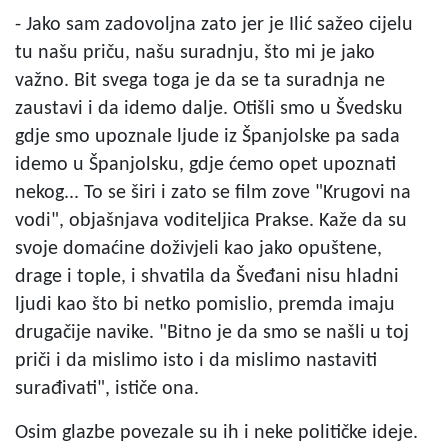
- Jako sam zadovoljna zato jer je Ilić sažeo cijelu
tu našu priču, našu suradnju, što mi je jako
važno. Bit svega toga je da se ta suradnja ne
zaustavi i da idemo dalje. Otišli smo u Švedsku
gdje smo upoznale ljude iz Španjolske pa sada
idemo u Španjolsku, gdje ćemo opet upoznati
nekog... To se širi i zato se film zove "Krugovi na
vodi", objašnjava voditeljica Prakse. Kaže da su
svoje domaćine doživjeli kao jako opuštene,
drage i tople, i shvatila da Šveđani nisu hladni
ljudi kao što bi netko pomislio, premda imaju
drugačije navike. "Bitno je da smo se našli u toj
priči i da mislimo isto i da mislimo nastaviti
surađivati", ističe ona.
Osim glazbe povezale su ih i neke političke ideje.