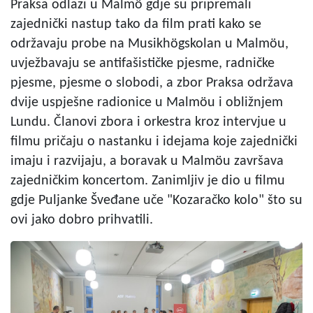
Praksa odlazi u Malmö gdje su pripremali
zajednički nastup tako da film prati kako se
održavaju probe na Musikhögskolan u Malmöu,
uvježbavaju se antifašističke pjesme, radničke
pjesme, pjesme o slobodi, a zbor Praksa održava
dvije uspješne radionice u Malmöu i obližnjem
Lundu. Članovi zbora i orkestra kroz intervjue u
filmu pričaju o nastanku i idejama koje zajednički
imaju i razvijaju, a boravak u Malmöu završava
zajedničkim koncertom. Zanimljiv je dio u filmu
gdje Puljanke Šveđane uče "Kozaračko kolo" što su
ovi jako dobro prihvatili.