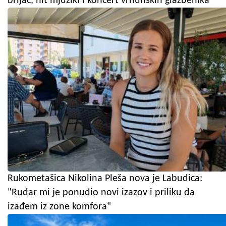
brijač, hit mjuzikl i koncert vrhunskih glazbenika
Rukometašica Nikolina Pleša nova je Labudica:
"Rudar mi je ponudio novi izazov i priliku da
izađem iz zone komfora"