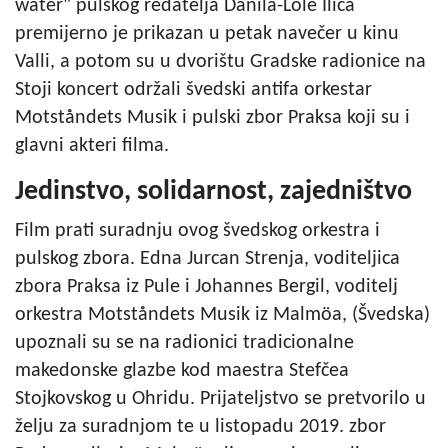
water" pulskog redatelja Danila-Lole Ilića
premijerno je prikazan u petak navečer u kinu
Valli, a potom su u dvorištu Gradske radionice na
Stoji koncert održali švedski antifa orkestar
Motståndets Musik i pulski zbor Praksa koji su i
glavni akteri filma.
Jedinstvo, solidarnost, zajedništvo
Film prati suradnju ovog švedskog orkestra i
pulskog zbora. Edna Jurcan Strenja, voditeljica
zbora Praksa iz Pule i Johannes Bergil, voditelj
orkestra Motståndets Musik iz Malmöa, (Švedska)
upoznali su se na radionici tradicionalne
makedonske glazbe kod maestra Stefčea
Stojkovskog u Ohridu. Prijateljstvo se pretvorilo u
želju za suradnjom te u listopadu 2019. zbor