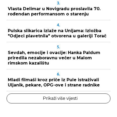
3.
Vlasta Delimar u Novigradu proslavila 70.
rođendan performansom o starenju
4.
Pulska slikarica izlaže na Unijama: Izložba
"Odjeci plavetnila" otvorena u galeriji Torač
5.
Sevdah, emocije i ovacije: Hanka Paldum
priredila nezaboravnu večer u Malom
rimskom kazalištu
6.
Mladi filmaši kroz priče iz Pule istraživali
Uljanik, pekare, OPG-ove i strane radnike
Prikaži više vijesti