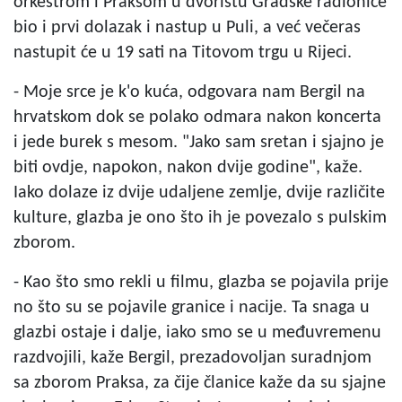
orkestrom i Praksom u dvorištu Gradske radionice
bio i prvi dolazak i nastup u Puli, a već večeras
nastupit će u 19 sati na Titovom trgu u Rijeci.
- Moje srce je k'o kuća, odgovara nam Bergil na
hrvatskom dok se polako odmara nakon koncerta
i jede burek s mesom. "Jako sam sretan i sjajno je
biti ovdje, napokon, nakon dvije godine", kaže.
Iako dolaze iz dvije udaljene zemlje, dvije različite
kulture, glazba je ono što ih je povezalo s pulskim
zborom.
- Kao što smo rekli u filmu, glazba se pojavila prije
no što su se pojavile granice i nacije. Ta snaga u
glazbi ostaje i dalje, iako smo se u međuvremenu
razdvojili, kaže Bergil, prezadovoljan suradnjom
sa zborom Praksa, za čije članice kaže da su sjajne