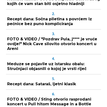
kojih će vam stan biti osjetno hladniji
2.
Recept dana: Sočna piletina s povrćem iz
pećnice bez puno kompliciranja
3.
FOTO & VIDEO / "Pozdrav Pula, j**** je vruće
ovdje!" Nick Cave silovito otvorio koncert u
Areni
4.
Meduze se pojavile uz istarsku obalu:
Stručnjaci objasnili o kojoj je vrsti riječ
5.
Recept dana: Sataraš, ljetni klasik
6.
FOTO & VIDEO / Sting otvorio rasprodani
koncert u Puli hitom Message in a Bottle