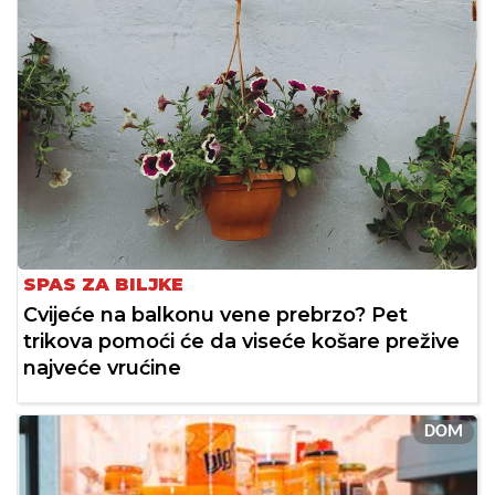
SPAS ZA BILJKE
Cvijeće na balkonu vene prebrzo? Pet
trikova pomoći će da viseće košare prežive
najveće vrućine
DOM