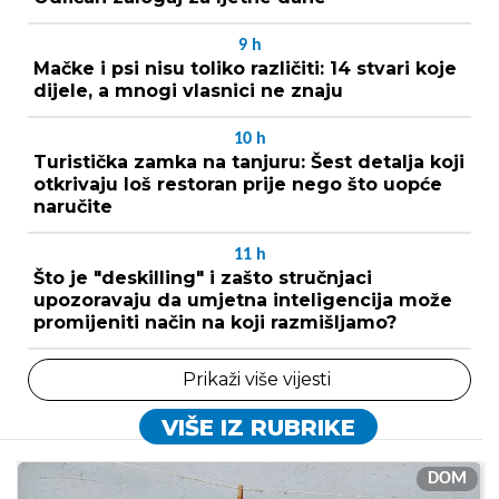
9
h
Mačke i psi nisu toliko različiti: 14 stvari koje
dijele, a mnogi vlasnici ne znaju
10
h
Turistička zamka na tanjuru: Šest detalja koji
otkrivaju loš restoran prije nego što uopće
naručite
11
h
Što je "deskilling" i zašto stručnjaci
upozoravaju da umjetna inteligencija može
promijeniti način na koji razmišljamo?
Prikaži više vijesti
VIŠE IZ RUBRIKE
DOM