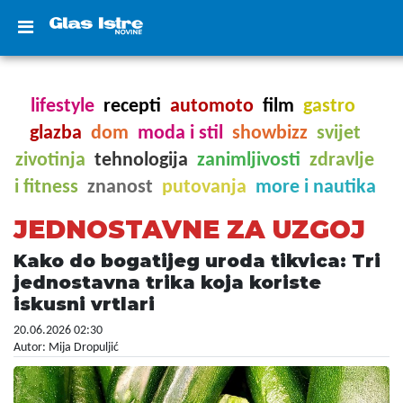
lifestyle
recepti
automoto
film
gastro
glazba
dom
moda i stil
showbizz
svijet
zivotinja
tehnologija
zanimljivosti
zdravlje
i fitness
znanost
putovanja
more i nautika
JEDNOSTAVNE ZA UZGOJ
Kako do bogatijeg uroda tikvica: Tri
jednostavna trika koja koriste
iskusni vrtlari
20.06.2026 02:30
Autor: Mija Dropuljić