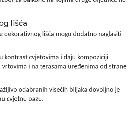
izbor za balkone na kojima druge cvjetnice ne
og lišća
jke dekorativnog lišća mogu dodatno naglasiti
ju kontrast cvjetovima i daju kompoziciji
 u vrtovima i na terasama uređenima od strane
ažljivo odabranih visećih biljaka dovoljno je
nu cvjetnu oazu.