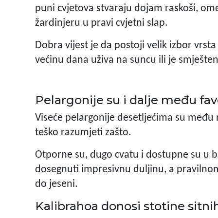
puni cvjetova stvaraju dojam raskoši, ome
žardinjeru u pravi cvjetni slap.
Dobra vijest je da postoji velik izbor vrst
većinu dana uživa na suncu ili je smješten
Pelargonije su i dalje među fa
Viseće pelargonije desetljećima su među 
teško razumjeti zašto.
Otporne su, dugo cvatu i dostupne su u 
dosegnuti impresivnu duljinu, a pravilnom
do jeseni.
Kalibrahoa donosi stotine sitni