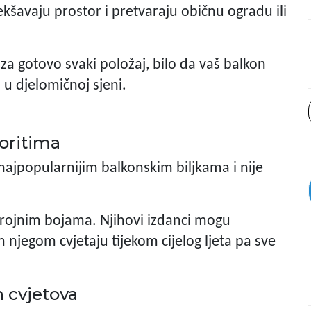
kšavaju prostor i pretvaraju običnu ogradu ili
a za gotovo svaki položaj, bilo da vaš balkon
 u djelomičnoj sjeni.
voritima
najpopularnijim balkonskim biljkama i nije
brojnim bojama. Njihovi izdanci mogu
 njegom cvjetaju tijekom cijelog ljeta pa sve
h cvjetova