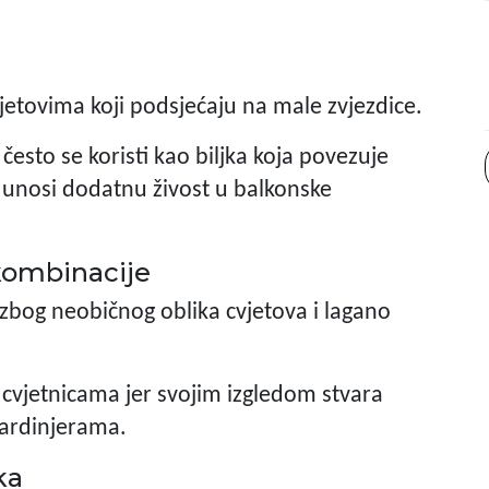
jetovima koji podsjećaju na male zvjezdice.
esto se koristi kao biljka koja povezuje
e unosi dodatnu živost u balkonske
 kombinacije
v zbog neobičnog oblika cvjetova i lagano
m cvjetnicama jer svojim izgledom stvara
žardinjerama.
ka