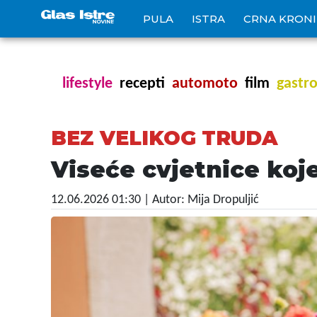
PULA
ISTRA
CRNA KRON
lifestyle
recepti
automoto
film
gastr
BEZ VELIKOG TRUDA
Viseće cvjetnice koj
12.06.2026 01:30
| Autor: Mija Dropuljić