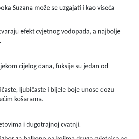
ooka Suzana može se uzgajati i kao viseća
stvaraju efekt cvjetnog vodopada, a najbolje
.
jekom cijelog dana, fuksije su jedan od
ičaste, ljubičaste i bijele boje unose dozu
isećim košarama.
etovima i dugotrajnoj cvatnji.