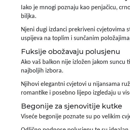
Iako je mnogi poznaju kao penjačicu, crn
biljka.
Njeni dugi izdanci prekriveni cvjetovima 
uspijeva na toplim i sunčanim položajima
Fuksije obožavaju polusjenu
Ako vaš balkon nije izložen jakom suncu ti
najboljih izbora.
Njihovi elegantni cvjetovi u nijansama ruž
romantike i posebno lijepo izgledaju u v
Begonije za sjenovitije kutke
Viseće begonije poznate su po velikim cvj