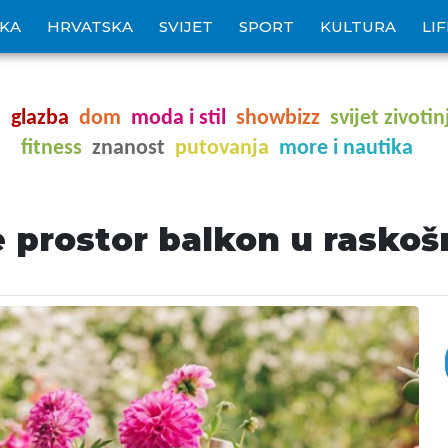
IKA
HRVATSKA
SVIJET
SPORT
KULTURA
LI
o
glazba
dom
moda i stil
showbizz
svijet zivotin
fitness
znanost
putovanja
more i nautika
e prostor balkon u raskoš