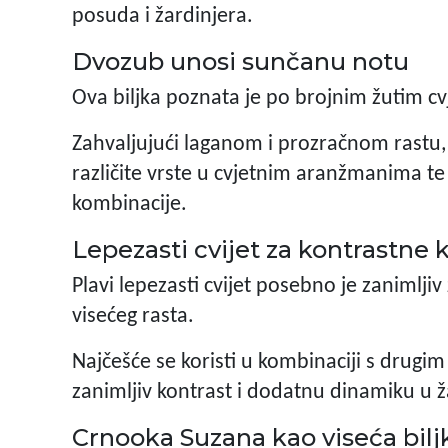
posuda i žardinjera.
Dvozub unosi sunčanu notu
Ova biljka poznata je po brojnim žutim cv
Zahvaljujući laganom i prozračnom rastu, č
različite vrste u cvjetnim aranžmanima t
kombinacije.
Lepezasti cvijet za kontrastne
Plavi lepezasti cvijet posebno je zanimlji
visećeg rasta.
Najčešće se koristi u kombinaciji s drugi
zanimljiv kontrast i dodatnu dinamiku u 
Crnooka Suzana kao viseća bilj