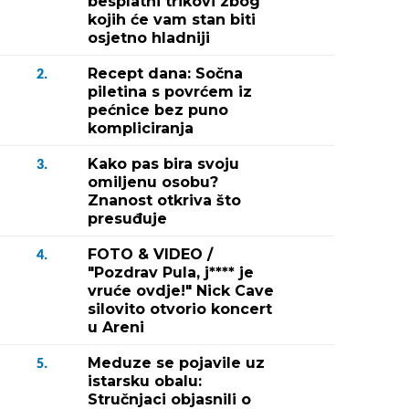
besplatni trikovi zbog
kojih će vam stan biti
osjetno hladniji
Recept dana: Sočna
2.
piletina s povrćem iz
pećnice bez puno
kompliciranja
Kako pas bira svoju
3.
omiljenu osobu?
Znanost otkriva što
presuđuje
FOTO & VIDEO /
4.
"Pozdrav Pula, j**** je
vruće ovdje!" Nick Cave
silovito otvorio koncert
u Areni
Meduze se pojavile uz
5.
istarsku obalu:
Stručnjaci objasnili o