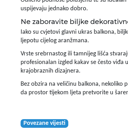
Odlično podnose polusjenu te su idealan 
uspijevaju jednako dobro.
Ne zaboravite biljke dekorativn
Iako su cvjetovi glavni ukras balkona, bil
ljepotu cijelog aranžmana.
Vrste srebrnastog ili tamnijeg lišća stvara
profesionalan izgled kakav se često viđa
krajobraznih dizajnera.
Bez obzira na veličinu balkona, nekoliko p
da prostor tijekom ljeta pretvorite u šare
Povezane vijesti