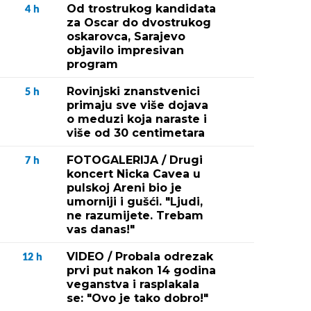
Od trostrukog kandidata
4
h
za Oscar do dvostrukog
oskarovca, Sarajevo
objavilo impresivan
program
Rovinjski znanstvenici
5
h
primaju sve više dojava
o meduzi koja naraste i
više od 30 centimetara
FOTOGALERIJA / Drugi
7
h
koncert Nicka Cavea u
pulskoj Areni bio je
umorniji i gušći. "Ljudi,
ne razumijete. Trebam
vas danas!"
VIDEO / Probala odrezak
12
h
prvi put nakon 14 godina
veganstva i rasplakala
se: "Ovo je tako dobro!"