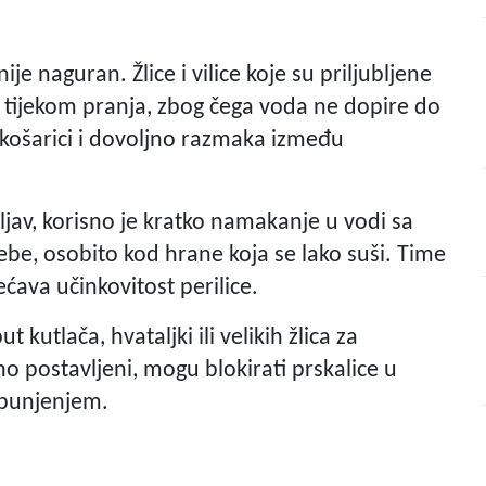
je naguran. Žlice i vilice koje su priljubljene
" tijekom pranja, zbog čega voda ne dopire do
 košarici i dovoljno razmaka između
rljav, korisno je kratko namakanje u vodi sa
e, osobito kod hrane koja se lako suši. Time
ćava učinkovitost perilice.
 kutlača, hvataljki ili velikih žlica za
no postavljeni, mogu blokirati prskalice u
m punjenjem.