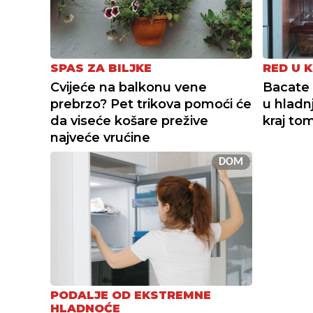
RED U K
SPAS ZA BILJKE
Bacate 
Cvijeće na balkonu vene
u hladn
prebrzo? Pet trikova pomoći će
kraj to
da viseće košare prežive
najveće vrućine
DOM
PODALJE OD EKSTREMNE
HLADNOĆE