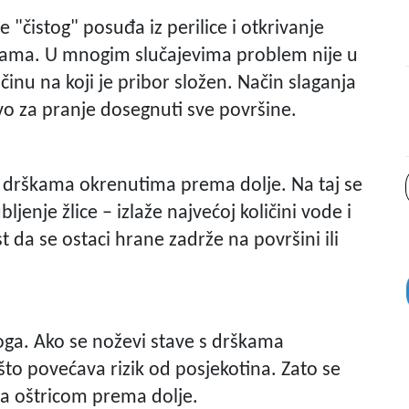
 "čistog" posuđa iz perilice i otkrivanje
icama. U mnogim slučajevima problem nije u
inu na koji je pribor složen. Način slaganja
tvo za pranje dosegnuti sve površine.
e s drškama okrenutima prema dolje. Na taj se
bljenje žlice – izlaže najvećoj količini vode i
da se ostaci hrane zadrže na površini ili
loga. Ako se noževi stave s drškama
 što povećava rizik od posjekotina. Zato se
 a oštricom prema dolje.