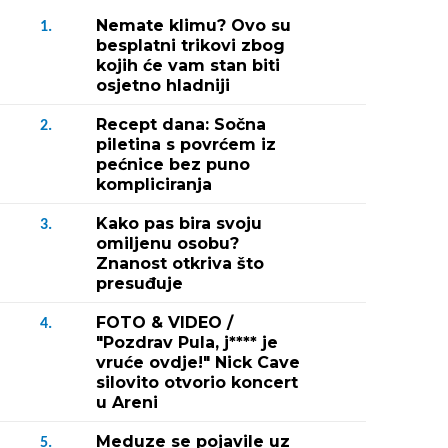
Nemate klimu? Ovo su
1.
besplatni trikovi zbog
kojih će vam stan biti
osjetno hladniji
Recept dana: Sočna
2.
piletina s povrćem iz
pećnice bez puno
kompliciranja
Kako pas bira svoju
3.
omiljenu osobu?
Znanost otkriva što
presuđuje
FOTO & VIDEO /
4.
"Pozdrav Pula, j**** je
vruće ovdje!" Nick Cave
silovito otvorio koncert
u Areni
Meduze se pojavile uz
5.