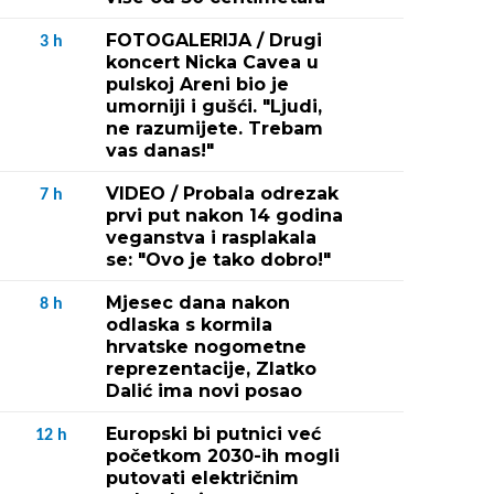
FOTOGALERIJA / Drugi
3
h
koncert Nicka Cavea u
pulskoj Areni bio je
umorniji i gušći. "Ljudi,
ne razumijete. Trebam
vas danas!"
VIDEO / Probala odrezak
7
h
prvi put nakon 14 godina
veganstva i rasplakala
se: "Ovo je tako dobro!"
Mjesec dana nakon
8
h
odlaska s kormila
hrvatske nogometne
reprezentacije, Zlatko
Dalić ima novi posao
Europski bi putnici već
12
h
početkom 2030-ih mogli
putovati električnim