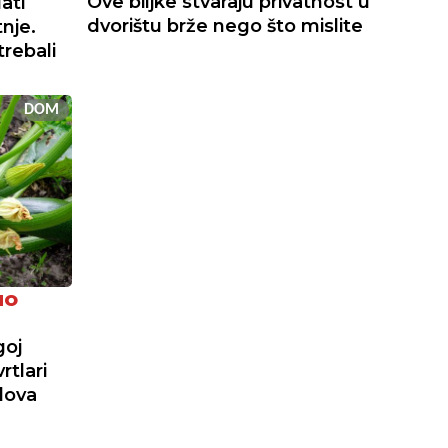
Ove biljke stvaraju privatnost u
ati
dvorištu brže nego što mislite
tnje.
trebali
DOM
NO
goj
rtlari
dova