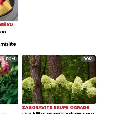
REŠKU
kon
mislite
DOM
DOM
ZABORAVITE SKUPE OGRADE