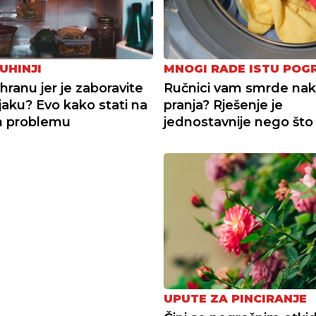
UHINJI
MNOGI RADE ISTU POG
hranu jer je zaboravite
Ručnici vam smrde na
jaku? Evo kako stati na
pranja? Rješenje je
m problemu
jednostavnije nego što 
UPUTE ZA PINCIRANJE