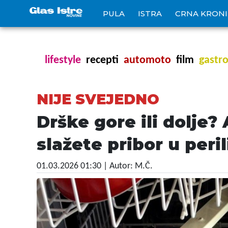
PULA
ISTRA
CRNA KRON
lifestyle
recepti
automoto
film
gastr
NIJE SVEJEDNO
Drške gore ili dolje?
slažete pribor u peri
01.03.2026 01:30
| Autor: M.Č.