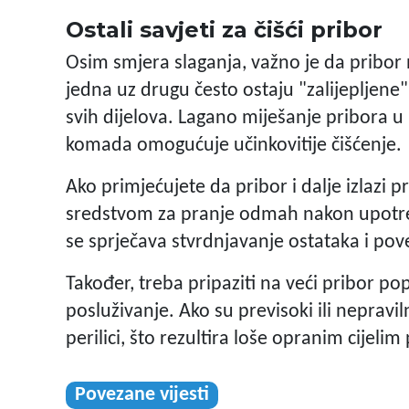
Ostali savjeti za čišći pribor
Osim smjera slaganja, važno je da pribor ni
jedna uz drugu često ostaju "zalijepljene
svih dijelova. Lagano miješanje pribora u
komada omogućuje učinkovitije čišćenje.
Ako primjećujete da pribor i dalje izlazi p
sredstvom za pranje odmah nakon upotreb
se sprječava stvrdnjavanje ostataka i pove
Također, treba pripaziti na veći pribor poput
posluživanje. Ako su previsoki ili nepravil
perilici, što rezultira loše opranim cijeli
Povezane vijesti