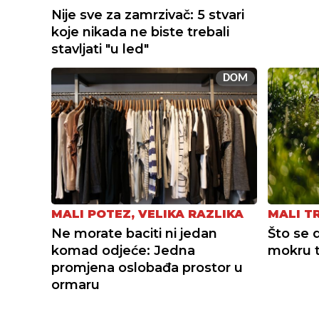
Nije sve za zamrzivač: 5 stvari
koje nikada ne biste trebali
stavljati "u led"
DOM
MALI POTEZ, VELIKA RAZLIKA
MALI T
Ne morate baciti ni jedan
Što se 
komad odjeće: Jedna
mokru t
promjena oslobađa prostor u
ormaru