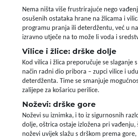
Nema ništa više frustrirajuće nego vađenje
osušenih ostataka hrane na žlicama i vil
programu pranja ili deterdžentu, već u nač
izravno utječe na to može li voda i sreds
Vilice i žlice: drške dolje
Kod vilica i žlica preporučuje se slaganj
način radni dio pribora – zupci vilice i udu
deterdženta. Time se smanjuje mogućnost 
zalijepe za košaricu perilice.
Noževi: drške gore
Noževi su iznimka, i to iz sigurnosnih raz
dolje, oštrica ostaje izložena pri vađenju,
noževi uvijek slažu s drškom prema gore,