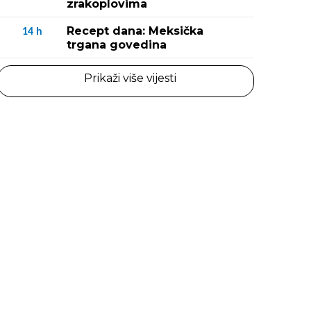
zrakoplovima
Recept dana: Meksička
14
h
trgana govedina
Prikaži više vijesti