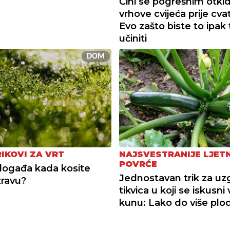
Čini se pogrešnim otkid
vrhove cvijeća prije cva
Evo zašto biste to ipak 
učiniti
DOM
RIKOVI ZA VRT
NAJSVESTRANIJE LJET
POVRĆE
događa kada kosite
Jednostavan trik za uz
ravu?
tikvica u koji se iskusni v
kunu: Lako do više plo