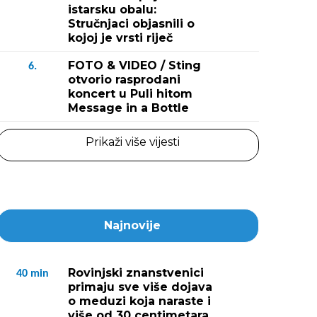
istarsku obalu:
Stručnjaci objasnili o
kojoj je vrsti riječ
FOTO & VIDEO / Sting
6.
otvorio rasprodani
koncert u Puli hitom
Message in a Bottle
Prikaži više vijesti
Najnovije
Rovinjski znanstvenici
40
min
primaju sve više dojava
o meduzi koja naraste i
više od 30 centimetara