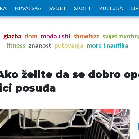
IKA
HRVATSKA
SVIJET
SPORT
KULTURA
LI
o
glazba
dom
moda i stil
showbizz
svijet zivotin
fitness
znanost
putovanja
more i nautika
 Ako želite da se dobro op
lici posuđa