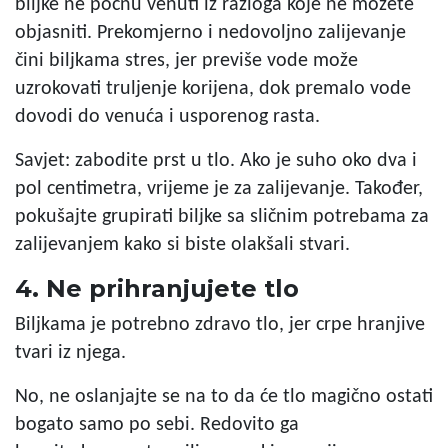
biljke ne počnu venuti iz razloga koje ne možete
objasniti. Prekomjerno i nedovoljno zalijevanje
čini biljkama stres, jer previše vode može
uzrokovati truljenje korijena, dok premalo vode
dovodi do venuća i usporenog rasta.
Savjet: zabodite prst u tlo. Ako je suho oko dva i
pol centimetra, vrijeme je za zalijevanje. Također,
pokušajte grupirati biljke sa sličnim potrebama za
zalijevanjem kako si biste olakšali stvari.
4. Ne prihranjujete tlo
Biljkama je potrebno zdravo tlo, jer crpe hranjive
tvari iz njega.
No, ne oslanjajte se na to da će tlo magično ostati
bogato samo po sebi. Redovito ga