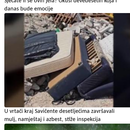
Sjećate li se ovih jela? Okusi devedesetih koja i
danas bude emocije
U vrtači kraj Savičente desetljećima završavali
mulj, namještaj i azbest, stiže inspekcija