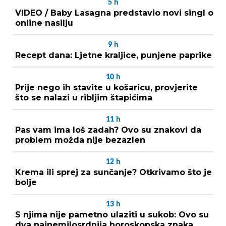
5
h
VIDEO / Baby Lasagna predstavio novi singl o
online nasilju
9
h
Recept dana: Ljetne kraljice, punjene paprike
10
h
Prije nego ih stavite u košaricu, provjerite
što se nalazi u ribljim štapićima
11
h
Pas vam ima loš zadah? Ovo su znakovi da
problem možda nije bezazlen
12
h
Krema ili sprej za sunčanje? Otkrivamo što je
bolje
13
h
S njima nije pametno ulaziti u sukob: Ovo su
dva najnemilosrdnija horoskopska znaka