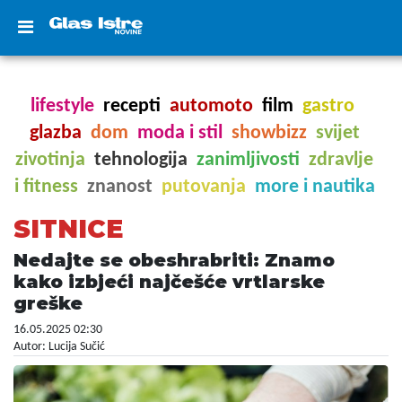
lifestyle
recepti
automoto
film
gastro
glazba
dom
moda i stil
showbizz
svijet
zivotinja
tehnologija
zanimljivosti
zdravlje
i fitness
znanost
putovanja
more i nautika
SITNICE
Nedajte se obeshrabriti: Znamo
kako izbjeći najčešće vrtlarske
greške
16.05.2025 02:30
Autor: Lucija Sučić