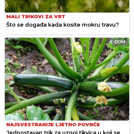
MALI TRIKOVI ZA VRT
Što se događa kada kosite mokru travu?
DOM
NAJSVESTRANIJE LJETNO POVRĆE
Jednostavan trik za uzgoj tikvica u koji se