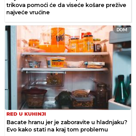
trikova pomoći će da viseće košare prežive
najveće vrućine
DOM
RED U KUHINJI
Bacate hranu jer je zaboravite u hladnjaku?
Evo kako stati na kraj tom problemu