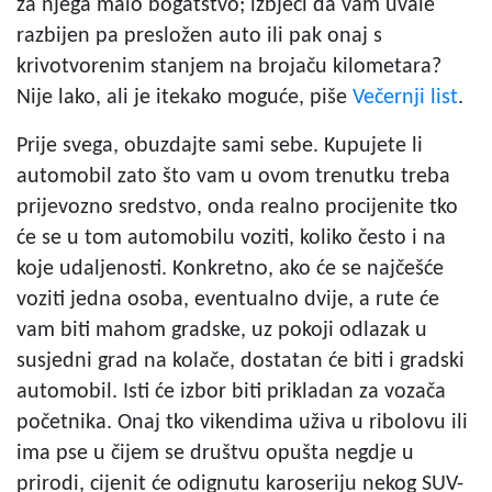
za njega malo bogatstvo; izbjeći da vam uvale
razbijen pa presložen auto ili pak onaj s
krivotvorenim stanjem na brojaču kilometara?
Nije lako, ali je itekako moguće, piše
Večernji list
.
Prije svega, obuzdajte sami sebe. Kupujete li
automobil zato što vam u ovom trenutku treba
prijevozno sredstvo, onda realno procijenite tko
će se u tom automobilu voziti, koliko često i na
koje udaljenosti. Konkretno, ako će se najčešće
voziti jedna osoba, eventualno dvije, a rute će
vam biti mahom gradske, uz pokoji odlazak u
susjedni grad na kolače, dostatan će biti i gradski
automobil. Isti će izbor biti prikladan za vozača
početnika. Onaj tko vikendima uživa u ribolovu ili
ima pse u čijem se društvu opušta negdje u
prirodi, cijenit će odignutu karoseriju nekog SUV-