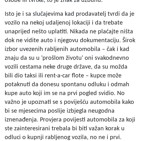
osobe ili tvrtke, to je znak za uzbunu.
Isto je i sa slučajevima kad prodavatelj tvrdi da je
vozilo na nekoj udaljenoj lokaciji i da trebate
unaprijed nešto uplatiti. Nikada ne plaćajte ništa
dok ne vidite auto i njegovu dokumentaciju. Širok
izbor uvezenih rabljenih automobila – čak i kad
znaju da su u 'prošlom životu' oni svakodnevno
vozili cestama neke druge države, da su možda
bili dio taksi ili rent-a-car flote – kupce može
potaknuti da donesu spontanu odluku i odmah
kupe auto koji im se na prvi pogled svidio. No
važno je upoznati se s poviješću automobila kako
bi se mjesecima poslije izbjegla neugodna
iznenađenja. Provjera povijesti automobila za koji
ste zainteresirani trebala bi biti važan korak u
odluci o kupnji rabljenog vozila, no ne i prvi.