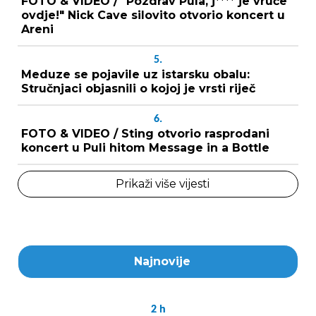
FOTO & VIDEO / "Pozdrav Pula, j**** je vruće
ovdje!" Nick Cave silovito otvorio koncert u
Areni
5.
Meduze se pojavile uz istarsku obalu:
Stručnjaci objasnili o kojoj je vrsti riječ
6.
FOTO & VIDEO / Sting otvorio rasprodani
koncert u Puli hitom Message in a Bottle
Prikaži više vijesti
Najnovije
2
h