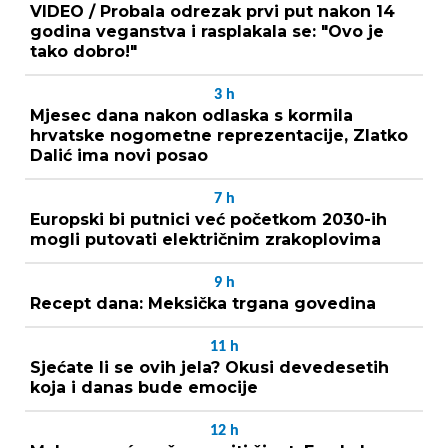
VIDEO / Probala odrezak prvi put nakon 14
godina veganstva i rasplakala se: "Ovo je
tako dobro!"
3
h
Mjesec dana nakon odlaska s kormila
hrvatske nogometne reprezentacije, Zlatko
Dalić ima novi posao
7
h
Europski bi putnici već početkom 2030-ih
mogli putovati električnim zrakoplovima
9
h
Recept dana: Meksička trgana govedina
11
h
Sjećate li se ovih jela? Okusi devedesetih
koja i danas bude emocije
12
h