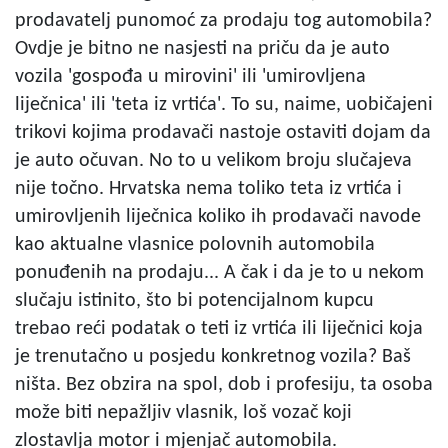
prodavatelj punomoć za prodaju tog automobila?
Ovdje je bitno ne nasjesti na priču da je auto
vozila 'gospođa u mirovini' ili 'umirovljena
liječnica' ili 'teta iz vrtića'. To su, naime, uobičajeni
trikovi kojima prodavači nastoje ostaviti dojam da
je auto očuvan. No to u velikom broju slučajeva
nije točno. Hrvatska nema toliko teta iz vrtića i
umirovljenih liječnica koliko ih prodavači navode
kao aktualne vlasnice polovnih automobila
ponuđenih na prodaju... A čak i da je to u nekom
slučaju istinito, što bi potencijalnom kupcu
trebao reći podatak o teti iz vrtića ili liječnici koja
je trenutačno u posjedu konkretnog vozila? Baš
ništa. Bez obzira na spol, dob i profesiju, ta osoba
može biti nepažljiv vlasnik, loš vozač koji
zlostavlja motor i mjenjač automobila.