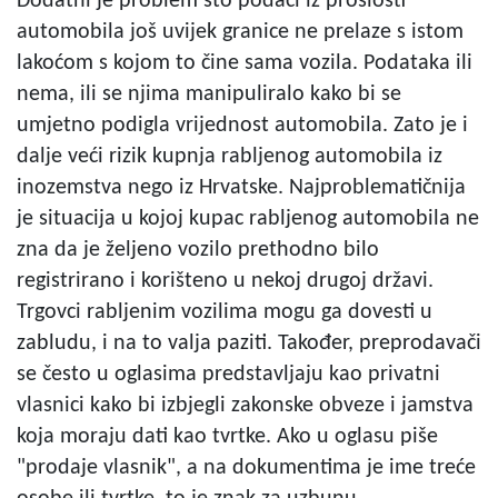
Dodatni je problem što podaci iz prošlosti
automobila još uvijek granice ne prelaze s istom
lakoćom s kojom to čine sama vozila. Podataka ili
nema, ili se njima manipuliralo kako bi se
umjetno podigla vrijednost automobila. Zato je i
dalje veći rizik kupnja rabljenog automobila iz
inozemstva nego iz Hrvatske. Najproblematičnija
je situacija u kojoj kupac rabljenog automobila ne
zna da je željeno vozilo prethodno bilo
registrirano i korišteno u nekoj drugoj državi.
Trgovci rabljenim vozilima mogu ga dovesti u
zabludu, i na to valja paziti. Također, preprodavači
se često u oglasima predstavljaju kao privatni
vlasnici kako bi izbjegli zakonske obveze i jamstva
koja moraju dati kao tvrtke. Ako u oglasu piše
"prodaje vlasnik", a na dokumentima je ime treće