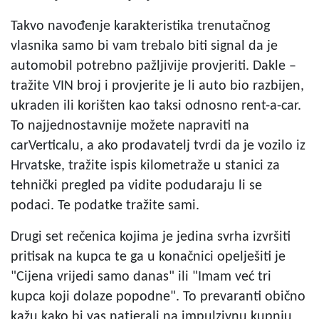
Takvo navođenje karakteristika trenutačnog
vlasnika samo bi vam trebalo biti signal da je
automobil potrebno pažljivije provjeriti. Dakle –
tražite VIN broj i provjerite je li auto bio razbijen,
ukraden ili korišten kao taksi odnosno rent-a-car.
To najjednostavnije možete napraviti na
carVerticalu, a ako prodavatelj tvrdi da je vozilo iz
Hrvatske, tražite ispis kilometraže u stanici za
tehnički pregled pa vidite podudaraju li se
podaci. Te podatke tražite sami.
Drugi set rečenica kojima je jedina svrha izvršiti
pritisak na kupca te ga u konačnici opelješiti je
"Cijena vrijedi samo danas" ili "Imam već tri
kupca koji dolaze popodne". To prevaranti obično
kažu kako bi vas natjerali na impulzivnu kupnju