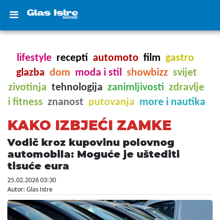
lifestyle
recepti
automoto
film
gastro
glazba
dom
moda i stil
showbizz
svijet
zivotinja
tehnologija
zanimljivosti
zdravlje
i fitness
znanost
putovanja
more i nautika
KAKO IZBJEĆI ZAMKE
Vodič kroz kupovinu polovnog
automobila: Moguće je uštediti
tisuće eura
25.02.2026 03:30
Autor: Glas Istre