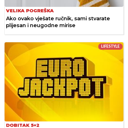
VELIKA POGREŠKA
Ako ovako vješate ručnik, sami stvarate
plijesan i neugodne mirise
LIFESTYLE
DOBITAK 5+2