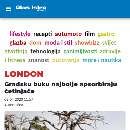
lifestyle
recepti
automoto
film
gastro
glazba
dom
moda i stil
showbizz
svijet
zivotinja
tehnologija
zanimljivosti
zdravlje
i fitness
znanost
putovanja
more i nautika
LONDON
Gradsku buku najbolje apsorbiraju
četinjače
03.04.2020 11:57
Autor: Hina