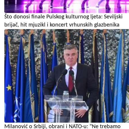
Što donosi finale Pulskog kulturnog ljeta: Seviljski
brijač, hit mjuzikl i koncert vrhunskih glazbenika
Milanović o Srbiji, obrani i NATO-u: "Ne trebamo