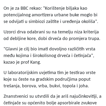
On je za BBC rekao: "Korištenje biljaka kao
potencijalnog amortizera urbane buke moglo bi
se odvijati u simbiozi zaštite i uređenja okoliša".
Uzorci drva odabrani su na temelju niza kriterija
od debljine kore, dobi drveća do promjera trupa.
"Glavni je cilj bio imati dovoljno različitih vrsta
među kojima i širokolisnog drveća i četinjača",
kazao je prof Kang.
U laboratorijskim uvjetima tim je testirao vrste
koje su česte na gradskim područjima poput
trešanja, borova, vrba, bukvi, topola i joha.
Znanstvenici su utvrdili da je ariš najučinkovitiji, a
četinjače su općenito bolje apsorbirale zvukove