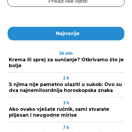
Prikaži više vijesti
Najnovije
56
min
Krema ili sprej za sunčanje? Otkrivamo što je
bolje
2
h
S njima nije pametno ulaziti u sukob: Ovo su
dva najnemilosrdnija horoskopska znaka
3
h
Ako ovako vješate ručnik, sami stvarate
plijesan i neugodne mirise
7
h