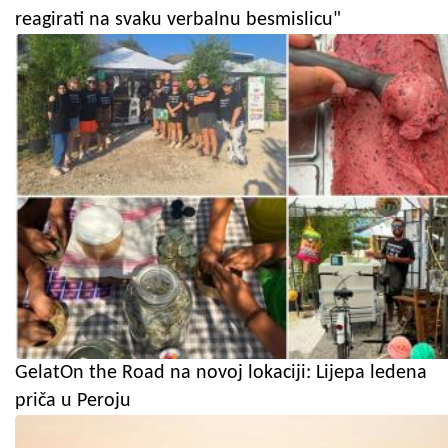
reagirati na svaku verbalnu besmislicu"
GelatOn the Road na novoj lokaciji: Lijepa ledena
priča u Peroju