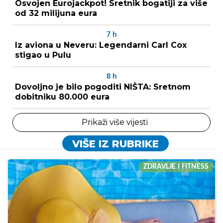
Osvojen Eurojackpot! Sretnik bogatiji za više
od 32 milijuna eura
7
h
Iz aviona u Neveru: Legendarni Carl Cox
stigao u Pulu
8
h
Dovoljno je bilo pogoditi NIŠTA: Sretnom
dobitniku 80.000 eura
Prikaži više vijesti
VIŠE IZ RUBRIKE
ZDRAVLJE I FITNESS