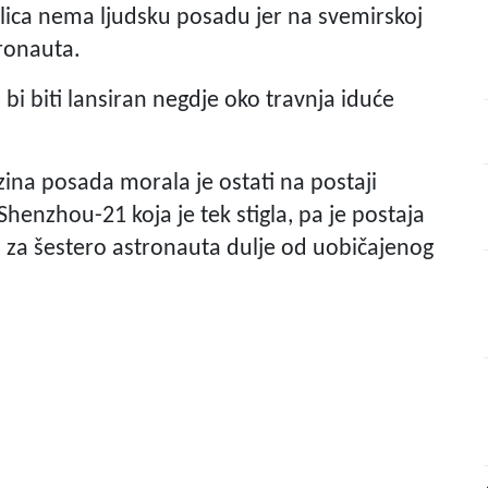
jelica nema ljudsku posadu jer na svemirskoj
tronauta.
 biti lansiran negdje oko travnja iduće
zina posada morala je ostati na postaji
henzhou-21 koja je tek stigla, pa je postaja
 za šestero astronauta dulje od uobičajenog