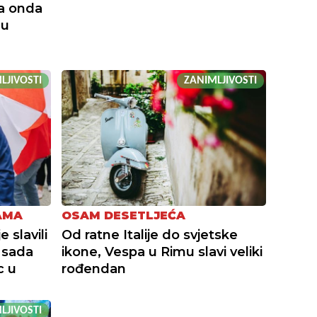
, a onda
 u
LJIVOSTI
ZANIMLJIVOSTI
AMA
OSAM DESETLJEĆA
 slavili
Od ratne Italije do svjetske
 sada
ikone, Vespa u Rimu slavi veliki
c u
rođendan
LJIVOSTI