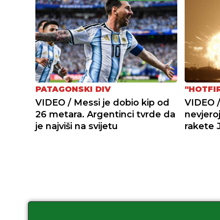
PATAGONSKI DIV
"HOTFI
VIDEO / Messi je dobio kip od
VIDEO /
26 metara. Argentinci tvrde da
nevjero
je najviši na svijetu
rakete 