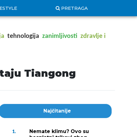
FESTYLE
PRETRAGA
ja
tehnologija
zanimljivosti
zdravlje i
staju Tiangong
Najčitanije
Nemate klimu? Ovo su
1.