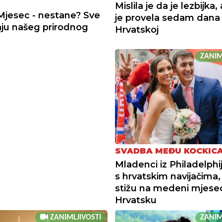
Mislila je da je lezbijka
Mjesec - nestane? Sve
je provela sedam dana
aju našeg prirodnog
Hrvatskoj
ZANIM
SVADBA MEĐU KOCKIC
Mladenci iz Philadelphije
s hrvatskim navijačima,
stižu na medeni mjese
Hrvatsku
ZANIMLJIVOSTI
ZANIM