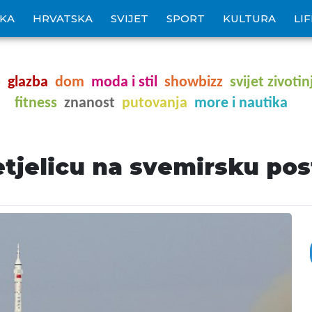
IKA
HRVATSKA
SVIJET
SPORT
KULTURA
LI
o
glazba
dom
moda i stil
showbizz
svijet zivotin
fitness
znanost
putovanja
more i nautika
letjelicu na svemirsku po