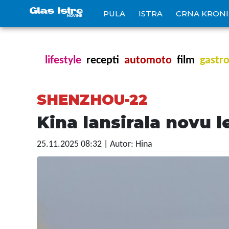
PULA
ISTRA
CRNA KRON
lifestyle
recepti
automoto
film
gastr
SHENZHOU-22
Kina lansirala novu 
25.11.2025 08:32
| Autor: Hina