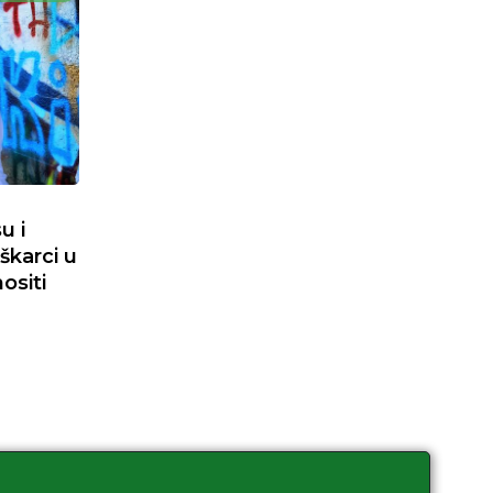
u i
škarci u
ositi