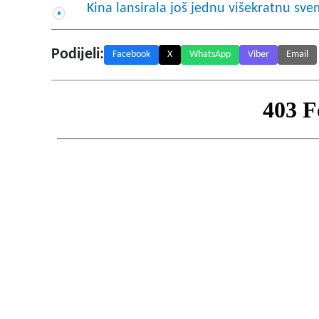
Kina lansirala još jednu višekratnu svem
Podijeli:
Facebook
X
WhatsApp
Viber
Email