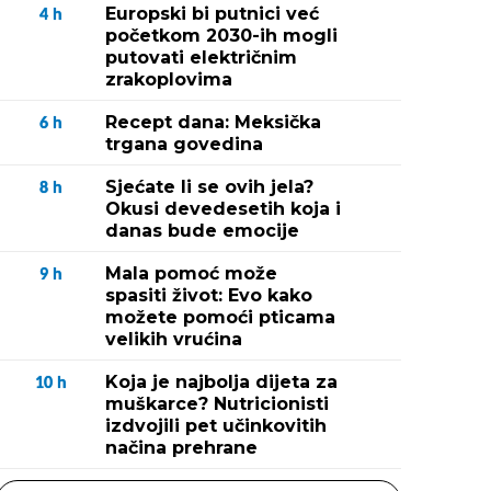
Europski bi putnici već
4
h
početkom 2030-ih mogli
putovati električnim
zrakoplovima
Recept dana: Meksička
6
h
trgana govedina
Sjećate li se ovih jela?
8
h
Okusi devedesetih koja i
danas bude emocije
Mala pomoć može
9
h
spasiti život: Evo kako
možete pomoći pticama
velikih vrućina
Koja je najbolja dijeta za
10
h
muškarce? Nutricionisti
izdvojili pet učinkovitih
načina prehrane