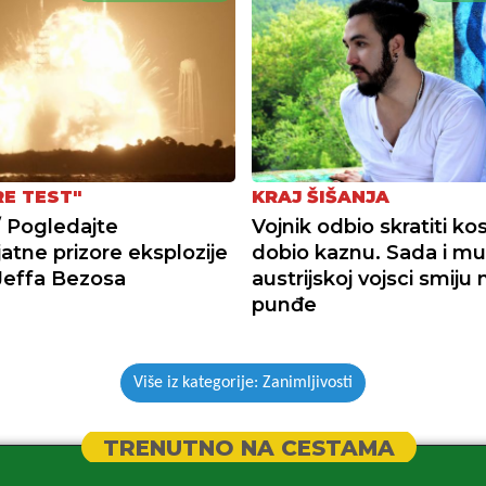
RE TEST"
KRAJ ŠIŠANJA
 Pogledajte
Vojnik odbio skratiti kos
jatne prizore eksplozije
dobio kaznu. Sada i mu
Jeffa Bezosa
austrijskoj vojsci smiju n
punđe
Više iz kategorije: Zanimljivosti
TRENUTNO NA CESTAMA