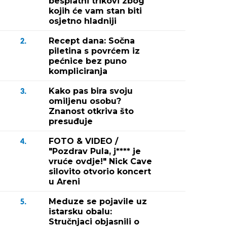
besplatni trikovi zbog
kojih će vam stan biti
osjetno hladniji
Recept dana: Sočna
2.
piletina s povrćem iz
pećnice bez puno
kompliciranja
Kako pas bira svoju
3.
omiljenu osobu?
Znanost otkriva što
presuđuje
FOTO & VIDEO /
4.
"Pozdrav Pula, j**** je
vruće ovdje!" Nick Cave
silovito otvorio koncert
u Areni
Meduze se pojavile uz
5.
istarsku obalu:
Stručnjaci objasnili o