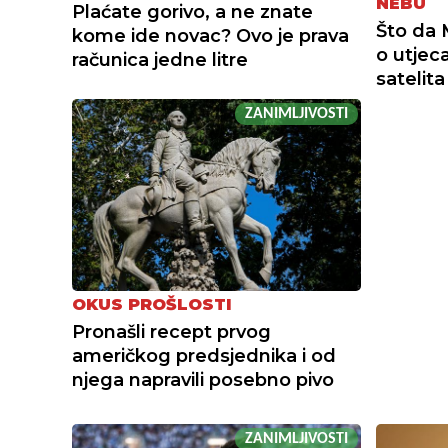
NEBU
Plaćate gorivo, a ne znate
Što da 
kome ide novac? Ovo je prava
o utjec
računica jedne litre
satelita
ZANIMLJIVOSTI
OKUS PROŠLOSTI
Pronašli recept prvog
američkog predsjednika i od
njega napravili posebno pivo
ZANIMLJIVOSTI