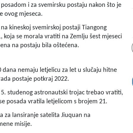
s posadom i za svemirsku postaju nakon što je
ije ovog mjeseca.
 na kineskoj svemirskoj postaji Tiangong
1, koja se morala vratiti na Zemlju šest mjeseci
ojena na postaju bila oštećena.
 dana nemaju letjelicu za let u slučaju hitne
rada postaje potkraj 2022.
5. studenog astronautski trojac trebao vratiti,
se posada vratila letjelicom s brojem 21.
a za lansiranje satelita Jiuquan na
imene misije.