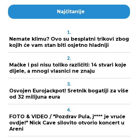
Najčitanije
1.
Nemate klimu? Ovo su besplatni trikovi zbog
kojih će vam stan biti osjetno hladniji
2.
Mačke i psi nisu toliko različiti: 14 stvari koje
dijele, a mnogi vlasnici ne znaju
3.
Osvojen Eurojackpot! Sretnik bogatiji za više
od 32 milijuna eura
4.
FOTO & VIDEO / "Pozdrav Pula, j**** je vruće
ovdje!" Nick Cave silovito otvorio koncert u
Areni