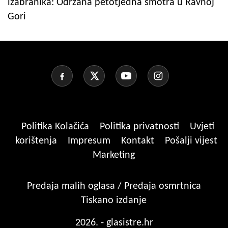
izabranika: Održana petotjedna smotra u Ravnoj
Gori
Politika Kolačića
Politika privatnosti
Uvjeti
korištenja
Impresum
Kontakt
Pošalji vijest
Marketing
Predaja malih oglasa / Predaja osmrtnica
Tiskano izdanje
2026. - glasistre.hr