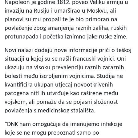
Napoleon je godine 1812. poveo Veliku armiju u
invaziju na Rusiju i umarširao u Moskvu, ali
planovi su mu propali te je bio primoran na
povlačenje zbog smanjenja raznih zaliha, ruskih
protunapada i početka iznimno jake ruske zime.
Novi nalazi dodaju nove informacije priči o teškoj
situaciji u kojoj su se našli francuski vojnici. Oni
ukazuju na visoku prevalenciju raznih zaraznih
bolesti među iscrpljenim vojnicima. Studija ne
kvantificira ukupan utjecaj novootkrivenih
patogena niti ih utvrđuje kao raširene među
vojskom, ali pomaže da se pojasni složenost
povlačenja s medicinskog stajališta.
"DNK nam omogućuje da imenujemo infekcije
koje se ne mogu prepoznati samo po