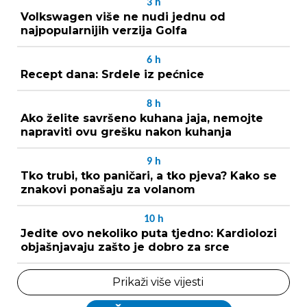
3
h
Volkswagen više ne nudi jednu od
najpopularnijih verzija Golfa
6
h
Recept dana: Srdele iz pećnice
8
h
Ako želite savršeno kuhana jaja, nemojte
napraviti ovu grešku nakon kuhanja
9
h
Tko trubi, tko paničari, a tko pjeva? Kako se
znakovi ponašaju za volanom
10
h
Jedite ovo nekoliko puta tjedno: Kardiolozi
objašnjavaju zašto je dobro za srce
Prikaži više vijesti