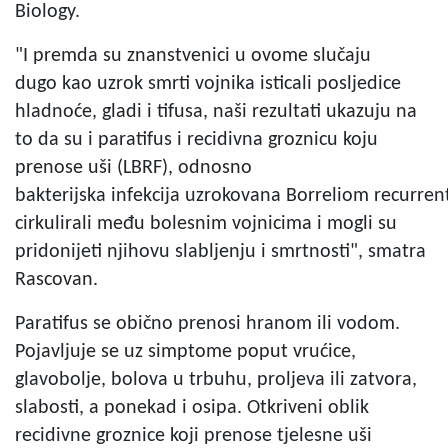
Biology.
"I premda su znanstvenici u ovome slučaju
dugo kao uzrok smrti vojnika isticali posljedice
hladnoće, gladi i tifusa, naši rezultati ukazuju na
to da su i paratifus i recidivna groznicu koju
prenose uši (LBRF), odnosno
bakterijska infekcija uzrokovana Borreliom recurrent
cirkulirali među bolesnim vojnicima i mogli su
pridonijeti njihovu slabljenju i smrtnosti", smatra
Rascovan.
Paratifus se obično prenosi hranom ili vodom.
Pojavljuje se uz simptome poput vrućice,
glavobolje, bolova u trbuhu, proljeva ili zatvora,
slabosti, a ponekad i osipa. Otkriveni oblik
recidivne groznice koji prenose tjelesne uši