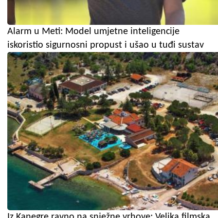
Alarm u Meti: Model umjetne inteligencije
iskoristio sigurnosni propust i ušao u tuđi sustav
Iz Kanegre ravno na snježne vrhove: Velika filmska