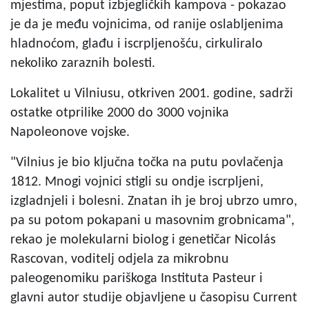
mjestima, poput izbjegličkih kampova - pokazao
je da je među vojnicima, od ranije oslabljenima
hladnoćom, glađu i iscrpljenošću, cirkuliralo
nekoliko zaraznih bolesti.
Lokalitet u Vilniusu, otkriven 2001. godine, sadrži
ostatke otprilike 2000 do 3000 vojnika
Napoleonove vojske.
"Vilnius je bio ključna točka na putu povlačenja
1812. Mnogi vojnici stigli su ondje iscrpljeni,
izgladnjeli i bolesni. Znatan ih je broj ubrzo umro,
pa su potom pokapani u masovnim grobnicama",
rekao je molekularni biolog i genetičar Nicolás
Rascovan, voditelj odjela za mikrobnu
paleogenomiku pariškoga Instituta Pasteur i
glavni autor studije objavljene u časopisu Current