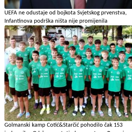
UEFA ne odustaje od bojkota Svjetskog prvenstva,
Infantinova podrška ništa nije promijenila
Golmanski kamp Cotić&Starčić pohodilo čak 153