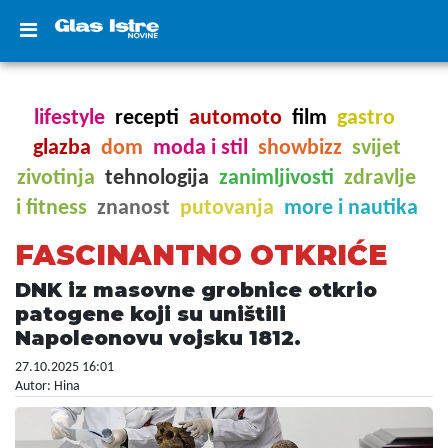
lifestyle
recepti
automoto
film
gastro
glazba
dom
moda i stil
showbizz
svijet
zivotinja
tehnologija
zanimljivosti
zdravlje
i fitness
znanost
putovanja
more i nautika
FASCINANTNO OTKRIĆE
DNK iz masovne grobnice otkrio
patogene koji su uništili
Napoleonovu vojsku 1812.
27.10.2025 16:01
Autor: Hina