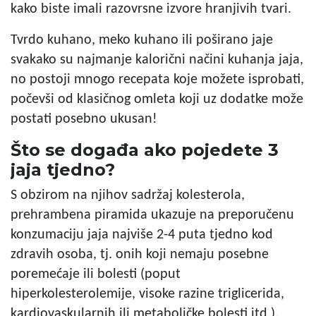
kako biste imali razovrsne izvore hranjivih tvari.
Tvrdo kuhano, meko kuhano ili poširano jaje
svakako su najmanje kalorični načini kuhanja jaja,
no postoji mnogo recepata koje možete isprobati,
počevši od klasičnog omleta koji uz dodatke može
postati posebno ukusan!
Što se događa ako pojedete 3
jaja tjedno?
S obzirom na njihov sadržaj kolesterola,
prehrambena piramida ukazuje na preporučenu
konzumaciju jaja najviše 2-4 puta tjedno kod
zdravih osoba, tj. onih koji nemaju posebne
poremećaje ili bolesti (poput
hiperkolesterolemije, visoke razine triglicerida,
kardiovaskularnih ili metaboličke bolesti itd.).