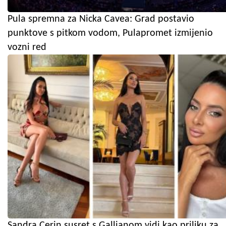
Pula spremna za Nicka Cavea: Grad postavio
punktove s pitkom vodom, Pulapromet izmijenio
vozni red
Sandra Cerin susret s Gallianom vidi kao priliku za