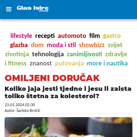
lifestyle
recepti
automoto
film
gastro
glazba
dom
moda i stil
showbizz
svijet
zivotinja
tehnologija
zanimljivosti
zdravlje
i fitness
znanost
putovanja
more i nautika
OMILJENI DORUČAK
Koliko jaja jesti tjedno i jesu li zaista
toliko štetna za kolesterol?
23.01.2024 02:30
Autor: Šarlota Brnčić