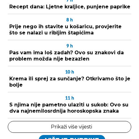
7
h
Recept dana: Ljetne kraljice, punjene paprike
8
h
Prije nego ih stavite u košaricu, provjerite
što se nalazi u ribljim štapićima
9
h
Pas vam ima loš zadah? Ovo su znakovi da
problem možda nije bezazlen
10
h
Krema ili sprej za sunčanje? Otkrivamo što je
bolje
11
h
S njima nije pametno ulaziti u sukob: Ovo su
dva najnemilosrdnija horoskopska znaka
Prikaži više vijesti