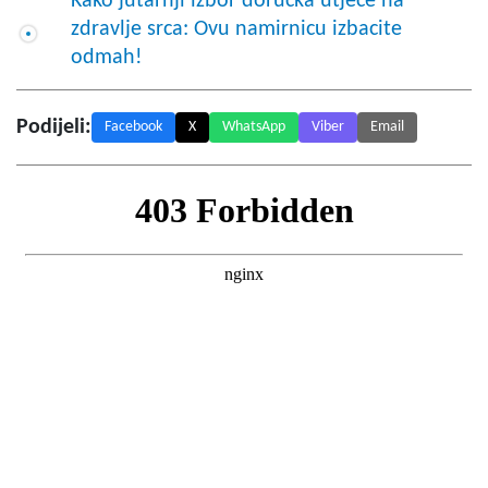
Kako jutarnji izbor doručka utječe na
zdravlje srca: Ovu namirnicu izbacite
odmah!
Podijeli:
Facebook
X
WhatsApp
Viber
Email