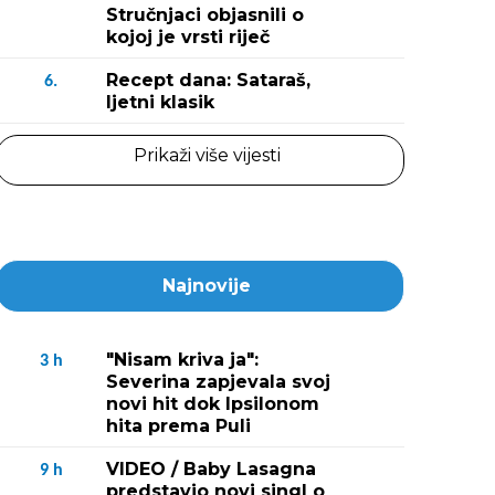
Stručnjaci objasnili o
kojoj je vrsti riječ
Recept dana: Sataraš,
6.
ljetni klasik
Prikaži više vijesti
Najnovije
"Nisam kriva ja":
3
h
Severina zapjevala svoj
novi hit dok Ipsilonom
hita prema Puli
VIDEO / Baby Lasagna
9
h
predstavio novi singl o