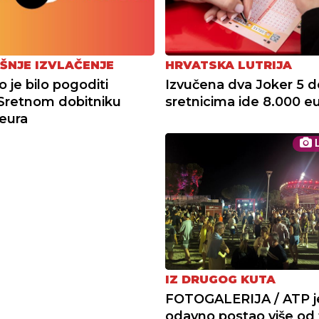
ŠNJE IZVLAČENJE
HRVATSKA LUTRIJA
 je bilo pogoditi
Izvučena dva Joker 5 d
Sretnom dobitniku
sretnicima ide 8.000 e
eura
L
IZ DRUGOG KUTA
FOTOGALERIJA / ATP j
odavno postao više od 