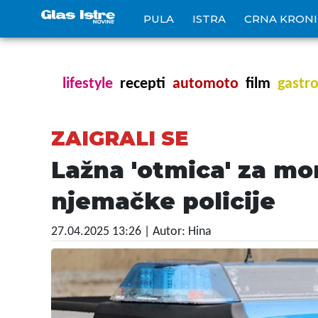
PULA
ISTRA
CRNA KRON
lifestyle
recepti
automoto
film
gastr
ZAIGRALI SE
Lažna 'otmica' za m
njemačke policije
27.04.2025 13:26
| Autor: Hina