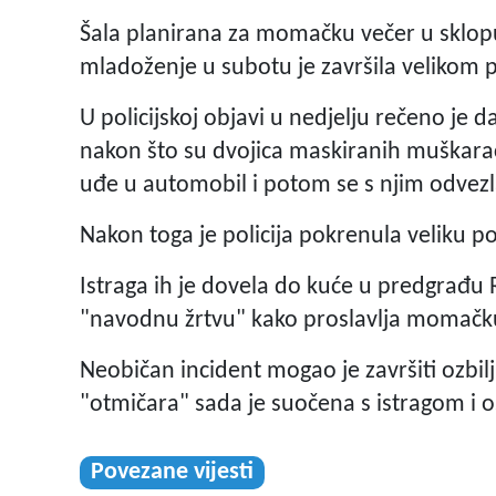
Šala planirana za momačku večer u sklopu 
mladoženje u subotu je završila velikom 
U policijskoj objavi u nedjelju rečeno je d
nakon što su dvojica maskiranih muškara
uđe u automobil i potom se s njim odve
Nakon toga je policija pokrenula veliku pot
Istraga ih je dovela do kuće u predgrađu 
"navodnu žrtvu" kako proslavlja momačku v
Neobičan incident mogao je završiti ozbil
"otmičara" sada je suočena s istragom i 
Povezane vijesti