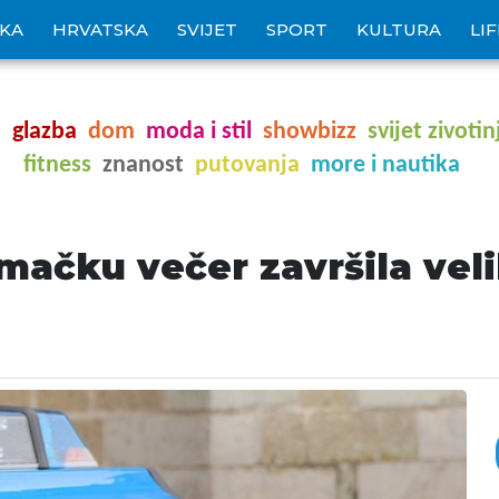
IKA
HRVATSKA
SVIJET
SPORT
KULTURA
LI
o
glazba
dom
moda i stil
showbizz
svijet zivotin
fitness
znanost
putovanja
more i nautika
omačku večer završila ve