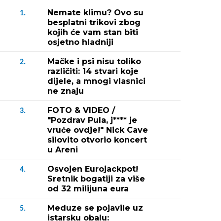
Nemate klimu? Ovo su
1.
besplatni trikovi zbog
kojih će vam stan biti
osjetno hladniji
Mačke i psi nisu toliko
2.
različiti: 14 stvari koje
dijele, a mnogi vlasnici
ne znaju
FOTO & VIDEO /
3.
"Pozdrav Pula, j**** je
vruće ovdje!" Nick Cave
silovito otvorio koncert
u Areni
Osvojen Eurojackpot!
4.
Sretnik bogatiji za više
od 32 milijuna eura
Meduze se pojavile uz
5.
istarsku obalu: