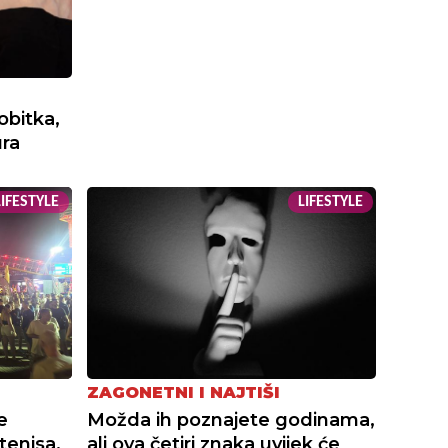
obitka,
ura
IFESTYLE
LIFESTYLE
ZAGONETNI I NAJTIŠI
e
Možda ih poznajete godinama,
tenisa.
ali ova četiri znaka uvijek će