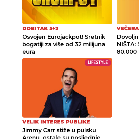
DOBITAK 5+2
VEČERA
Osvojen Eurojackpot! Sretnik
Dovoljno
bogatiji za više od 32 milijuna
NIŠTA: 
eura
80.000 
LIFESTYLE
VELIK INTERES PUBLIKE
Jimmy Carr stiže u pulsku
Arenu, ostale su posljednje