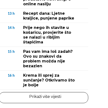
online nasilju
Recept dana: Ljetne
13
h
kraljice, punjene paprike
Prije nego ih stavite u
14
h
košaricu, provjerite što
se nalazi u ribljim
štapićima
Pas vam ima loš zadah?
15
h
Ovo su znakovi da
problem možda nije
bezazlen
Krema ili sprej za
16
h
sunčanje? Otkrivamo što
je bolje
Prikaži više vijesti