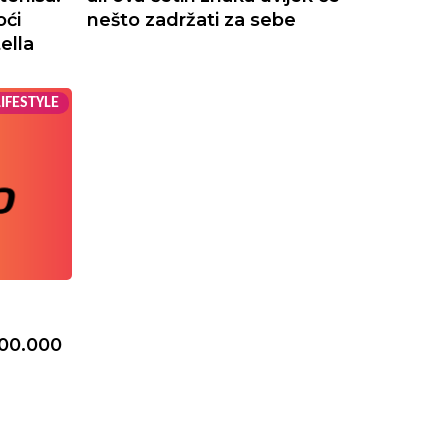
oći
nešto zadržati za sebe
tella
LIFESTYLE
100.000