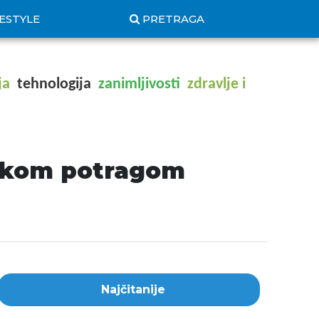
FESTYLE
PRETRAGA
ja
tehnologija
zanimljivosti
zdravlje i
likom potragom
Najčitanije