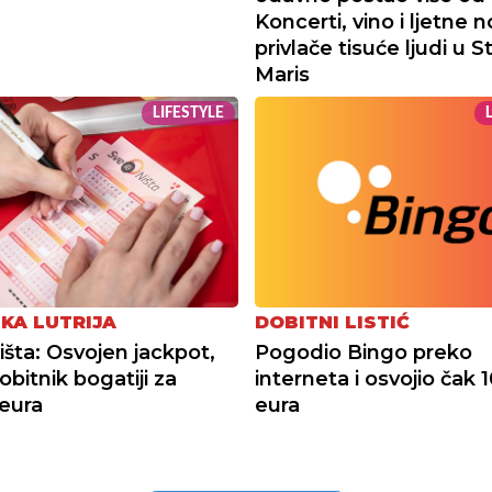
Koncerti, vino i ljetne n
privlače tisuće ljudi u S
Maris
LIFESTYLE
KA LUTRIJA
DOBITNI LISTIĆ
Ništa: Osvojen jackpot,
Pogodio Bingo preko
obitnik bogatiji za
interneta i osvojio čak 
eura
eura