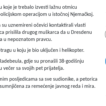
koje je trebalo izvesti lažnu otmicu
policijskom operacijom u istočnoj Njemačkoj.
a su uznemireni očevici kontaktirali vlasti
ca prisilila drugog muškarca da u Dresdenu
zla u nepoznatom pravcu.
ragu u koju je bio uključen i helikopter.
Radebeula, gdje su pronašli 38-godišnju
ečer sa svojih pet prijatelja.
jnim posljedicama sa sve sudionike, a petorica
osumnjičena za remećenje javnog reda i mira.