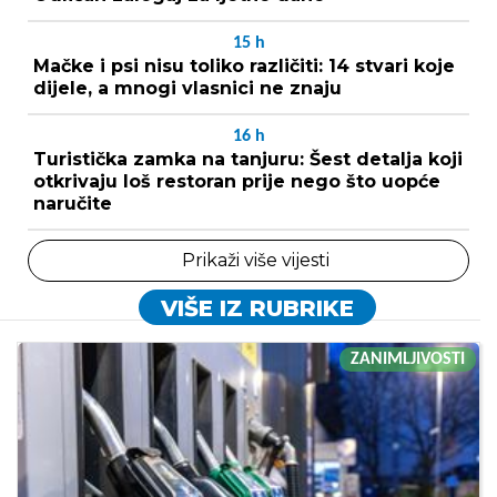
15
h
Mačke i psi nisu toliko različiti: 14 stvari koje
dijele, a mnogi vlasnici ne znaju
16
h
Turistička zamka na tanjuru: Šest detalja koji
otkrivaju loš restoran prije nego što uopće
naručite
Prikaži više vijesti
VIŠE IZ RUBRIKE
ZANIMLJIVOSTI