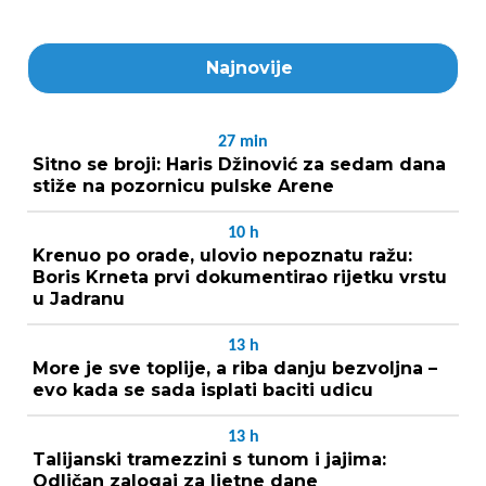
Najnovije
27
min
Sitno se broji: Haris Džinović za sedam dana
stiže na pozornicu pulske Arene
10
h
Krenuo po orade, ulovio nepoznatu ražu:
Boris Krneta prvi dokumentirao rijetku vrstu
u Jadranu
13
h
More je sve toplije, a riba danju bezvoljna –
evo kada se sada isplati baciti udicu
13
h
Talijanski tramezzini s tunom i jajima:
Odličan zalogaj za ljetne dane