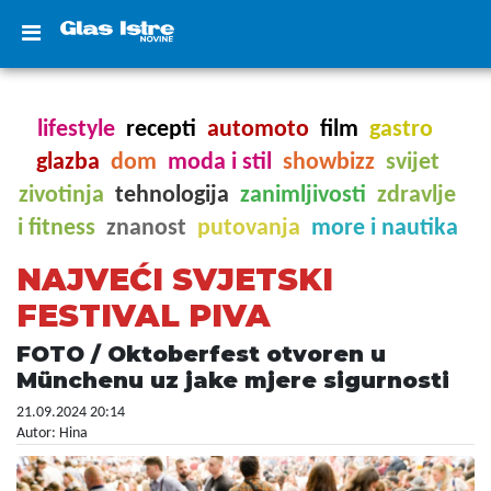
lifestyle
recepti
automoto
film
gastro
glazba
dom
moda i stil
showbizz
svijet
zivotinja
tehnologija
zanimljivosti
zdravlje
i fitness
znanost
putovanja
more i nautika
NAJVEĆI SVJETSKI
FESTIVAL PIVA
FOTO / Oktoberfest otvoren u
Münchenu uz jake mjere sigurnosti
21.09.2024 20:14
Autor: Hina