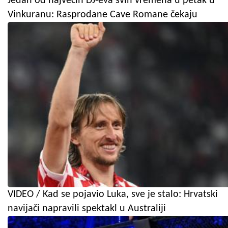
Jedan od najvećih DJ-eva svih vremena u petak u
Vinkuranu: Rasprodane Cave Romane čekaju
VIDEO / Kad se pojavio Luka, sve je stalo: Hrvatski
navijači napravili spektakl u Australiji