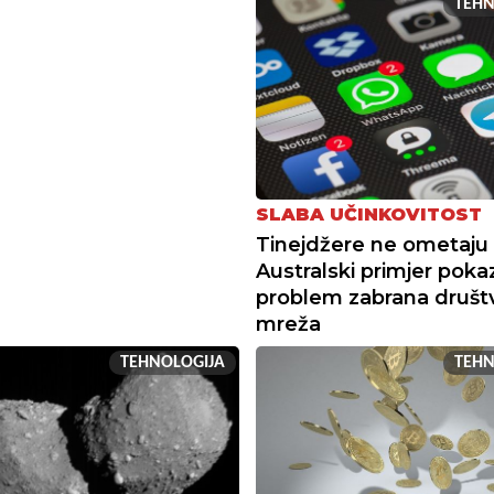
TEHN
SLABA UČINKOVITOST
Tinejdžere ne ometaju 
Australski primjer poka
problem zabrana društ
mreža
TEHNOLOGIJA
TEHN