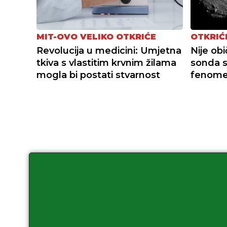
MIT-OVO VELIKO OTKRIĆE
OTKRIĆ
Revolucija u medicini: Umjetna
Nije ob
tkiva s vlastitim krvnim žilama
sonda s
mogla bi postati stvarnost
fenom