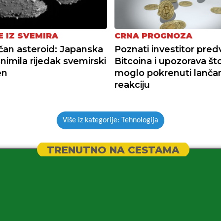
E IZ SVEMIRA
CRNA PROGNOZA
ičan asteroid: Japanska
Poznati investitor predv
nimila rijedak svemirski
Bitcoina i upozorava što
en
moglo pokrenuti lanča
reakciju
Više iz kategorije: Tehnologija
TRENUTNO NA CESTAMA