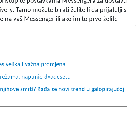
 pristupite postavkama Messengera za dostavu
ery. Tamo možete birati želite li da prijatelji s
e na vaš Messenger ili ako im to prvo želite
s velika i važna promjena
mrežama, napunio dvadesetu
njihove smrti? Rađa se novi trend u galopirajućoj