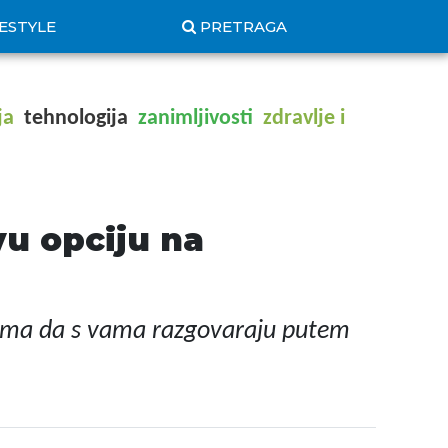
FESTYLE
PRETRAGA
ja
tehnologija
zanimljivosti
zdravlje i
vu opciju na
rama da s vama razgovaraju putem