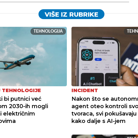
VIŠE IZ RUBRIKE
TEHNOLOGIJA
TEHN
 TEHNOLOGIJE
INCIDENT
 bi putnici već
Nakon što se autonom
om 2030-ih mogli
agent oteo kontroli svo
i električnim
tvoraca, svi pokušavaju 
ovima
kako dalje s AI-jem