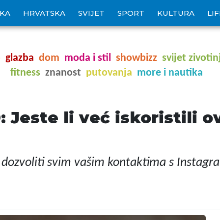
IKA
HRVATSKA
SVIJET
SPORT
KULTURA
LI
o
glazba
dom
moda i stil
showbizz
svijet zivotin
fitness
znanost
putovanja
more i nautika
este li već iskoristili o
 dozvoliti svim vašim kontaktima s Instag