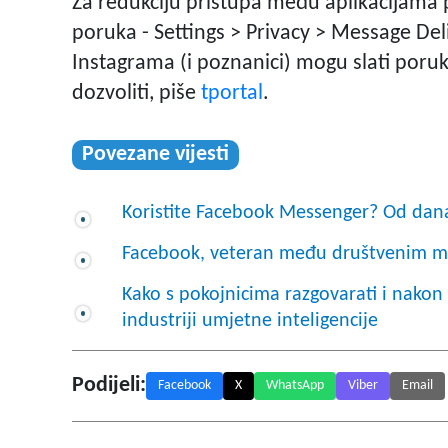
Za redukciju pristupa među aplikacijama
poruka - Settings > Privacy > Message Deliv
Instagrama (i poznanici) mogu slati poruk
dozvoliti, piše
tportal
.
Povezane vijesti
Koristite Facebook Messenger? Od dana
Facebook, veteran među društvenim 
Kako s pokojnicima razgovarati i nakon 
industriji umjetne inteligencije
Podijeli:
Facebook
X
WhatsApp
Viber
Email