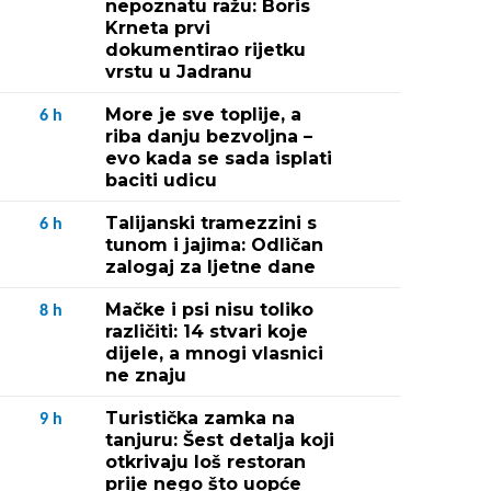
nepoznatu ražu: Boris
Krneta prvi
dokumentirao rijetku
vrstu u Jadranu
More je sve toplije, a
6
h
riba danju bezvoljna –
evo kada se sada isplati
baciti udicu
Talijanski tramezzini s
6
h
tunom i jajima: Odličan
zalogaj za ljetne dane
Mačke i psi nisu toliko
8
h
različiti: 14 stvari koje
dijele, a mnogi vlasnici
ne znaju
Turistička zamka na
9
h
tanjuru: Šest detalja koji
otkrivaju loš restoran
prije nego što uopće