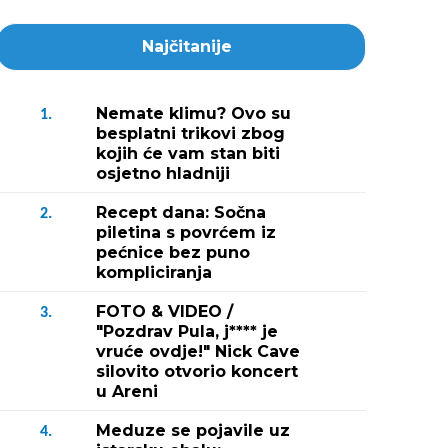
Najčitanije
Nemate klimu? Ovo su
1.
besplatni trikovi zbog
kojih će vam stan biti
osjetno hladniji
Recept dana: Sočna
2.
piletina s povrćem iz
pećnice bez puno
kompliciranja
FOTO & VIDEO /
3.
"Pozdrav Pula, j**** je
vruće ovdje!" Nick Cave
silovito otvorio koncert
u Areni
Meduze se pojavile uz
4.