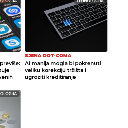
OLOGIJA
TEHNOLOGIJA
SJENA DOT-COMA
previše:
AI manija mogla bi pokrenuti
zuje
veliku korekciju tržišta i
venih
ugroziti kreditiranje
OLOGIJA