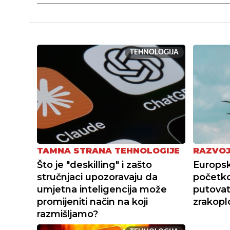
TEHNOLOGIJA
RAZVOJ
TAMNA STRANA TEHNOLOGIJE
Europski
Što je "deskilling" i zašto
početk
stručnjaci upozoravaju da
putovat
umjetna inteligencija može
zrakopl
promijeniti način na koji
razmišljamo?