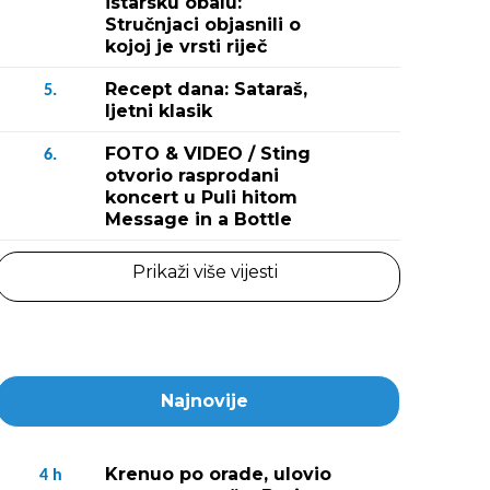
istarsku obalu:
Stručnjaci objasnili o
kojoj je vrsti riječ
Recept dana: Sataraš,
5.
ljetni klasik
FOTO & VIDEO / Sting
6.
otvorio rasprodani
koncert u Puli hitom
Message in a Bottle
Prikaži više vijesti
Najnovije
Krenuo po orade, ulovio
4
h