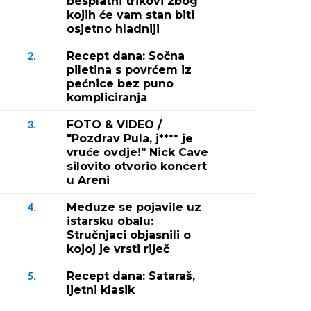
besplatni trikovi zbog
kojih će vam stan biti
osjetno hladniji
Recept dana: Sočna
2.
piletina s povrćem iz
pećnice bez puno
kompliciranja
FOTO & VIDEO /
3.
"Pozdrav Pula, j**** je
vruće ovdje!" Nick Cave
silovito otvorio koncert
u Areni
Meduze se pojavile uz
4.
istarsku obalu:
Stručnjaci objasnili o
kojoj je vrsti riječ
Recept dana: Sataraš,
5.
ljetni klasik