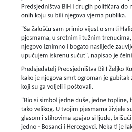
Predsjedništva BiH i drugih političara do 
onih koju su bili njegova vjerna publika.
"Sa žalošću sam primio vijest o smrti Halid
pjesmama, u sretnim i tužnim trenucima, 
njegovo iznimno i bogato naslijeđe zauvije
upućujem iskrenu sućut", napisao je čeln
Predsjedatelj Predsjedništva BiH Željko K
kako je njegova smrt ogroman je gubitak z
koji su ga voljeli i poštovali.
"Bio si simbol jedne duše, jedne topline
tako velikog. U tvojim pjesmama živjele su
glasom i stihovima spajao si ljude, brišući 
jedno - Bosanci i Hercegovci. Neka ti je lak