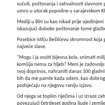
sućuti, poštovanja i zahvalnosti slavnom p
umro u utorak popodne u sarajevskom Klin
Mediji u BiH su kao nikad prije ujedinjeni u
iskazujući duboko poštovanje tome glazb
Posebice ističu Bešlićevu skromnost koja g
najveće slave.
"Mogu i ja voziti bijesna kola, snimati mil
komšija nema za hljeb? Meni je zadovoljstv
svoj doprinos, nahraniti danas 100 gladni
bih da me pamte kada odem, kao dobrog 
podsjećaju na njegovu raniju izjavu.
Od njega se toplim riječima i uz izraze za
povezujući četrdeset godina ljude i zemlje