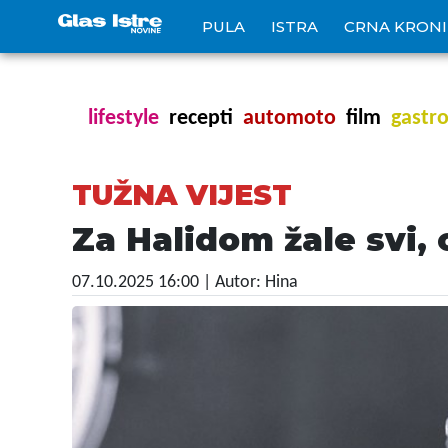
PULA
ISTRA
CRNA KRON
lifestyle
recepti
automoto
film
gastr
TUŽNA VIJEST
Za Halidom žale svi, o
07.10.2025 16:00
| Autor: Hina