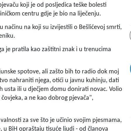
jevaču koji je od posljedica teške bolesti
ičkom centru gdje je bio na liječenju.
 načinu na koji su izvijestili o Bešlićevoj smrti,
eniku.
a je pratila kao zaštitni znak i u trenucima
ijunske spotove, ali zašto bih to radio dok moj
o nahraniti njega, otići u javnu kuhinju, dati
h usta ili u dječjem domu donirati novac. Volio
čovjeka, a ne kao dobrog pjevača",
hvalnosti za sve što je učinio svojim pjesmama,
, u BiH opraštaju tisuće ljudi - od članova