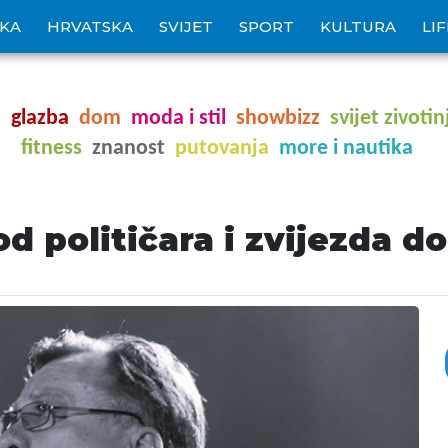
IKA
HRVATSKA
SVIJET
SPORT
KULTURA
LI
o
glazba
dom
moda i stil
showbizz
svijet zivotin
fitness
znanost
putovanja
more i nautika
d političara i zvijezda do