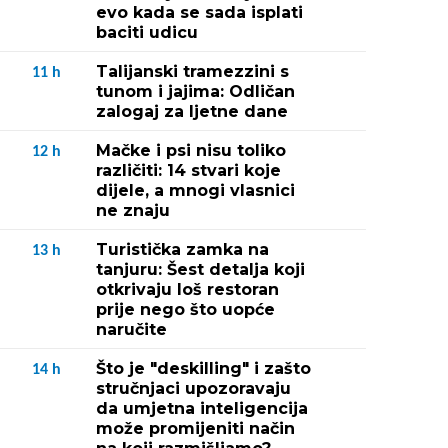
evo kada se sada isplati
baciti udicu
Talijanski tramezzini s
11
h
tunom i jajima: Odličan
zalogaj za ljetne dane
Mačke i psi nisu toliko
12
h
različiti: 14 stvari koje
dijele, a mnogi vlasnici
ne znaju
Turistička zamka na
13
h
tanjuru: Šest detalja koji
otkrivaju loš restoran
prije nego što uopće
naručite
Što je "deskilling" i zašto
14
h
stručnjaci upozoravaju
da umjetna inteligencija
može promijeniti način