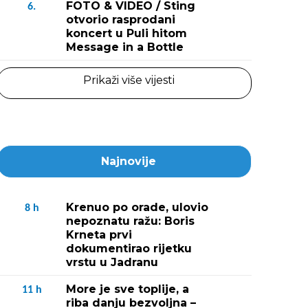
FOTO & VIDEO / Sting
6.
otvorio rasprodani
koncert u Puli hitom
Message in a Bottle
Prikaži više vijesti
Najnovije
Krenuo po orade, ulovio
8
h
nepoznatu ražu: Boris
Krneta prvi
dokumentirao rijetku
vrstu u Jadranu
More je sve toplije, a
11
h
riba danju bezvoljna –