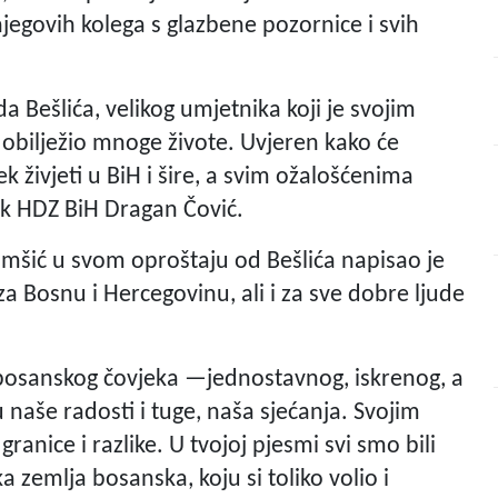
njegovih kolega s glazbene pozornice i svih
a Bešlića, velikog umjetnika koji je svojim
obilježio mnoge živote. Uvjeren kako će
k živjeti u BiH i šire, a svim ožalošćenima
ik HDZ BiH Dragan Čović.
omšić u svom oproštaju od Bešlića napisao je
a Bosnu i Hercegovinu, ali i za sve dobre ljude
, bosanskog čovjeka —jednostavnog, iskrenog, a
 naše radosti i tuge, naša sjećanja. Svojim
granice i razlike. U tvojoj pjesmi svi smo bili
a zemlja bosanska, koju si toliko volio i