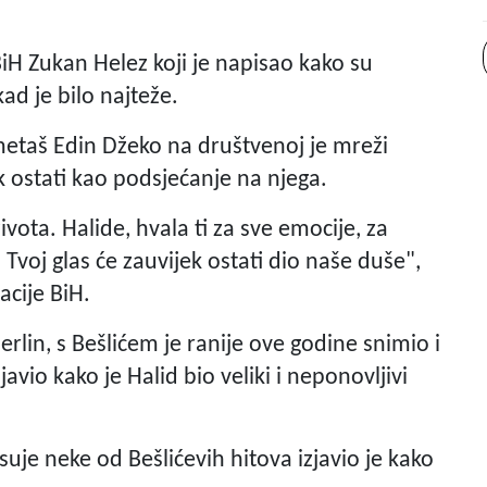
iH Zukan Helez koji je napisao kako su
kad je bilo najteže.
etaš Edin Džeko na društvenoj je mreži
 ostati kao podsjećanje na njega.
života. Halide, hvala ti za sve emocije, za
. Tvoj glas će zauvijek ostati dio naše duše",
cije BiH.
erlin, s Bešlićem je ranije ove godine snimio i
vio kako je Halid bio veliki i neponovljivi
isuje neke od Bešlićevih hitova izjavio je kako