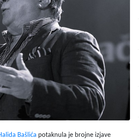
Halida Bašlića
potaknula je brojne izjave