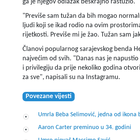
ga je njegov odlazak beskrajno rastužio.
"Previše sam tužan da bih mogao normalno
ljudi koji se ikad rodio na ovim prostorima
rijetkosti. Previše mi je žao. Tužan sam ja
Članovi popularnog sarajevskog benda He
najvećim od svih. "Danas nas je napustio 
i privilegiju da prije nekoliko godina otv
za sve", napisali su na Instagramu.
Povezane vijesti
Umrla Beba Selimović, jedna od ikona
Aaron Carter preminuo u 34. godini