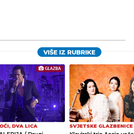
VIŠE IZ RUBRIKE
GLAZBA
OĆI, DVA LICA
SVJETSKE GLAZBENICE