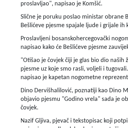
proslavljao", napisao je Komšić.
Slične je poruku poslao ministar obrane B
Bešlićeve pjesme spajale ljude i grijale ih 
Proslavljeni bosanskohercegovački nogom
napisao kako će Bešlićeve pjesme zauvijek
"Otišao je čovjek čiji je glas bio dio naših 
pjesme uz koje smo rasli, voljeli i tugovali
napisao je kapetan nogometne reprezenta
Dino Dervišhalilović, poznatiji kao Dino M
objavio pjesmu "Godino vrela" sada je obja
čovjek.
Nazif Gljiva, pjevač i tekstopisac koji potp