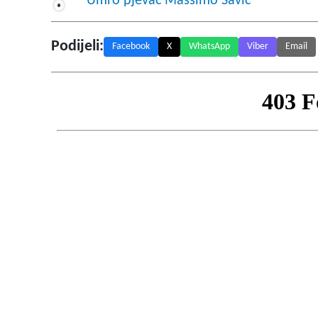
Umro pjevač Massimo Savić
Podijeli:
Facebook
X
WhatsApp
Viber
Email