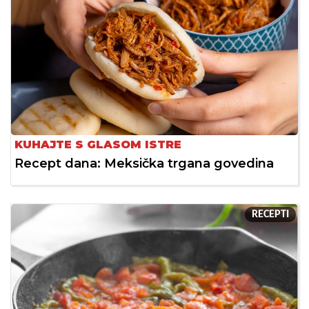
KUHAJTE S GLASOM ISTRE
Recept dana: Meksička trgana govedina
RECEPTI