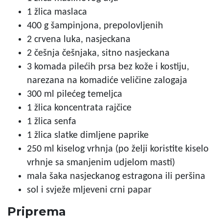
1 žlica maslaca
400 g šampinjona, prepolovljenih
2 crvena luka, nasjeckana
2 češnja češnjaka, sitno nasjeckana
3 komada pilećih prsa bez kože i kostiju,
narezana na komadiće veličine zalogaja
300 ml pilećeg temeljca
1 žlica koncentrata rajčice
1 žlica senfa
1 žlica slatke dimljene paprike
250 ml kiselog vrhnja (po želji koristite kiselo
vrhnje sa smanjenim udjelom masti)
mala šaka nasjeckanog estragona ili peršina
sol i svježe mljeveni crni papar
Priprema