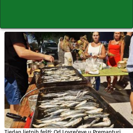
Tjedan ljetnih fešti: Od Lovrečeve u Premanturi,