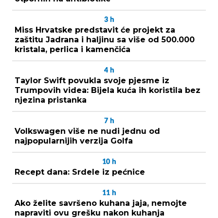
3
h
Miss Hrvatske predstavit će projekt za
zaštitu Jadrana i haljinu sa više od 500.000
kristala, perlica i kamenčića
4
h
Taylor Swift povukla svoje pjesme iz
Trumpovih videa: Bijela kuća ih koristila bez
njezina pristanka
7
h
Volkswagen više ne nudi jednu od
najpopularnijih verzija Golfa
10
h
Recept dana: Srdele iz pećnice
11
h
Ako želite savršeno kuhana jaja, nemojte
napraviti ovu grešku nakon kuhanja