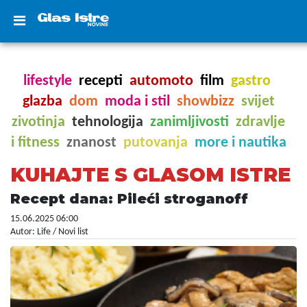
lifestyle
recepti
automoto
film
gastro
glazba
dom
moda i stil
showbizz
svijet
zivotinja
tehnologija
zanimljivosti
zdravlje
i fitness
znanost
putovanja
more i nautika
KUHAJTE S GLASOM ISTRE
Recept dana: Pileći stroganoff
15.06.2025 06:00
Autor: Life / Novi list