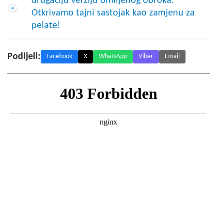
drugačiju verziju omiljenog obroka.
Otkrivamo tajni sastojak kao zamjenu za
pelate!
Podijeli:
Facebook
X
WhatsApp
Viber
Email