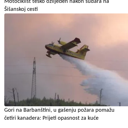
Motociklist teško ozlijeđen nakon sudara na
Šišanskoj cesti
Gori na Barbanštini, u gašenju požara pomažu
četiri kanadera: Prijeti opasnost za kuće