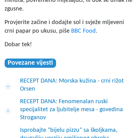
minuta, povremeno miješajući, ili dok se umak ne
zgusne.
Provjerite začine i dodajte sol i svježe mljeveni
crni papar po ukusu, piše
BBC Food
.
Dobar tek!
Povezane vijesti
RECEPT DANA: Morska kužina - crni rižot
Orsen
RECEPT DANA: Fenomenalan ruski
specijalitet za ljubitelje mesa - govedina
Stroganov
Isprobajte "bijelu pizzu" sa školjkama,